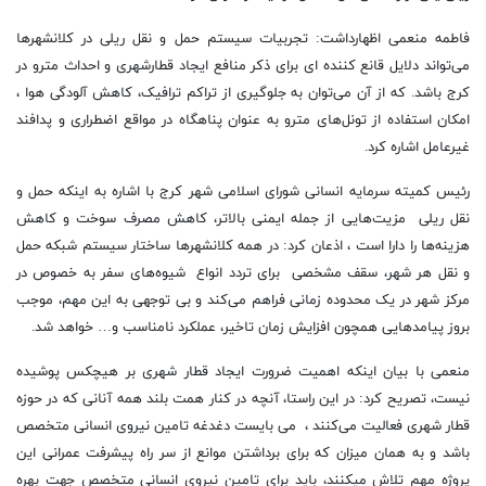
فاطمه منعمی اظهارداشت: تجربیات سیستم حمل و نقل ریلی در کلانشهرها
می‌تواند دلایل قانع کننده ای برای ذکر منافع ایجاد قطارشهری و احداث مترو در
کرج باشد. که از آن می‌توان به جلوگیری از تراکم ترافیک، کاهش آلودگی هوا ،
امکان استفاده از تونل‌های مترو به عنوان پناهگاه در مواقع اضطراری و پدافند
غیرعامل اشاره کرد.
رئیس کمیته سرمایه انسانی شورای اسلامی شهر کرج با اشاره به اینکه حمل و
نقل ریلی مزیت‌هایی از جمله ایمنی بالاتر، کاهش مصرف سوخت و کاهش
هزینه‌ها را دارا است ، اذعان کرد: در همه کلانشهرها ساختار سیستم شبکه حمل
و نقل هر شهر، سقف مشخصی برای تردد انواع شیوه‌های سفر به خصوص در
مرکز شهر در یک محدوده زمانی فراهم می‌کند و بی توجهی به این مهم، موجب
بروز پیامد‌هایی همچون افزایش زمان تاخیر، عملکرد نامناسب و… خواهد شد.
منعمی با بیان اینکه اهمیت ضرورت ایجاد قطار شهری بر هیچکس پوشیده
نیست، تصریح کرد: در این راستا، آنچه در کنار همت بلند همه آنانی که در حوزه
قطار شهری فعالیت می‌کنند ، می بایست دغدغه تامین نیروی انسانی متخصص
باشد و به همان میزان که برای برداشتن موانع از سر راه پیشرفت عمرانی این
پروژه مهم تلاش میکنند، باید برای تامین نیروی انسانی متخصص جهت بهره