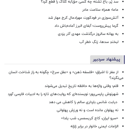
سد پُر، باغ تشنه؛ چه کسی حق‌آبه کلاک را قطع کرد؟
ماما؛ همراه سلامت مادر
آتش‌سوزی در فودکورت مهرادمال کرج مهار شد
گرما پیش‌روست؛ آبفای البرز آماده‌باش داد
به بهانه سالروز درگذشت مهدی آذر یزدی
لبخندِ سدها، زنگِ خطرِ آب
پیشنهاد سردبیر
از مغز تا اشراق؛ «فلسفه ذهن» و «عقل سرخ» چگونه به راز شناخت انسان
می‌نگرند؟
قلم؛ وقتی واژه‌ها به حافظه تاریخ تبدیل می‌شوند
شهرنوش پارسی‌پور؛ نویسنده‌ای که روایت‌های تازه را به ادبیات فارسی آورد
دیابت شانس بارداری سالم را کاهش می دهد
نه پهلوان مانده است و نه ورزش پهلوانی
«سرو ایران، کاج کریسمس، شب یلدا»
الزامات ایمنی خانوار در برابر زلزله