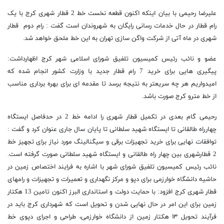
علیرضا رحیمی با بیان اینکه اکنون قطعه نخست خط 2 قطار شهری کرج با یک
رام قطار در حال خدمات رسانی رایگان به شهروندان است گفت : رام دوم قطار
شهری در ماه آتی از شرکت واگن سازی تهران به این خط ملحق خواهد شد.
عضو و نائب رئیس کمیسیون تلفیق شورای اسلامی شهر کرج اظهارداشت:
پیگیری هایی برای خرید 7 رام قطار جدید با وزارت کشور انجام شده که
امیدواریم هر چه سریعتر به نتیجه برسد تا مقدمه ای برای بهره برداری مناسب
از خط مترو کرج صورت باشد.
رحیمی گام بعدی در تکمیل قطار شهری را ادامه خط 2 در حدفاصل ایستگاه
چهارراه طالقانی تا ایستگاه شهید سلطانی تا پایان سال جاری عنوان کرد و گفت :
توافقات نهایی برای خرید تجهیزات برقی و سیگنالینگ مورد نیاز برای تجهیز خط
2 قطارشهری بین چهار راه طالقانی و ایستگاه شهید سلطانی صورت گرفته است.
نائب رئیس کمیسیون تلفیق شورای شهر با اشاره به فرایند اختصاص زمین در
حاشیه دانشگاه خوارزمی برای دپو و مرکز نگهداری و تعمیرات و تجهیزات و رامهای
قطار شهری کرج افزود: با حمایت دولت و استانداری البرز اکنون تامین 13 هکتار
زمین برای این امر در حال نهایی شدن و تحویل است که شهرداری کرج باید در
فرآیند تحویل ۱۳ هکتار زمین از دانشگاه خوارزمی، طراحی و اجرای دپوی خط