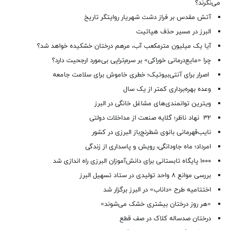
می‌نگرند؟
آتش مقدس بر فراز دشت شهریار روایتگر تاریخ
البرز در مسیر حذف هپاتیت
آیا یک میلیون مترمکعب آب، مرهم درختان خشکیده خواهد شد؟
چرا «مایع‌درمانی خوراکی» بر سرم‌تراپی بی‌مورد ارجحیت دارد؟
اصرار برای آنتی‌بیوتیک؛ خطری خاموش برای سلامت جامعه
وعده بهره‌برداری کمتر از یک سال
ویترین توانمندی‌های مشاغل خانگی در البرز
۳۲ نهاد ناظر؛ گلایه صنعت از مداخلات دولتی
نایب‌قهرمانی بانوی شطرنج‌باز البرزی در کشور
امرداد؛ ماه جاودانگی، رویش و پاسداری از زندگی
۱۰۰۰ پایگاه تابستانی برای دانش‌آموزان البرزی راه اندازی شد
بررسی موانع ۸ واحد تولیدی در ستاد تسهیل البرز
اختتامیه طرح «داناب» در البرز برگزار شد
«هر روز درختان بیشتری خشک می‌شوند»
درختان صدساله کلاک در صف قطع