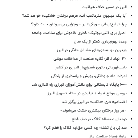
البرز در مسیر حذف هپاتیت
آیا یک میلیون مترمکعب آب، مرهم درختان خشکیده خواهد شد؟
چرا «مایع‌درمانی خوراکی» بر سرم‌تراپی بی‌مورد ارجحیت دارد؟
اصرار برای آنتی‌بیوتیک؛ خطری خاموش برای سلامت جامعه
وعده بهره‌برداری کمتر از یک سال
ویترین توانمندی‌های مشاغل خانگی در البرز
۳۲ نهاد ناظر؛ گلایه صنعت از مداخلات دولتی
نایب‌قهرمانی بانوی شطرنج‌باز البرزی در کشور
امرداد؛ ماه جاودانگی، رویش و پاسداری از زندگی
۱۰۰۰ پایگاه تابستانی برای دانش‌آموزان البرزی راه اندازی شد
بررسی موانع ۸ واحد تولیدی در ستاد تسهیل البرز
اختتامیه طرح «داناب» در البرز برگزار شد
«هر روز درختان بیشتری خشک می‌شوند»
درختان صدساله کلاک در صف قطع
سد پُر، باغ تشنه؛ چه کسی حق‌آبه کلاک را قطع کرد؟
ماما؛ همراه سلامت مادر