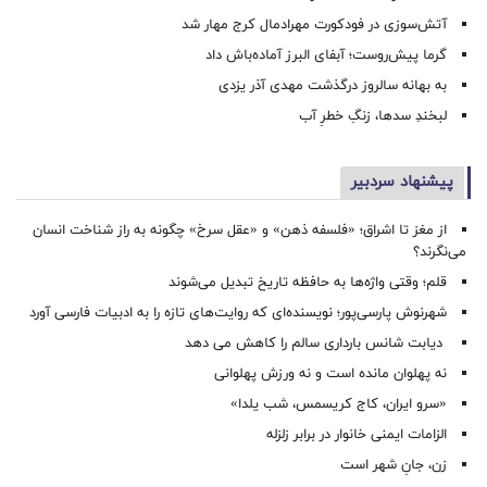
آتش‌سوزی در فودکورت مهرادمال کرج مهار شد
گرما پیش‌روست؛ آبفای البرز آماده‌باش داد
به بهانه سالروز درگذشت مهدی آذر یزدی
لبخندِ سدها، زنگِ خطرِ آب
پیشنهاد سردبیر
از مغز تا اشراق؛ «فلسفه ذهن» و «عقل سرخ» چگونه به راز شناخت انسان
می‌نگرند؟
قلم؛ وقتی واژه‌ها به حافظه تاریخ تبدیل می‌شوند
شهرنوش پارسی‌پور؛ نویسنده‌ای که روایت‌های تازه را به ادبیات فارسی آورد
دیابت شانس بارداری سالم را کاهش می دهد
نه پهلوان مانده است و نه ورزش پهلوانی
«سرو ایران، کاج کریسمس، شب یلدا»
الزامات ایمنی خانوار در برابر زلزله
زن، جانِ شهر است