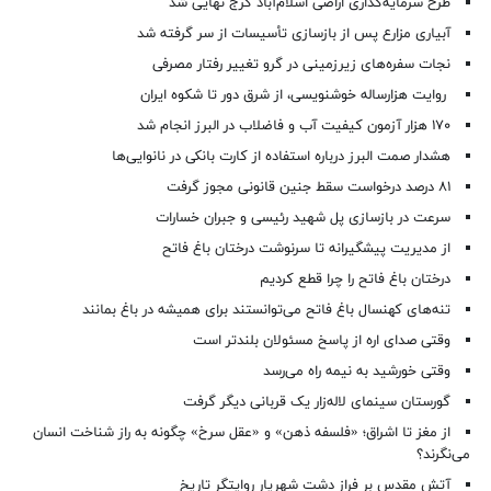
طرح سرمایه‌گذاری اراضی اسلام‌آباد کرج نهایی شد
آبیاری مزارع پس از بازسازی تأسیسات از سر گرفته شد
نجات سفره‌های زیرزمینی در گرو تغییر رفتار مصرفی
روایت هزارساله خوشنویسی، از شرق دور تا شکوه ایران
۱۷۰ هزار آزمون کیفیت آب و فاضلاب در البرز انجام شد
هشدار صمت البرز درباره استفاده از کارت بانکی در نانوایی‌ها
۸۱ درصد درخواست‌ سقط جنین قانونی مجوز گرفت
سرعت در بازسازی پل شهید رئیسی و جبران خسارات
از مدیریت پیشگیرانه تا سرنوشت درختان باغ فاتح
درختان باغ فاتح را چرا قطع کردیم
تنه‌های کهنسال باغ فاتح می‌توانستند برای همیشه در باغ بمانند
وقتی صدای اره از پاسخ مسئولان بلندتر است
وقتی خورشید به نیمه راه می‌رسد
گورستان سینمای لاله‌زار یک قربانی دیگر گرفت
از مغز تا اشراق؛ «فلسفه ذهن» و «عقل سرخ» چگونه به راز شناخت انسان
می‌نگرند؟
آتش مقدس بر فراز دشت شهریار روایتگر تاریخ