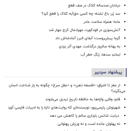
درختان صدساله کلاک در صف قطع
سد پُر، باغ تشنه؛ چه کسی حق‌آبه کلاک را قطع کرد؟
ماما؛ همراه سلامت مادر
آتش‌سوزی در فودکورت مهرادمال کرج مهار شد
گرما پیش‌روست؛ آبفای البرز آماده‌باش داد
به بهانه سالروز درگذشت مهدی آذر یزدی
لبخندِ سدها، زنگِ خطرِ آب
پیشنهاد سردبیر
از مغز تا اشراق؛ «فلسفه ذهن» و «عقل سرخ» چگونه به راز شناخت انسان
می‌نگرند؟
قلم؛ وقتی واژه‌ها به حافظه تاریخ تبدیل می‌شوند
شهرنوش پارسی‌پور؛ نویسنده‌ای که روایت‌های تازه را به ادبیات فارسی آورد
دیابت شانس بارداری سالم را کاهش می دهد
نه پهلوان مانده است و نه ورزش پهلوانی