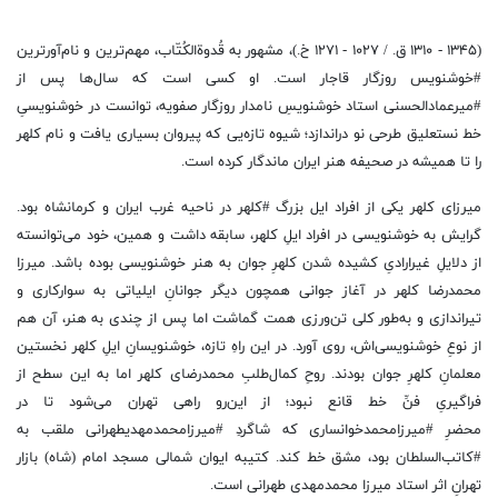
(۱۳۴۵ - ۱۳۱۰ ق. / ۱۰۲۷ - ۱۲۷۱ خ.)، مشهور به قُدوةالکُتّاب، مهم‌ترین و نام‌آورترین
#خوشنویس روزگار قاجار است. او کسی است که سال‌ها پس از
#میرعمادالحسنی استاد خوشنویسِ نامدار روزگار صفویه، توانست در خوشنویسیِ
خط نستعلیق طرحی نو دراندازد؛ شیوه تازه‌یی که پیروان بسیاری یافت و نام کلهر
را تا همیشه در صحیفه هنر ایران ماندگار کرده است.
میرزای کلهر یکی از افراد ایل بزرگ #کلهر در ناحیه غرب ایران و کرمانشاه بود.
گرایش به خوشنویسی در افراد ایلِ کلهر، سابقه داشت و همین، خود می‌توانسته
از دلایلِ غیرارادیِ کشیده شدن کلهرِ جوان به هنر خوشنویسی بوده باشد. میرزا
محمدرضا کلهر در آغاز جوانی همچون دیگر جوانانِ ایلیاتی به سوارکاری و
تیراندازی و به‌طور کلی تن‌ورزی همت گماشت اما پس از چندی به هنر، آن هم
از نوعِ خوشنویسی‌اش، روی آورد. در این راهِ تازه، خوشنویسانِ ایلِ کلهر نخستین
معلمانِ کلهرِ جوان بودند. روحِ کمال‌طلبِ محمدرضای کلهر اما به این سطح از
فراگیریِ فنِّ خط قانع نبود؛ از این‌رو راهی تهران می‌شود تا در
محضرِ #میرزامحمدخوانساری که شاگردِ #میرزامحمدمهدیطهرانی ملقب به
#کاتب‌السلطان بود، مشق خط کند. کتیبه ایوان شمالی مسجد امام (شاه) بازار
تهرانِ اثر استاد میرزا محمدمهدی طهرانی است.