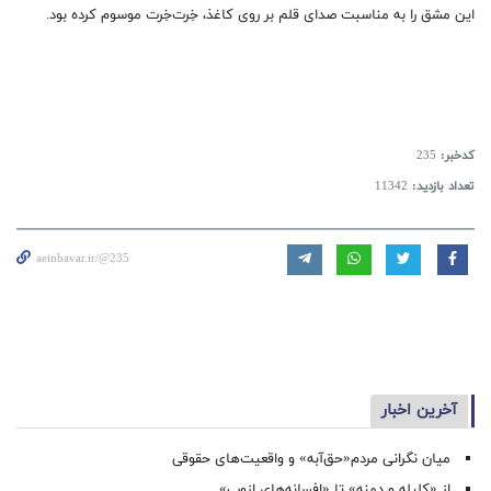
این مشق را به مناسبت صدای قلم بر روی کاغذ، خِرت‌خِرت موسوم کرده بود.
کدخبر:
235
تعداد بازدید:
11342
aeinbavar.ir/@235
آخرین اخبار
میان نگرانی مردم«حق‌آبه» و واقعیت‌های حقوقی
از «کلیله و دمنه» تا «افسانه‌های ازوپ»