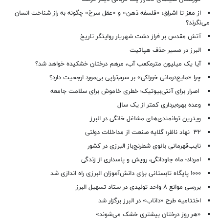
از مغز تا اشراق؛ «فلسفه ذهن» و «عقل سرخ» چگونه به راز شناخت انسان
می‌نگرند؟
آتش مقدس بر فراز دشت شهریار روایتگر تاریخ
البرز در مسیر حذف هپاتیت
آیا یک میلیون مترمکعب آب، مرهم درختان خشکیده خواهد شد؟
چرا «مایع‌درمانی خوراکی» بر سرم‌تراپی بی‌مورد ارجحیت دارد؟
اصرار برای آنتی‌بیوتیک؛ خطری خاموش برای سلامت جامعه
وعده بهره‌برداری کمتر از یک سال
ویترین توانمندی‌های مشاغل خانگی در البرز
۳۲ نهاد ناظر؛ گلایه صنعت از مداخلات دولتی
نایب‌قهرمانی بانوی شطرنج‌باز البرزی در کشور
امرداد؛ ماه جاودانگی، رویش و پاسداری از زندگی
۱۰۰۰ پایگاه تابستانی برای دانش‌آموزان البرزی راه اندازی شد
بررسی موانع ۸ واحد تولیدی در ستاد تسهیل البرز
اختتامیه طرح «داناب» در البرز برگزار شد
«هر روز درختان بیشتری خشک می‌شوند»