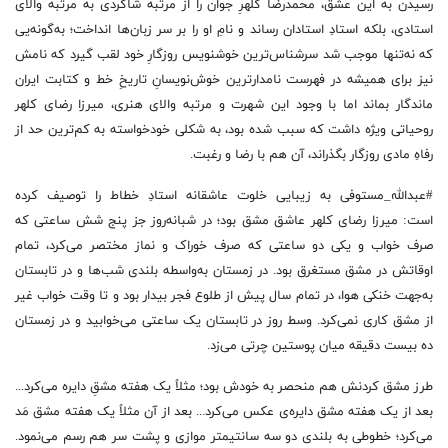
رسیدن به این عشق، محمدرضا کلهرِ جوان را از مرتبه شاگردی به مرتبه والای
استادی، بلکه استادِ استادان رساند و نامِ او را بر سر زبان‌ها انداخت؛ به‌گونه‌یی
که نه‌تنها موجب شد سرشناس‌ترین خوشنویس روزگارِ خود لقب گیرد که نامش
نیز برای همیشه در فهرست نامدارترین خوش‌نویسانِ تاریخِ خط و کتابت ایران
ماندگار بماند اما با وجود این شهرت و مرتبه‌ والای هنری، میرزا رضای کلهر
روحیاتی ویژه داشت که سبب شده بود، به‌ شکلی خودخواسته به کم‌ترین حد از
رفاهِ مادی روزگار بگذراند، آن هم با رضا و رغبت.
#عبدالله_مستوفی به زیبایی خلوت عاشقانه استادِ خطاط را توصیف کرده
است: میرزا رضای کلهر عاشق مشق بود؛ در شبانه‌روز جز پنج شش ساعتی که
صرف خواب و یکی دو ساعتی که صرف خوراک و نماز مختصر می‌کرد، تمام
اوقاتش در مشق مستغرق بود. در زمستان به‌واسطه بلندی شب‌ها و در تابستان
به‌جهت خنکی هوا، در تمام سال پیش از طلوع فجر بیدار بود و تا وقت خواب غیر
از مشق کاری نمی‌کرد. وسط روز در تابستان یک ساعتی می‌خوابید و در زمستان
ده بیست دقیقه میان پوستین چرتی می‌زد.
طرز مشق کردنش هم منحصر به خودش بود؛ مثلاً یک هفته مشقِ دایره می‌کرد...
بعد از یک هفته مشق دایره‌ی عکس می‌کرد... بعد از آن مثلاً یک هفته مشق مَد
می‌کرد؛ خطوطی به بلندی دو سه سانتیمتر موازی و پشت سر هم رسم می‌نمود.