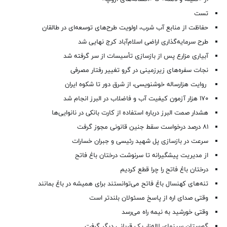
تست
حفاظت از منابع آب شرب، اولویت طرح‌های توسعه‌ای در طالقان
طرح سرمایه‌گذاری اراضی اسلام‌آباد کرج نهایی شد
آبیاری مزارع پس از بازسازی تأسیسات از سر گرفته شد
نجات سفره‌های زیرزمینی در گرو تغییر رفتار مصرفی
روایت هزارساله خوشنویسی، از شرق دور تا شکوه ایران
۱۷۰ هزار آزمون کیفیت آب و فاضلاب در البرز انجام شد
هشدار صمت البرز درباره استفاده از کارت بانکی در نانوایی‌ها
۸۱ درصد درخواست‌ سقط جنین قانونی مجوز گرفت
سرعت در بازسازی پل شهید رئیسی و جبران خسارات
از مدیریت پیشگیرانه تا سرنوشت درختان باغ فاتح
درختان باغ فاتح را چرا قطع کردیم
تنه‌های کهنسال باغ فاتح می‌توانستند برای همیشه در باغ بمانند
وقتی صدای اره از پاسخ مسئولان بلندتر است
وقتی خورشید به نیمه راه می‌رسد
گورستان سینمای لاله‌زار یک قربانی دیگر گرفت