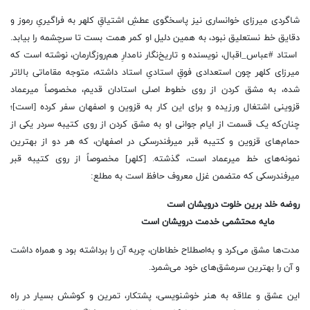
شاگردی میرزای خوانساری نیز پاسخگوی عطشِ اشتیاقِ کلهر به فراگیریِ رموز و
دقایق خط نستعلیق نبود، به همین دلیل او کمر همت بست تا سرچشمه را بیابد.
استاد #عباس_اقبال، نویسنده و تاریخ‌نگار نامدارِ هم‌روزگارمان، نوشته است که
میرزای کلهر چون استعدادی فوقِ استادیِ استاد داشته، متوجه مقاماتی بالاتر
شده، به مشق کردن از روی خطوط اصلی استادان قدیم، مخصوصاً میرعماد
قزوینی اشتغال ورزیده و برای این کار به قزوین و اصفهان سفر کرده [است]؛
چنان‌که یک قسمت از ایام جوانی او به مشق کردن از روی کتیبه سردر یکی از
حمام‌های قزوین و کتیبه قبر میرفندرسکی در اصفهان، که هر دو از بهترین
نمونه‌های خط میرعماد است، گذشته. [کلهر] مخصوصاً از روی کتیبه قبر
میرفندرسکی که متضمن غزل معروف حافظ است به مطلع:
روضه خلد برین خلوت درویشان است
مایه محتشمی خدمت درویشان است
مدت‌ها مشق می‌کرد و به‌اصطلاح خطاطان، چربه آن را برداشته بود و همراه داشت
و آن را بهترین سرمشق‌های خود می‌شمرد.
این عشق و علاقه به هنر خوشنویسی، پشتکار، تمرین‌ و کوشش بسیار در راه