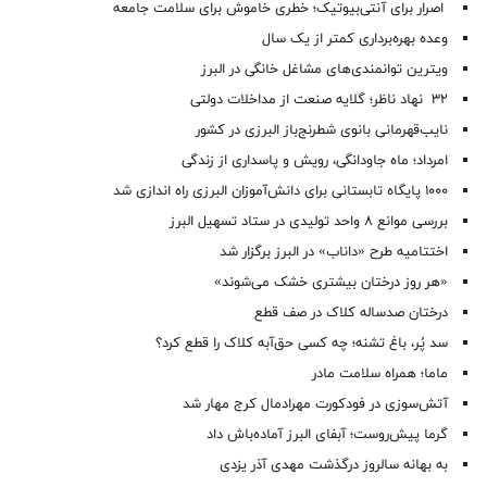
اصرار برای آنتی‌بیوتیک؛ خطری خاموش برای سلامت جامعه
وعده بهره‌برداری کمتر از یک سال
ویترین توانمندی‌های مشاغل خانگی در البرز
۳۲ نهاد ناظر؛ گلایه صنعت از مداخلات دولتی
نایب‌قهرمانی بانوی شطرنج‌باز البرزی در کشور
امرداد؛ ماه جاودانگی، رویش و پاسداری از زندگی
۱۰۰۰ پایگاه تابستانی برای دانش‌آموزان البرزی راه اندازی شد
بررسی موانع ۸ واحد تولیدی در ستاد تسهیل البرز
اختتامیه طرح «داناب» در البرز برگزار شد
«هر روز درختان بیشتری خشک می‌شوند»
درختان صدساله کلاک در صف قطع
سد پُر، باغ تشنه؛ چه کسی حق‌آبه کلاک را قطع کرد؟
ماما؛ همراه سلامت مادر
آتش‌سوزی در فودکورت مهرادمال کرج مهار شد
گرما پیش‌روست؛ آبفای البرز آماده‌باش داد
به بهانه سالروز درگذشت مهدی آذر یزدی