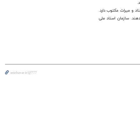
.
اهمیت اسناد و میراث مکتوب دارد.
ند. سازمان اسناد ملی
aeinbavar.ir/@777