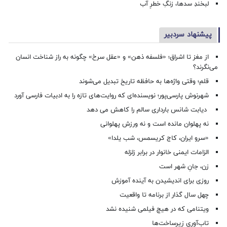
لبخندِ سدها، زنگِ خطرِ آب
پیشنهاد سردبیر
از مغز تا اشراق؛ «فلسفه ذهن» و «عقل سرخ» چگونه به راز شناخت انسان
می‌نگرند؟
قلم؛ وقتی واژه‌ها به حافظه تاریخ تبدیل می‌شوند
شهرنوش پارسی‌پور؛ نویسنده‌ای که روایت‌های تازه را به ادبیات فارسی آورد
دیابت شانس بارداری سالم را کاهش می دهد
نه پهلوان مانده است و نه ورزش پهلوانی
«سرو ایران، کاج کریسمس، شب یلدا»
الزامات ایمنی خانوار در برابر زلزله
زن، جانِ شهر است
روزی برای اندیشیدن به آینده آموزش
چهل سال گذار از برنامه تا واقعیت
ویتنامی که در هیچ فیلمی شنیده نشد
تاب‌آوری زیرساخت‌ها