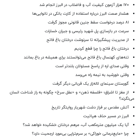
۱۷۰ هزار آزمون کیفیت آب و فاضلاب در البرز انجام شد
هشدار صمت البرز درباره استفاده از کارت بانکی در نانوایی‌ها
۸۱ درصد درخواست‌ سقط جنین قانونی مجوز گرفت
سرعت در بازسازی پل شهید رئیسی و جبران خسارات
از مدیریت پیشگیرانه تا سرنوشت درختان باغ فاتح
درختان باغ فاتح را چرا قطع کردیم
تنه‌های کهنسال باغ فاتح می‌توانستند برای همیشه در باغ بمانند
وقتی صدای اره از پاسخ مسئولان بلندتر است
وقتی خورشید به نیمه راه می‌رسد
گورستان سینمای لاله‌زار یک قربانی دیگر گرفت
از مغز تا اشراق؛ «فلسفه ذهن» و «عقل سرخ» چگونه به راز شناخت انسان
می‌نگرند؟
آتش مقدس بر فراز دشت شهریار روایتگر تاریخ
البرز در مسیر حذف هپاتیت
آیا یک میلیون مترمکعب آب، مرهم درختان خشکیده خواهد شد؟
چرا «مایع‌درمانی خوراکی» بر سرم‌تراپی بی‌مورد ارجحیت دارد؟