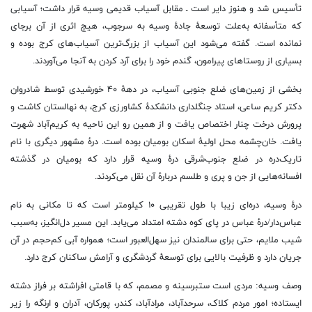
تأسیس شد و هنوز دایر است ـ مقابل آسیاب قدیمی وسیه قرار داشت؛ آسیابی
که متأسفانه به‌علت توسعهٔ جادهٔ وسیه به سرجوب، هیچ اثری از آن برجای
نمانده است. گفته می‌شود این آسیاب از بزرگ‌ترین آسیاب‌های کرج بوده و
بسیاری از روستاهای پیرامون، گندم خود را برای آرد کردن به آنجا می‌آوردند.
بخشی از زمین‌های ضلع جنوبی آسیاب، در دههٔ ۴۰ خورشیدی توسط شادروان
دکتر کریم ساعی، استاد جنگلداری دانشکدهٔ کشاورزی کرج، به نهالستان کاشت و
پرورش درخت چنار اختصاص یافت و از همین رو این ناحیه به کریم‌آباد شهرت
یافت. خان‌چشمه محل اولیهٔ اسکان بومیان بوده است. درهٔ مشهور دیگری با نام
تاریک‌دره در ضلع جنوب‌شرقی درهٔ وسیه قرار دارد که بومیان در گذشته
افسانه‌هایی از جن و پری و طلسم دربارهٔ آن نقل می‌کردند.
درهٔ وسیه، دره‌ای زیبا با طول تقریبی ۱۰ کیلومتر است که تا مکانی به نام
عباس‌دار/درهٔ عباس در پای کوه دشته امتداد می‌یابد. این مسیر دل‌انگیز، به‌سبب
شیب ملایم، حتی برای سالمندان نیز سهل‌العبور است؛ همواره آبی کم‌حجم در آن
جریان دارد و ظرفیت بالایی برای توسعهٔ گردشگری و آرامش ساکنان کرج دارد.
وصف وسیه: مردی است ستبرسینه و مصمم، که با قامتی افراشته بر فراز دشته
ایستاده؛ امور مردم کلاک، سرحدآباد، مرادآباد، کندر، پورکان، آدران و ارنگه را زیر