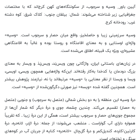
آیین باور_ وسیه و سرجوب، از سکونتگاه‌های کهن کرج‌اند که با مختصات
جغرافیایی زیر شناخته می‌شوند: شمال: بیلقان جنوب: کلاک شرق: کوه دشته
غرب: رودخانه کرج.
وسیه سرزمینی زیبا و حاصلخیز، واقع میان حصار و سرجوب است. «وسیه»
واژه‌ای اوستایی و به معنای اقامتگاه و روستا بوده و غالباً به اقامتگاهی
عشیره‌ای، ویژه یک قبیله، اطلاق می‌شده است.
در زبان‌های باستانی ایران، واژگانی چون ویس‌بَد، ویس‌پَذ و ویسار به معنای
بزرگ دودمان یا کدخدا به‌کار رفته‌اند. این‌که واژه‌هایی همچون ویسی، اویسی،
ویسا و ویستا از نظر معنایی با «وسیه» مرتبط‌اند یا نه، نیازمند پژوهش بیشتر
است. همچنین گفته شده «ویسه» نیز صورتی دگرگون‌شده از «وسیه» است.
درهٔ وسیه این منطقه را به دو بخش شمالی (متصل به سرجوب) و جنوبی (متصل
به حصار) تقسیم می‌کند. چندین چشمه، جوی و درهٔ دیگر که شمار آن‌ها از
مجموع جوی‌های حصار و سرجوب بیشتر است، همگی از این درهٔ زیبا ـ که تقریباً
همواره دارای آب گواراست ـ منشعب می‌شوند؛ از جمله: درهٔ اژدر، لانه‌دره، درهٔ
کارتین/کارده، کندیل‌کمر و درهٔ گل‌چال. «لانه‌دره» کنایه از جریان آب در کوه‌های
سنگی و تخته‌ای است.