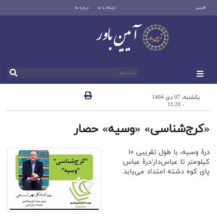
فارسی
ارتباط با ما
درباره ما
یکشنبه، 07 دی 1404
- 11:20
«کرج‌شناسی» «وسیه» حصار
درهٔ وسیه، با طول تقریبی ۱۰
کیلومتر تا عباس‌دار/درهٔ عباس
پای کوه دشته امتداد می‌یابد.