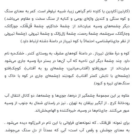
(کارتین/کاردین یا کارده نام گیاهی زیبا، شبیه نیلوفر است. کمر به معنای سنگ
و کوه سنگی و کندیل واژه‌ای بومی و کنایه از سنگ سخت و مقاوم می‌باشد.)
دیگر چشمه‌های وسیه عبارت‌اند از: چشمهٔ خداکِرَم، چشمهٔ قُل‌قُلَک، جوزگلک،
وجارگلک، سرچشمه، چشمهٔ رحمت، چشمهٔ زال‌زالک و چشمهٔ تیرولی. (چشمهٔ تیرولی
از نظر جای‌نام‌شناسی، احتمالاً با کوه تیرباز در دامنهٔ دشته ارتباط دارد.)
کوه و درهٔ مقابل تیرباز ـ در دامنهٔ کوه‌های مشرف به روستای کندر ـ خشک‌دره نام
دارد. چند چشمهٔ دیگر این ناحیه که آب آن‌ها در بستر درهٔ وسیه جاری می‌شود
عبارت‌اند از: میون‌اِفتو (آفتاب‌میانین؛ چشمه‌ای رو به آفتاب)، کوچک‌اِفتو
(چشمه‌ای با تابش کمتر آفتاب)، کبودبَند (چشمه‌ای جاری در کوه با خاک و
سنگ‌های تیره و کبود).
علاوه بر این مجموعهٔ چشمگیر از دره‌ها، جوی‌ها و چشمه‌ها، دو کانال انتقال آب
رودخانهٔ کرج ـ از آبگیر بیلقان به تهران ـ نیز در راستای شمال به جنوب از وسیه
عبور می‌کنند. جای‌نام‌ها در وسیه، خیره‌کننده و الهام‌بخش‌اند.
برای نمونه: قل‌قلک ـ که نمونه‌های فراوانی با این نام در البرزکوه دیده می‌شود ـ
به معنای جوشش و رقص آب است؛ آبی که عمدتاً از دل سنگ می‌جوشد.