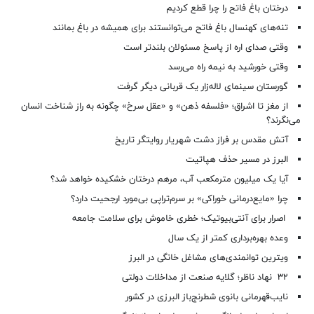
درختان باغ فاتح را چرا قطع کردیم
تنه‌های کهنسال باغ فاتح می‌توانستند برای همیشه در باغ بمانند
وقتی صدای اره از پاسخ مسئولان بلندتر است
وقتی خورشید به نیمه راه می‌رسد
گورستان سینمای لاله‌زار یک قربانی دیگر گرفت
از مغز تا اشراق؛ «فلسفه ذهن» و «عقل سرخ» چگونه به راز شناخت انسان
می‌نگرند؟
آتش مقدس بر فراز دشت شهریار روایتگر تاریخ
البرز در مسیر حذف هپاتیت
آیا یک میلیون مترمکعب آب، مرهم درختان خشکیده خواهد شد؟
چرا «مایع‌درمانی خوراکی» بر سرم‌تراپی بی‌مورد ارجحیت دارد؟
اصرار برای آنتی‌بیوتیک؛ خطری خاموش برای سلامت جامعه
وعده بهره‌برداری کمتر از یک سال
ویترین توانمندی‌های مشاغل خانگی در البرز
۳۲ نهاد ناظر؛ گلایه صنعت از مداخلات دولتی
نایب‌قهرمانی بانوی شطرنج‌باز البرزی در کشور