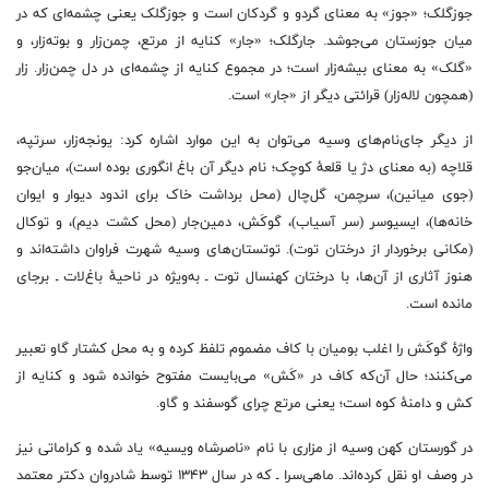
جوزگلک؛ «جوز» به معنای گردو و گردکان است و جوزگلک یعنی چشمه‌ای که در
میان جوزستان می‌جوشد. جارگلک؛ «جار» کنایه از مرتع، چمن‌زار و بوته‌زار، و
«گلک» به معنای بیشه‌زار است؛ در مجموع کنایه از چشمه‌ای در دل چمن‌زار. زار
(همچون لاله‌زار) قرائتی دیگر از «جار» است.
از دیگر جای‌نام‌های وسیه می‌توان به این موارد اشاره کرد: یونجه‌زار، سرتپه،
قلاچه (به معنای دژ یا قلعهٔ کوچک؛ نام دیگر آن باغ انگوری بوده است)، میان‌جو
(جوی میانین)، سرچمن، گل‌چال (محل برداشت خاک برای اندود دیوار و ایوان
خانه‌ها)، ایسیوسر (سر آسیاب)، گوکَش، دمین‌جار (محل کشت دیم)، و توکال
(مکانی برخوردار از درختان توت). توتستان‌های وسیه شهرت فراوان داشته‌اند و
هنوز آثاری از آن‌ها، با درختان کهنسال توت ـ به‌ویژه در ناحیهٔ باغ‌لات ـ برجای
مانده است.
واژهٔ گوکَش را اغلب بومیان با کاف مضموم تلفظ کرده و به محل کشتار گاو تعبیر
می‌کنند؛ حال آن‌که کاف در «کَش» می‌بایست مفتوح خوانده شود و کنایه از
کش و دامنهٔ کوه است؛ یعنی مرتع چرای گوسفند و گاو.
در گورستان کهن وسیه از مزاری با نام «ناصرشاه ویسیه» یاد شده و کراماتی نیز
در وصف او نقل کرده‌اند. ماهی‌سرا ـ که در سال ۱۳۴۳ توسط شادروان دکتر معتمد