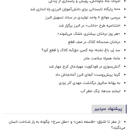
امرداد؛ ماه جاودانگی، رویش و پاسداری از زندگی
۱۰۰۰ پایگاه تابستانی برای دانش‌آموزان البرزی راه اندازی شد
بررسی موانع ۸ واحد تولیدی در ستاد تسهیل البرز
اختتامیه طرح «داناب» در البرز برگزار شد
«هر روز درختان بیشتری خشک می‌شوند»
درختان صدساله کلاک در صف قطع
سد پُر، باغ تشنه؛ چه کسی حق‌آبه کلاک را قطع کرد؟
ماما؛ همراه سلامت مادر
آتش‌سوزی در فودکورت مهرادمال کرج مهار شد
گرما پیش‌روست؛ آبفای البرز آماده‌باش داد
به بهانه سالروز درگذشت مهدی آذر یزدی
لبخندِ سدها، زنگِ خطرِ آب
پیشنهاد سردبیر
از مغز تا اشراق؛ «فلسفه ذهن» و «عقل سرخ» چگونه به راز شناخت انسان
می‌نگرند؟