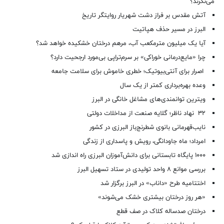
می‌نگرند؟
آتش مقدس بر فراز دشت شهریار روایتگر تاریخ
البرز در مسیر حذف هپاتیت
آیا یک میلیون مترمکعب آب، مرهم درختان خشکیده خواهد شد؟
چرا «مایع‌درمانی خوراکی» بر سرم‌تراپی بی‌مورد ارجحیت دارد؟
اصرار برای آنتی‌بیوتیک؛ خطری خاموش برای سلامت جامعه
وعده بهره‌برداری کمتر از یک سال
ویترین توانمندی‌های مشاغل خانگی در البرز
۳۲ نهاد ناظر؛ گلایه صنعت از مداخلات دولتی
نایب‌قهرمانی بانوی شطرنج‌باز البرزی در کشور
امرداد؛ ماه جاودانگی، رویش و پاسداری از زندگی
۱۰۰۰ پایگاه تابستانی برای دانش‌آموزان البرزی راه اندازی شد
بررسی موانع ۸ واحد تولیدی در ستاد تسهیل البرز
اختتامیه طرح «داناب» در البرز برگزار شد
«هر روز درختان بیشتری خشک می‌شوند»
درختان صدساله کلاک در صف قطع