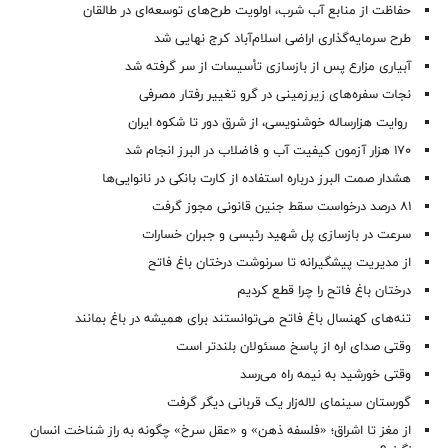
حفاظت از منابع آب شرب، اولویت طرح‌های توسعه‌ای در طالقان
طرح سرمایه‌گذاری اراضی اسلام‌آباد کرج نهایی شد
آبیاری مزارع پس از بازسازی تأسیسات از سر گرفته شد
نجات سفره‌های زیرزمینی در گرو تغییر رفتار مصرفی
روایت هزارساله خوشنویسی، از شرق دور تا شکوه ایران
۱۷۰ هزار آزمون کیفیت آب و فاضلاب در البرز انجام شد
هشدار صمت البرز درباره استفاده از کارت بانکی در نانوایی‌ها
۸۱ درصد درخواست‌ سقط جنین قانونی مجوز گرفت
سرعت در بازسازی پل شهید رئیسی و جبران خسارات
از مدیریت پیشگیرانه تا سرنوشت درختان باغ فاتح
درختان باغ فاتح را چرا قطع کردیم
تنه‌های کهنسال باغ فاتح می‌توانستند برای همیشه در باغ بمانند
وقتی صدای اره از پاسخ مسئولان بلندتر است
وقتی خورشید به نیمه راه می‌رسد
گورستان سینمای لاله‌زار یک قربانی دیگر گرفت
از مغز تا اشراق؛ «فلسفه ذهن» و «عقل سرخ» چگونه به راز شناخت انسان