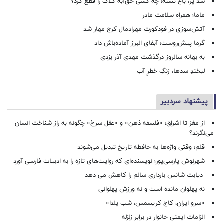
سد پُر، باغ تشنه؛ چه کسی حق‌آبه کلاک را قطع کرد؟
ماما؛ همراه سلامت مادر
آتش‌سوزی در فودکورت مهرادمال کرج مهار شد
گرما پیش‌روست؛ آبفای البرز آماده‌باش داد
به بهانه سالروز درگذشت مهدی آذر یزدی
لبخندِ سدها، زنگِ خطرِ آب
پیشنهاد سردبیر
از مغز تا اشراق؛ «فلسفه ذهن» و «عقل سرخ» چگونه به راز شناخت انسان
می‌نگرند؟
قلم؛ وقتی واژه‌ها به حافظه تاریخ تبدیل می‌شوند
شهرنوش پارسی‌پور؛ نویسنده‌ای که روایت‌های تازه را به ادبیات فارسی آورد
دیابت شانس بارداری سالم را کاهش می دهد
نه پهلوان مانده است و نه ورزش پهلوانی
«سرو ایران، کاج کریسمس، شب یلدا»
الزامات ایمنی خانوار در برابر زلزله