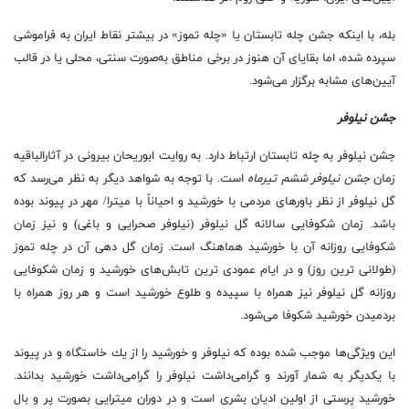
بله، با اینکه جشن چله تابستان یا «چله تموز» در بیشتر نقاط ایران به فراموشی
سپرده شده، اما بقایای آن هنوز در برخی مناطق به‌صورت سنتی، محلی یا در قالب
آیین‌های مشابه برگزار می‌شود.
جشن نیلوفر
جشن نیلوفر به چله تابستان ارتباط دارد. به روایت ابوریحان بیرونی در آثارالباقیه
زمان
جشن نیلوفر ششم تیرماه
است. با توجه به شواهد دیگر به نظر می‌رسد كه
گل نیلوفر از نظر باورهای مردمی با خورشید و احیاناً با میترا/ مهر در پیوند بوده
باشد. زمان شكوفایی سالانه گل نیلوفر (نیلوفر صحرایی و باغی) و نیز زمان
شكوفایی روزانه آن با خورشید هماهنگ است. زمان گل دهی آن در چله تموز
(طولانی ترین روز) و در ایام عمودی ترین تابش‌های خورشید و زمان شكوفایی
روزانه گل نیلوفر نیز همراه با سپیده و طلوع خورشید است و هر روز همراه با
بردمیدن خورشید شكوفا می‌شود.
این ویژگی‌ها موجب شده بوده كه نیلوفر و خورشید را از یك خاستگاه و در پیوند
با یكدیگر به شمار آورند و گرامی‌داشت نیلوفر را گرامی‌داشت خورشید بدانند.
خورشید پرستی از اولین ادیان بشری است و در دوران میترایی بصورت پر و بال