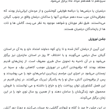
سیزدهم تا هفدهم مرداد ماه برگزار می‌‌شود.
دیلمیان یا دیلمی‌ها یا دیالمه طوایفی کوه‌نشین و از مردمان ایرانی‌تبار بودند که
جغرافی‌دانان عرب سده دهم میلادی آنها را ساکنان دیلمان واقع در جنوب گیلان
می‌دانستند. طبق نظر مورخان و شواهد موجود به نظر می رسد، گالش ها و تات
ها از بازماندگان دیلمیان هستند.
جشن نوروزبل
این آیین از دیلمان آغاز شده و تا پای کوه دماوند امتداد دارد و به آن در استان
گیلان سال دیلمی می‌گویند و با اختلاف ۱۲ روز در استان مازندران نیز برگزار
می‌شود و در آن ناحیه به تحویل سال طبری معروف است. از زمان‌های قدیم
معتقد بودند که
برافروختن آتش در نوروزبل موجب کاهش برف و سرما در
زمستان می‌شود
در اجرای این مراسم زیباترین لباس‌های خود را می‌ پوشیدند و
پس از برافروختن آتش، سال نو را به یکدیگر تبریک می‌گفتند. در زمان قدیم در
این فصل کشاورزان توان پرداخت باج و خراج را داشته و می ‌توانستند با فروش
محصول خود زندگی‌شان را سامان دهند و از همین ‌رو سال نوی خود را در این
زمان برگزار می‌‌کردند.
در این جشن ۱۰ مرد با کلاه و شولای گالشی به میدان می‌آیند و دورتا دور آتش