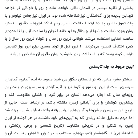
شمالی زمین است زیرا در این روز خورشید نسبت به روزهای گذشته به اندازه
بخشی از ثانیه بیشتر در آسمان باقی خواهد ماند و روز را طولانی تر خواهد
كرد.این پدیده برای گذشتگان نیز شناخته شده بود. در ایران نیز
جشن نیلوفر و یا
چله تموز
با این پدیده ارتباط داشت و علی رغم اینكه ابزارهای دقیق سنجش
زمان وجود نداشت و تنها از چارطاقی‌ها و خانه فنجان یا ساعت آبی یا تا حدودی
ساعت آفتابی استفاده می‌شد طولانی ترین روز سال و كوتاه ترین روز سال را با
كمی اختلاف تعیین می‌كردند. ۴ قرن قبل از تولد مسیح برای این روز تقویمی
طراحی كرده بودند كه با استفاده از نور خورشید زمان دقیق آن مشخص می‌شد.
آیین مربوط به چله تابستان
بیشتر جشن هایی که در تابستان برگزار می شود مربوط به آب، آبیاری، گیاهان،
سرسبزی است از این رو تموز و گرما نیز با آب، آبادی و سر سبزی در بلندترین
روزهای سال که اجازه می‌دهد انسان در برابر گرما و خشکی مقاومت کند و
بیشترین کوشش را برای آبادانی زمین، داشته باشد، در ارتباط است. جایی از
تاریخ این سرزمین جشن‌ها و آیین‌های ایرانی رفته رفته به فراموشی سپرده شد
اما مردم به دلیل علاقه زیادی که به آیین‌های خود داشتند در هر گوشه از ایران
زمین به شکلی و در تاریخی متفاوت (تاریخ شمسی و برخی زرتشتی و
شاهنشاهی) در گاهشمار (تقویم)های مختلف و در دوران شاهان متفاوت آن را