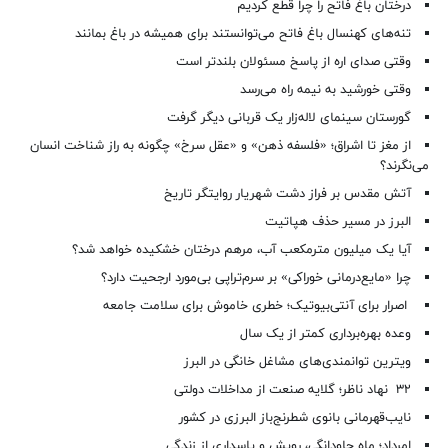
درختان باغ فاتح را چرا قطع کردیم
تنه‌های کهنسال باغ فاتح می‌توانستند برای همیشه در باغ بمانند
وقتی صدای اره از پاسخ مسئولان بلندتر است
وقتی خورشید به نیمه راه می‌رسد
گورستان سینمای لاله‌زار یک قربانی دیگر گرفت
از مغز تا اشراق؛ «فلسفه ذهن» و «عقل سرخ» چگونه به راز شناخت انسان
می‌نگرند؟
آتش مقدس بر فراز دشت شهریار روایتگر تاریخ
البرز در مسیر حذف هپاتیت
آیا یک میلیون مترمکعب آب، مرهم درختان خشکیده خواهد شد؟
چرا «مایع‌درمانی خوراکی» بر سرم‌تراپی بی‌مورد ارجحیت دارد؟
اصرار برای آنتی‌بیوتیک؛ خطری خاموش برای سلامت جامعه
وعده بهره‌برداری کمتر از یک سال
ویترین توانمندی‌های مشاغل خانگی در البرز
۳۲ نهاد ناظر؛ گلایه صنعت از مداخلات دولتی
نایب‌قهرمانی بانوی شطرنج‌باز البرزی در کشور
امرداد؛ ماه جاودانگی، رویش و پاسداری از زندگی