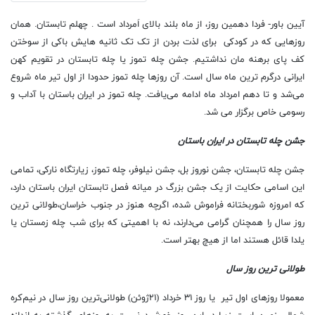
آیین باور- فردا دهمین روز، از ماه بلند بالای اَمرداد است . چهلم تابستان. همان
روزهایی که در کودکی برای لذت بردن از تک تک ثانیه هایش باکی از سوختن
کف پای برهنه مان نداشتیم. جشن چله تموز یا چله تابستان در تقویم کهن
ایرانی درگرم ترین ماه سال است. آن روزها چله تموز حدودا از اول تیر ماه شروع
می‌شد و تا دهم امرداد ماه ادامه می‌یافت. چله تموز در ایران باستان با آداب و
رسومی خاص برگزار می شد.
جشن چله تابستان در ایران باستان
جشن چله تابستان، جشن نوروز بل، جشن نیلوفر، چله تموز، زیارتگاه نارکی، تمامی
این اسامی حکایت از یک جشن بزرگ در میانه فصل تابستان ایران باستان دارد،
که امروزه شوربختانه فراموش شده‌، اگرچه هنوز در جنوب خراسان،طولانی ترین
روز سال را همچنان گرامی می‌دارند، نه با اهمیتی که برای شب چله زمستان یا
یلدا قائل هستند اما از هیچ بهتر است.
طولانی ترین روز سال
معمولا روزهای اول تیر یا روز ۳۱ خرداد (۲۱ژوئن) طولانی‌ترین روز سال در نیم‌كره