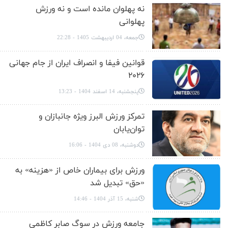
نه پهلوان مانده است و نه ورزش
پهلوانی
جمعه، 04 اردیبهشت 1405 - 22:28
قوانین فیفا و انصراف ایران از جام جهانی
۲۰۲۶
پنجشنبه، 14 اسفند 1404 - 13:23
تمرکز ورزش البرز ویژه جانبازان و
توان‌یابان
دوشنبه، 08 دی 1404 - 16:06
ورزش برای بیماران خاص از «هزینه» به
«حق» تبدیل شد
شنبه، 15 آذر 1404 - 14:46
جامعه ورزش در سوگ صابر کاظمی