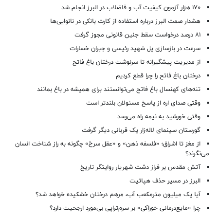
۱۷۰ هزار آزمون کیفیت آب و فاضلاب در البرز انجام شد
هشدار صمت البرز درباره استفاده از کارت بانکی در نانوایی‌ها
۸۱ درصد درخواست‌ سقط جنین قانونی مجوز گرفت
سرعت در بازسازی پل شهید رئیسی و جبران خسارات
از مدیریت پیشگیرانه تا سرنوشت درختان باغ فاتح
درختان باغ فاتح را چرا قطع کردیم
تنه‌های کهنسال باغ فاتح می‌توانستند برای همیشه در باغ بمانند
وقتی صدای اره از پاسخ مسئولان بلندتر است
وقتی خورشید به نیمه راه می‌رسد
گورستان سینمای لاله‌زار یک قربانی دیگر گرفت
از مغز تا اشراق؛ «فلسفه ذهن» و «عقل سرخ» چگونه به راز شناخت انسان
می‌نگرند؟
آتش مقدس بر فراز دشت شهریار روایتگر تاریخ
البرز در مسیر حذف هپاتیت
آیا یک میلیون مترمکعب آب، مرهم درختان خشکیده خواهد شد؟
چرا «مایع‌درمانی خوراکی» بر سرم‌تراپی بی‌مورد ارجحیت دارد؟