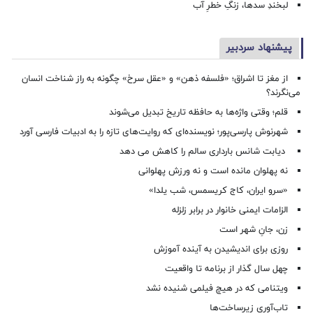
لبخندِ سدها، زنگِ خطرِ آب
پیشنهاد سردبیر
از مغز تا اشراق؛ «فلسفه ذهن» و «عقل سرخ» چگونه به راز شناخت انسان
می‌نگرند؟
قلم؛ وقتی واژه‌ها به حافظه تاریخ تبدیل می‌شوند
شهرنوش پارسی‌پور؛ نویسنده‌ای که روایت‌های تازه را به ادبیات فارسی آورد
دیابت شانس بارداری سالم را کاهش می دهد
نه پهلوان مانده است و نه ورزش پهلوانی
«سرو ایران، کاج کریسمس، شب یلدا»
الزامات ایمنی خانوار در برابر زلزله
زن، جانِ شهر است
روزی برای اندیشیدن به آینده آموزش
چهل سال گذار از برنامه تا واقعیت
ویتنامی که در هیچ فیلمی شنیده نشد
تاب‌آوری زیرساخت‌ها