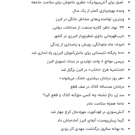
اصرار برای آنتی‌بیوتیک؛ خطری خاموش برای سلامت جامعه
وعده بهره‌برداری کمتر از یک سال
ویترین توانمندی‌های مشاغل خانگی در البرز
۳۲ نهاد ناظر؛ گلایه صنعت از مداخلات دولتی
نایب‌قهرمانی بانوی شطرنج‌باز البرزی در کشور
امرداد؛ ماه جاودانگی، رویش و پاسداری از زندگی
۱۰۰۰ پایگاه تابستانی برای دانش‌آموزان البرزی راه اندازی شد
بررسی موانع ۸ واحد تولیدی در ستاد تسهیل البرز
اختتامیه طرح «داناب» در البرز برگزار شد
«هر روز درختان بیشتری خشک می‌شوند»
درختان صدساله کلاک در صف قطع
سد پُر، باغ تشنه؛ چه کسی حق‌آبه کلاک را قطع کرد؟
ماما؛ همراه سلامت مادر
آتش‌سوزی در فودکورت مهرادمال کرج مهار شد
گرما پیش‌روست؛ آبفای البرز آماده‌باش داد
به بهانه سالروز درگذشت مهدی آذر یزدی