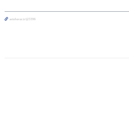
aeinbavar.ir/@3396