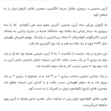
آرین سلیمی با پیروزی مقابل حریف انگلیسی سومین طلای کاروان ایران را به
ارمغان آورد
به گزارش ورزش سه، آرین سلیمی آخرین عضو تیم ملی تکواندو که با سه
پیروزی به دیدار پایانی راه یافته بود، شامگاه شنبه در مبارزه پایانی به مصاف
کیدن کانینگهام تکواندوکار ۲۱ ساله بریتانیایی با رنکینگ چهارم المپیکی قهرمان
سال ۲۰۲۴ اروپا و یک طلا، دو نقره و یک برنز گرندپری ها رفت.
این مبارزه در راند نخست با شکست ٦ به ٣ آرین سلیمی همراه بود اما او در راند
دوم به برتری ٩ بر یک دست یافت که این نتیجه حاصل نمایش خاص آرین در
راند دوم بود تا بدین ترتیب کار یه راند سوم کشیده شد.
در راند پایانی سلیمی صاحب برتری ٦ بر ٣ شد و در مجموع با برتری ٢ بر یک
پیروز شد و به عنوان قهرمانی دست یافت و با کنترل این نتیجه موفق شد
سومین طلای تاریخ تکواندوی ایران در المپیک را به دست آورد.
اولین طلای تکواندوی ایران پس از شانزده سال. هادی ساعی همراه با آرین روی
سکوها می‌گریست.