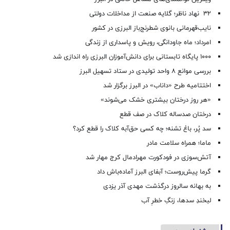
۳۲ نهاد ناظر؛ گلایه صنعت از مداخلات دولتی
نایب‌قهرمانی بانوی شطرنج‌باز البرزی در کشور
امرداد؛ ماه جاودانگی، رویش و پاسداری از زندگی
۱۰۰۰ پایگاه تابستانی برای دانش‌آموزان البرزی راه اندازی شد
بررسی موانع ۸ واحد تولیدی در ستاد تسهیل البرز
اختتامیه طرح «داناب» در البرز برگزار شد
«هر روز درختان بیشتری خشک می‌شوند»
درختان صدساله کلاک در صف قطع
سد پُر، باغ تشنه؛ چه کسی حق‌آبه کلاک را قطع کرد؟
ماما؛ همراه سلامت مادر
آتش‌سوزی در فودکورت مهرادمال کرج مهار شد
گرما پیش‌روست؛ آبفای البرز آماده‌باش داد
به بهانه سالروز درگذشت مهدی آذر یزدی
لبخندِ سدها، زنگِ خطرِ آب