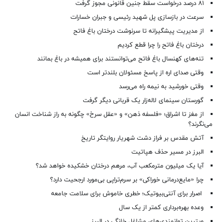
۸۱ درصد درخواست‌ سقط جنین قانونی مجوز گرفت
سرعت در بازسازی پل شهید رئیسی و جبران خسارات
از مدیریت پیشگیرانه تا سرنوشت درختان باغ فاتح
درختان باغ فاتح را چرا قطع کردیم
تنه‌های کهنسال باغ فاتح می‌توانستند برای همیشه در باغ بمانند
وقتی صدای اره از پاسخ مسئولان بلندتر است
وقتی خورشید به نیمه راه می‌رسد
گورستان سینمای لاله‌زار یک قربانی دیگر گرفت
از مغز تا اشراق؛ «فلسفه ذهن» و «عقل سرخ» چگونه به راز شناخت انسان
می‌نگرند؟
آتش مقدس بر فراز دشت شهریار روایتگر تاریخ
البرز در مسیر حذف هپاتیت
آیا یک میلیون مترمکعب آب، مرهم درختان خشکیده خواهد شد؟
چرا «مایع‌درمانی خوراکی» بر سرم‌تراپی بی‌مورد ارجحیت دارد؟
اصرار برای آنتی‌بیوتیک؛ خطری خاموش برای سلامت جامعه
وعده بهره‌برداری کمتر از یک سال
ویترین توانمندی‌های مشاغل خانگی در البرز