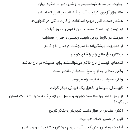
روایت هزارساله خوشنویسی، از شرق دور تا شکوه ایران
۱۷۰ هزار آزمون کیفیت آب و فاضلاب در البرز انجام شد
هشدار صمت البرز درباره استفاده از کارت بانکی در نانوایی‌ها
۸۱ درصد درخواست‌ سقط جنین قانونی مجوز گرفت
سرعت در بازسازی پل شهید رئیسی و جبران خسارات
از مدیریت پیشگیرانه تا سرنوشت درختان باغ فاتح
درختان باغ فاتح را چرا قطع کردیم
تنه‌های کهنسال باغ فاتح می‌توانستند برای همیشه در باغ بمانند
وقتی صدای اره از پاسخ مسئولان بلندتر است
وقتی خورشید به نیمه راه می‌رسد
گورستان سینمای لاله‌زار یک قربانی دیگر گرفت
از مغز تا اشراق؛ «فلسفه ذهن» و «عقل سرخ» چگونه به راز شناخت انسان
می‌نگرند؟
آتش مقدس بر فراز دشت شهریار روایتگر تاریخ
البرز در مسیر حذف هپاتیت
آیا یک میلیون مترمکعب آب، مرهم درختان خشکیده خواهد شد؟