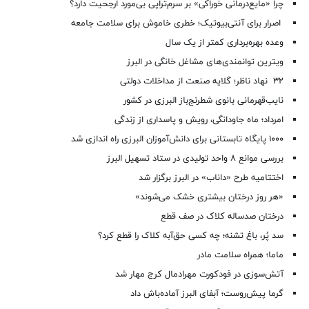
چرا «مایع‌درمانی خوراکی» بر سرم‌تراپی بی‌مورد ارجحیت دارد؟
اصرار برای آنتی‌بیوتیک؛ خطری خاموش برای سلامت جامعه
وعده بهره‌برداری کمتر از یک سال
ویترین توانمندی‌های مشاغل خانگی در البرز
۳۲ نهاد ناظر؛ گلایه صنعت از مداخلات دولتی
نایب‌قهرمانی بانوی شطرنج‌باز البرزی در کشور
امرداد؛ ماه جاودانگی، رویش و پاسداری از زندگی
۱۰۰۰ پایگاه تابستانی برای دانش‌آموزان البرزی راه اندازی شد
بررسی موانع ۸ واحد تولیدی در ستاد تسهیل البرز
اختتامیه طرح «داناب» در البرز برگزار شد
«هر روز درختان بیشتری خشک می‌شوند»
درختان صدساله کلاک در صف قطع
سد پُر، باغ تشنه؛ چه کسی حق‌آبه کلاک را قطع کرد؟
ماما؛ همراه سلامت مادر
آتش‌سوزی در فودکورت مهرادمال کرج مهار شد
گرما پیش‌روست؛ آبفای البرز آماده‌باش داد