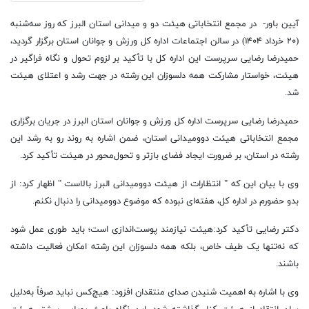
آیین باور- در مجمع انتخاباتی هیئت دو و میدانی استان البرز که روز سه‌شنبه
(۲۰ خرداد ۱۴۰۴) در سالن اجتماعات اداره کل ورزش و جوانان استان برگزار گردید،
حمیدرضا رضایی سرپرست این اداره کل با تأکید بر لزوم تحول و نگاه فراگیر در
هیئت، خواستار مشارکت همه دلسوزان این رشته در جهت رشد و اعتلای هیئت
شد.
حمیدرضا رضایی سرپرست اداره کل ورزش و جوانان استان البرز در جریان برگزاری
مجمع انتخاباتی هیئت دوومیدانی استان، ضمن اشاره به روند رو به رشد این
رشته در استان، بر ضرورت ایجاد فضای بازتر و تحول‌محور در هیئت تأکید کرد.
وی با بیان این که " انتظارات از هیئت دوومیدانی البرز بالاست " اظهار کرد: از
بدو حضورم در اداره کل، هفته‌ای نبوده که موضوع دوومیدانی را دنبال نکنم.
دکتر رضایی تأکید کرد:هیئت نیازمند پوست‌اندازی است؛ باید طوری عمل شود
که نه‌تنها یک طیف خاص، بلکه همه دلسوزان این رشته امکان فعالیت داشته
باشند.
وی با اشاره به اهمیت شنیدن صدای منتقدان افزود: هیچ‌کس نباید صرفاً به‌دلیل