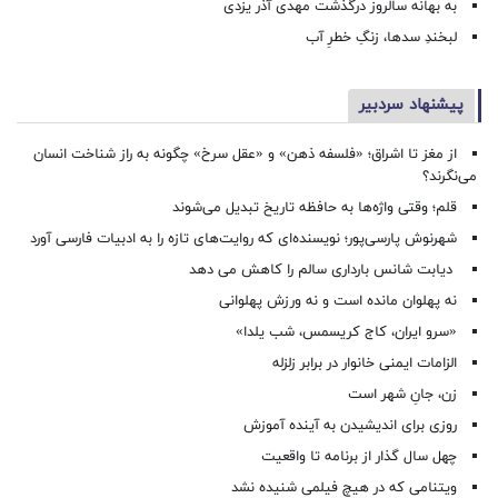
به بهانه سالروز درگذشت مهدی آذر یزدی
لبخندِ سدها، زنگِ خطرِ آب
پیشنهاد سردبیر
از مغز تا اشراق؛ «فلسفه ذهن» و «عقل سرخ» چگونه به راز شناخت انسان
می‌نگرند؟
قلم؛ وقتی واژه‌ها به حافظه تاریخ تبدیل می‌شوند
شهرنوش پارسی‌پور؛ نویسنده‌ای که روایت‌های تازه را به ادبیات فارسی آورد
دیابت شانس بارداری سالم را کاهش می دهد
نه پهلوان مانده است و نه ورزش پهلوانی
«سرو ایران، کاج کریسمس، شب یلدا»
الزامات ایمنی خانوار در برابر زلزله
زن، جانِ شهر است
روزی برای اندیشیدن به آینده آموزش
چهل سال گذار از برنامه تا واقعیت
ویتنامی که در هیچ فیلمی شنیده نشد