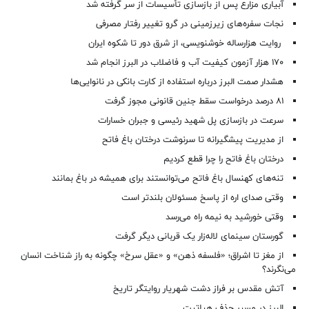
آبیاری مزارع پس از بازسازی تأسیسات از سر گرفته شد
نجات سفره‌های زیرزمینی در گرو تغییر رفتار مصرفی
روایت هزارساله خوشنویسی، از شرق دور تا شکوه ایران
۱۷۰ هزار آزمون کیفیت آب و فاضلاب در البرز انجام شد
هشدار صمت البرز درباره استفاده از کارت بانکی در نانوایی‌ها
۸۱ درصد درخواست‌ سقط جنین قانونی مجوز گرفت
سرعت در بازسازی پل شهید رئیسی و جبران خسارات
از مدیریت پیشگیرانه تا سرنوشت درختان باغ فاتح
درختان باغ فاتح را چرا قطع کردیم
تنه‌های کهنسال باغ فاتح می‌توانستند برای همیشه در باغ بمانند
وقتی صدای اره از پاسخ مسئولان بلندتر است
وقتی خورشید به نیمه راه می‌رسد
گورستان سینمای لاله‌زار یک قربانی دیگر گرفت
از مغز تا اشراق؛ «فلسفه ذهن» و «عقل سرخ» چگونه به راز شناخت انسان
می‌نگرند؟
آتش مقدس بر فراز دشت شهریار روایتگر تاریخ
البرز در مسیر حذف هپاتیت