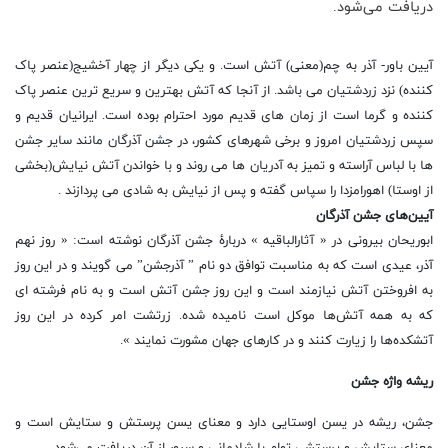
دریافت می‌شود.
آیین باور- آذر به چم(معنی) آتش است. و یکی دیگر از چهار آخشیج(عنصر پاک
کننده) نزد زردشتیان می باشد. از آنجا که آتش بهترین و سریع ترین عنصر پاک
کننده و گرما است از زمان های قدیم مورد احترام بوده است. ایرانیان قدیم و
سپس زردشتیان امروز و برخی شهرهای کشور، در جشن آذرگان مانند سایر جشن
ها با لباس آراسته و تمیز به آدریان ها می روند و با خواندن آتش نیایش(بخشی
از اوستا) اهورامزدا را سپاس گفته و پس از نیایش به شادی می پردازند .
آیین‌های جشن آذرگان
ابوریحان بیرونی در « آثارالباقیه » دربارهٔ جشن آذرگان نوشته است: « روز نهم
آذر، عیدی است که به مناسبت توافق دو نام ” آذرجشن” می گویند و در این روز
به افروختن آتش نیازمند است و این روز جشن آتش است و به نام فرشته ای
که به همه آتش‌ها موکل است نامیده شده. زرتشت امر کرده در این روز
آتشکده‌ها را زیارت کنند و در کارهای جهان مشورت نمایند ».
ریشه واژه جشن
جشن، ریشه در یسن اوستایی دارد و معنای یسن پرستش و ستایش است و