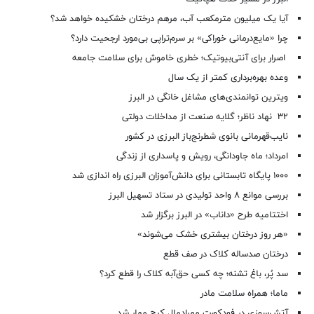
آیا یک میلیون مترمکعب آب، مرهم درختان خشکیده خواهد شد؟
چرا «مایع‌درمانی خوراکی» بر سرم‌تراپی بی‌مورد ارجحیت دارد؟
اصرار برای آنتی‌بیوتیک؛ خطری خاموش برای سلامت جامعه
وعده بهره‌برداری کمتر از یک سال
ویترین توانمندی‌های مشاغل خانگی در البرز
۳۲ نهاد ناظر؛ گلایه صنعت از مداخلات دولتی
نایب‌قهرمانی بانوی شطرنج‌باز البرزی در کشور
امرداد؛ ماه جاودانگی، رویش و پاسداری از زندگی
۱۰۰۰ پایگاه تابستانی برای دانش‌آموزان البرزی راه اندازی شد
بررسی موانع ۸ واحد تولیدی در ستاد تسهیل البرز
اختتامیه طرح «داناب» در البرز برگزار شد
«هر روز درختان بیشتری خشک می‌شوند»
درختان صدساله کلاک در صف قطع
سد پُر، باغ تشنه؛ چه کسی حق‌آبه کلاک را قطع کرد؟
ماما؛ همراه سلامت مادر
آتش‌سوزی در فودکورت مهرادمال کرج مهار شد