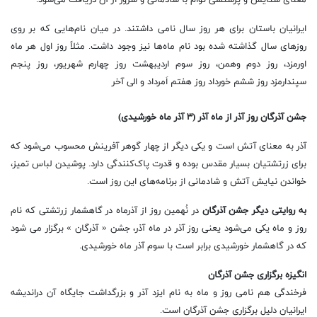
معنای ستایش و پرستشی توام با شادمانی و سرور از آن دریافت می‌شود.
ایرانیان باستان برای هر روز سال نامی داشتند. در میان نام‌هایی که بر روی
روزهای سال گذاشته شده بود نام ماه‌ها نیز وجود داشت. مثلاً روز اول هر ماه
اورمزد، روز دوم وهمن، روز سوم اردیبهشت روز چهارم شهریور، روز پنجم
سپندارمزد روز ششم خورداد روز هفتم اَمرداد و الی آخر
جشن آذرگان روز آذر از ماه آذر (۳ آذر ماه خورشیدی)
آذر به معنای آتش است و یکی دیگر از چهار گوهر آفرینش محسوب می‌شود که
برای زرتشتیان بسیار مقدس بوده و قدرت پاک‌کنندگی دارد. پوشیدن لباس تمیز،
خواندن نیایش آتش و شادمانی از برنامه‌های این روز است.
به روایتی دیگر جشن آذرگان
در نُهمین روز از آذرماه در گاهشمار زرتشتی که نام
روز و ماه یکی می‌شود یعنی روز آذر در ماه آذر، جشن « آذرگان » برگزار می شود
که در گاهشمار خورشیدی برابر است با سوم آذر ماه خورشیدی.
انگیزه برگزاری جشن آذرگان
فرخندگی هم نامی روز و ماه به نام ایزد آذر و بزرگداشت جایگاه آن دراندیشه
ایرانیان دلیل برگزاری جشن آذرگان است.