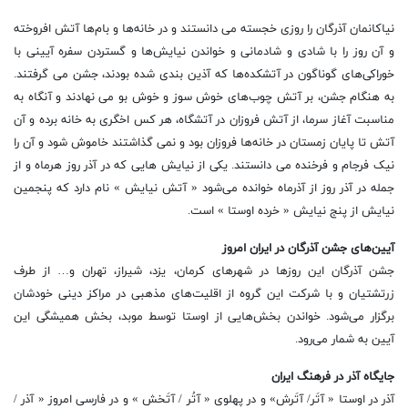
نیاکانمان آذرگان را روزی خجسته می دانستند و در خانه‌ها و بام‌ها آتش افروخته
و آن روز را با شادی و شادمانی و خواندن نیایش‌ها و گستردن سفره آیینی با
خوراکی‌های گوناگون در آتشکده‌ها که آذین بندی شده بودند، جشن می گرفتند.
به هنگام جشن، بر آتش چوب‌های خوش سوز و خوش بو می نهادند و آنگاه به
مناسبت آغاز سرما، از آتش فروزان در آتشگاه، هر کس اخگری به خانه برده و آن
آتش تا پایان زمستان در خانه‌ها فروزان بود و نمی گذاشتند خاموش شود و آن را
نیک فرجام و فرخنده می دانستند. یکی از نیایش هایی که در آذر روز هرماه و از
جمله در آذر روز از آذرماه خوانده می‌شود « آتش نیایش » نام دارد که پنجمین
نیایش از پنج نیایش « خرده اوستا » است.
آیین‌های جشن آذرگان در ایران امروز
جشن آذرگان این روزها در شهرهای کرمان، یزد، شیراز، تهران و… از طرف
زرتشتیان و با شرکت این گروه از اقلیت‌های مذهبی در مراکز دینی خودشان
برگزار می‌شود. خواندن بخش‌هایی از اوستا توسط موبد، بخش همیشگی این
آیین به شمار می‌رود.
جایگاه آذر در فرهنگ ایران
آذر در اوستا « آتَر/ آتَرش» و در پهلوی « آتُر / آتَخش » و در فارسی امروز « آذر /