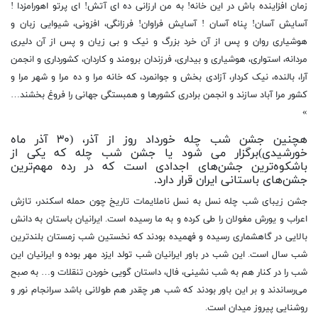
زمان افزاینده باش در این خانه! به من ارزانی ده ای آتش! ای پرتو اهورامزدا !
آسایش آسان! پناه آسان ! آسایش فراوان! فرزانگی، افزونی، شیوایی زبان و
هوشیاری روان و پس از آن خرد بزرگ و نیک و بی زیان و پس از آن دلیری
مردانه، استواری، هوشیاری و بیداری، فرزندان برومند و کاردان، کشورداری و انجمن
آرا، بالنده، نیک کردار، آزادی بخش و جوانمرد، که خانه مرا و ده مرا و شهر مرا و
کشور مرا آباد سازند و انجمن برادری کشورها و همبستگی جهانی را فروغ بخشند…
»
هچنین جشن شب چله خورداد روز از آذر، (۳۰ آذر ماه
خورشیدی)برگزار می شود یا جشن شب چله که یکی از
باشکوه‌ترین جشن‌های اجدادی است که در رده مهم‌ترین
جشن‌های باستانی ایران قرار دارد.
جشن زیبای شب چله نسل به نسل ناملایمات تاریخ چون حمله اسکندر، تازش
اعراب و یورش مغولان را طی کرده و به ما رسیده است. ایرانیان باستان به دانش
بالایی در گاهشماری رسیده و فهمیده بودند که نخستین شب زمستان بلندترین
شب سال است. این شب در باور ایرانیان شب تولد ایزد مهر بوده و ایرانیان این
شب را در کنار هم به شب نشینی، فال، داستان گویی خوردن تنقلات و… به صبح
می‌رساندند و بر این باور بودند که شب هر چقدر هم طولانی باشد سرانجام نور و
روشنایی پیروز میدان است.