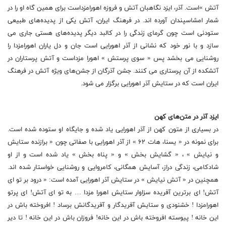
آتش »است. آذر، ایزد نگاهبان آتش و فروزه اهورامزداست برای همین گاه او را در
شمار امشاسپندان آورده اند. در فرهنگ ایران، آتش یکی از پدیده‌های طبیعی
ستودنی است چون گرمای زندگی را در کالبد دیگر پدیده‌های هستی جاری می
سازد و با نور خود که نشانی از آذر اهورایی است جان و دل یاران اهورامزدا را
روشنایی می بخشد پس « سوی پرستش » اهورا مزداست و آتش پرستاران در
آتشکده از آن پرستاری می کنند. جشن آذرگان از جشن‌های ویژه آتش در فرهنگ
ایران است که در ستایش آذر اهورایی برگزار می شود.
ایزد آذر در متن‌های کهن
در بسیاری از متون کهن از آذر اهورایی یاد شده و جایگاه او ستوده شده است.
برای نمونه در « یسنا، هات ۶۲ » از آذر اهورایی با صفاتی چون « برازنده ستایش
و نیایش » ، « گشایش بخش » و « پناه بخش » یاد شده است و از او
شادکامی، زندگی دراز، آسایش همگانی، کامروایی و روشنایی خواستار شده اند.
همچنین در « آتش نیایش » در ستایش آذر اهورایی آمده است: « درود بر تو ای
آتش! ای برترین آفریده سزاوار ستایش اهورا مزدا … به تو ای آتش! ای پرتو
اهورامزدا ! خشنودی و ستایش آفریدگار و آفریدگانش برساد ! افروخته باش در
این خانه ! پیوسته افروخته باش در این خانه! فروزان باش در این خانه ! تا دیر