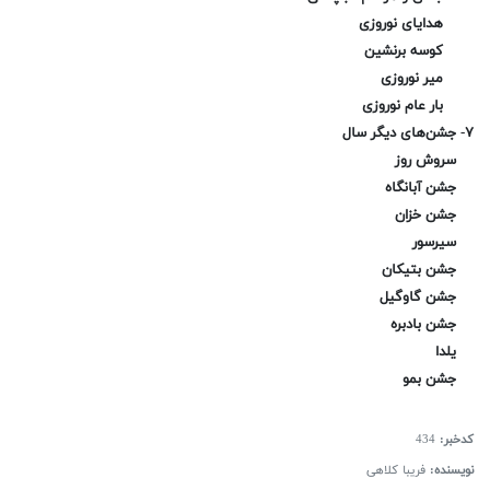
هدایای نوروزی
کوسه برنشین
میر نوروزی
بار عام نوروزی
۷- جشن‌های دیگر سال
سروش روز
جشن آبانگاه
جشن خزان
سیرسور
جشن بتیکان
جشن گاوگیل
جشن بادبره
یلدا
جشن بمو
کدخبر:
434
نویسنده:
فریبا کلاهی