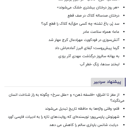
«هر روز درختان بیشتری خشک می‌شوند»
درختان صدساله کلاک در صف قطع
سد پُر، باغ تشنه؛ چه کسی حق‌آبه کلاک را قطع کرد؟
ماما؛ همراه سلامت مادر
آتش‌سوزی در فودکورت مهرادمال کرج مهار شد
گرما پیش‌روست؛ آبفای البرز آماده‌باش داد
به بهانه سالروز درگذشت مهدی آذر یزدی
لبخندِ سدها، زنگِ خطرِ آب
پیشنهاد سردبیر
از مغز تا اشراق؛ «فلسفه ذهن» و «عقل سرخ» چگونه به راز شناخت انسان
می‌نگرند؟
قلم؛ وقتی واژه‌ها به حافظه تاریخ تبدیل می‌شوند
شهرنوش پارسی‌پور؛ نویسنده‌ای که روایت‌های تازه را به ادبیات فارسی آورد
دیابت شانس بارداری سالم را کاهش می دهد