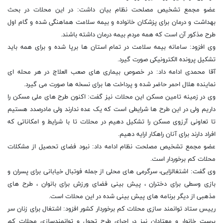
عضو مجمع تشخیص مصلحت نظام بیان داشت: در این محلات در بحث
بهداشت و درمان برای پزشکان خانواده و بیمه سلامت هماهنگی شده و گام اول
طرح مذکور آن است که همه مردم بیمه درمان داشته باشند.
وی افزود: سامانه بیمه سلامت در تمام استان ها برپا شده و برای همه باید
تشکیل پرونده الکترونیکی صورت گیرد.
آقا محمدی ادامه داد: در خصوص بیماری های صعب العلاج در هر محله ای
نماینده هلال احمر حاضر شده و پرداخت ها برای نسخه ها صورت می گیرد.
وی در زمینه تامین مسکن این محلات نیز گفت: اکنون طرح های ملی مسکن را
داریم ولی در این طرح ها شرایطی است که یک عده ندارند ولی مادرصدد هستیم
تا تعاونی آرزوی مسکن را تشکیل دهیم در محلات تا با شرایط و امکاناتی که
افراد دارند برای آنان راهکار ارایه دهیم.
عضو مجمع تشخیص مصلحت نظام ادامه داد: نبود فضای تحصیل از مشکلات
محلات کم برخوردار است.
وی گفت: اشتغالزایی، سرگرمی های محلی از جمله فوتبال خیابانی برای پسران و
بازی وسطی برای دختران ، پیش بینی فضای ورزش برای بانوان ، طرح های
مذهبی از دیگر برنامه های پیش بینی شده در این محلات است.
رییس ستاد توانمند سازی محلات کم برخوردار کشور افزود: اشتغال برای زنان سر
پرست خانوار و معتادان نیز در اجرای طرح تحول و توانمندسازی محلات کم