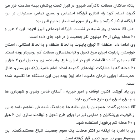
اینکه ساکنان محلات ناکارآمد شهری در البرز تحت پوشش بیمه سلامت قرار می
گیرند، اعلام کرد: راه اندازی قرارگاه اجتماعی و بسیج تمامی مسئولان در این
قرارگاه، ابتکار کارآمد و جالبی از سوی استاندار محترم البرز بود.
علی آقا محمدی روز شنبه در نشست قرارگاه اجتماعی البرز افزود: این ۲ هزار و
۲۰ محله بیش از ۲۰ میلیون نفر جمعیت را در خود جای داده است.
وی ادامه داد: منطقه ۱۲ تهران پایلوت به لحاظ منطقه و به لحاظ استانی ، استان
خوزستان پایلوت اجرای طرح تحول و توانمندسازی محلات کم برخوردار بوده است.
آقا محمدی گفت: اقدامات لازم در اجرای طرح توانمندسازی و تحول این ۲ هزار و
۲۰ محله که با مشارکت نهادهای کمیته امداد امام خمینی(ره)، بهزیستی، هلال
احمر،ستاد اجرایی فرمان حضرت امام (ره) بوده بین این دستگاه ها تقسیم شده
است.
وی یاد آورشد: اکنون اوقاف و امور خیریه ، آستان قدس رضوی و شهرداری ها
هم برای اجرای این طرح همکاری دارند.
آقا محمدی گفت: همچنین با وزارتخانه ها هماهنگ شده طی تفاهم نامه هایی
از ظرفیت ورزشکاران و مدارس نیز در اجرای طرح تحول و توانمند سازی این ۲ هزار
و ۲۰ محله کم برخوردار استفاده شود.
وی با اشاره به اینکه در اکثر محلات یک سوم جمعیت اتباع هستند،گفت: این
موضوع مهم نیز مورد تدبیر قرار گرفته است.