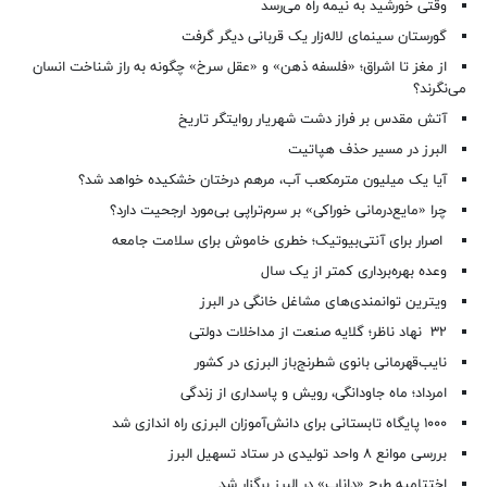
وقتی خورشید به نیمه راه می‌رسد
گورستان سینمای لاله‌زار یک قربانی دیگر گرفت
از مغز تا اشراق؛ «فلسفه ذهن» و «عقل سرخ» چگونه به راز شناخت انسان
می‌نگرند؟
آتش مقدس بر فراز دشت شهریار روایتگر تاریخ
البرز در مسیر حذف هپاتیت
آیا یک میلیون مترمکعب آب، مرهم درختان خشکیده خواهد شد؟
چرا «مایع‌درمانی خوراکی» بر سرم‌تراپی بی‌مورد ارجحیت دارد؟
اصرار برای آنتی‌بیوتیک؛ خطری خاموش برای سلامت جامعه
وعده بهره‌برداری کمتر از یک سال
ویترین توانمندی‌های مشاغل خانگی در البرز
۳۲ نهاد ناظر؛ گلایه صنعت از مداخلات دولتی
نایب‌قهرمانی بانوی شطرنج‌باز البرزی در کشور
امرداد؛ ماه جاودانگی، رویش و پاسداری از زندگی
۱۰۰۰ پایگاه تابستانی برای دانش‌آموزان البرزی راه اندازی شد
بررسی موانع ۸ واحد تولیدی در ستاد تسهیل البرز
اختتامیه طرح «داناب» در البرز برگزار شد