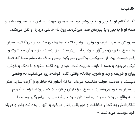
اخلاقیات
تکیه کلام او
یا پیر
و
یا پیرجان
بود به همین جهت به این نام معروف شد و
همه او را
یا پیر
و
یا پیرجان
صدا می‌کردند. روح‌الله خالقی درباره او نقل می‌کند:
«درویش طبعی لطیف و ذوقی سرشار داشت. هنرمندی متجدد و بی‌تکلف، بسیار
متواضع و فروتن، بی‌آزار و بردبار، انسان‌دوست و زیردست‌نواز، خوش معاشرت و
رفیق‌دوست بود. از هیچکس بدگویی نمی‌کرد. یعنی عارف به تمام معنا که فقط
نیکی می‌دید و همه را خوب می‌پنداشت. مردی بود نکته سنج و با نمک و خوش
بیان و ظریف و رند و شوخ. چنانکه وقتی کلام گوشه‌داری می‌شنید، به وضعی
دلپسند و مودب، جواب مناسب می‌داد اما نه آنطور که خاطری را آزرده سازد. هنر
را بسیار محترم می‌شمارد و وضع و رفتارش چنان بود که مورد احترام و تکریم
همه واقع می‌شد. نسبت به استادان خود حق‌شناس و سپاس‌گزار بود و با
شاگردانش به کمال ملاطفت و مهربانی رفتار می‌کرد و آنها را به‌مانند برادر و فرزند
خود دوست می‌داشت.»