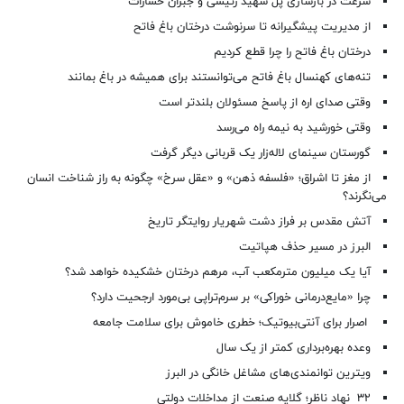
سرعت در بازسازی پل شهید رئیسی و جبران خسارات
از مدیریت پیشگیرانه تا سرنوشت درختان باغ فاتح
درختان باغ فاتح را چرا قطع کردیم
تنه‌های کهنسال باغ فاتح می‌توانستند برای همیشه در باغ بمانند
وقتی صدای اره از پاسخ مسئولان بلندتر است
وقتی خورشید به نیمه راه می‌رسد
گورستان سینمای لاله‌زار یک قربانی دیگر گرفت
از مغز تا اشراق؛ «فلسفه ذهن» و «عقل سرخ» چگونه به راز شناخت انسان
می‌نگرند؟
آتش مقدس بر فراز دشت شهریار روایتگر تاریخ
البرز در مسیر حذف هپاتیت
آیا یک میلیون مترمکعب آب، مرهم درختان خشکیده خواهد شد؟
چرا «مایع‌درمانی خوراکی» بر سرم‌تراپی بی‌مورد ارجحیت دارد؟
اصرار برای آنتی‌بیوتیک؛ خطری خاموش برای سلامت جامعه
وعده بهره‌برداری کمتر از یک سال
ویترین توانمندی‌های مشاغل خانگی در البرز
۳۲ نهاد ناظر؛ گلایه صنعت از مداخلات دولتی