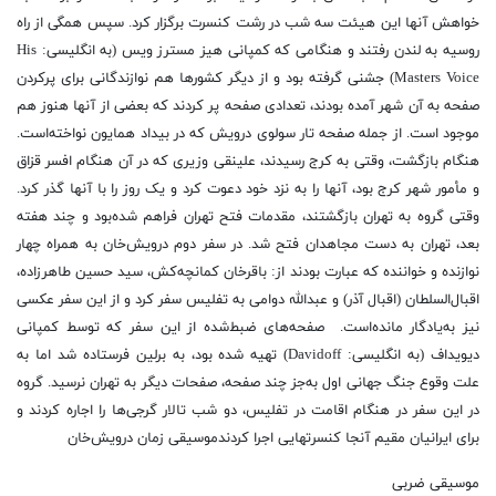
خواهش آنها این هیئت سه شب در رشت کنسرت برگزار کرد. سپس همگی از راه
روسیه به لندن رفتند و هنگامی که کمپانی هیز مسترز ویس (به انگلیسی: His
Masters Voice) جشنی گرفته بود و از دیگر کشورها هم نوازندگانی برای پرکردن
صفحه به آن شهر آمده بودند، تعدادی صفحه پر کردند که بعضی از آنها هنوز هم
موجود است. از جمله صفحه تار سولوی درویش که در بیداد همایون نواخته‌است.
هنگام بازگشت، وقتی به کرج رسیدند، علینقی وزیری که در آن هنگام افسر قزاق
و مأمور شهر کرج بود، آنها را به نزد خود دعوت کرد و یک روز را با آنها گذر کرد.
وقتی گروه به تهران بازگشتند، مقدمات فتح تهران فراهم شده‌بود و چند هفته
بعد، تهران به دست مجاهدان فتح شد. در سفر دوم درویش‌خان به همراه چهار
نوازنده و خواننده که عبارت بودند از: باقرخان کمانچه‌کش، سید حسین طاهرزاده،
اقبال‌السلطان (اقبال آذر) و عبدالله دوامی به تفلیس سفر کرد و از این سفر عکسی
نیز به‌یادگار مانده‌است. صفحه‌های ضبط‌شده از این سفر که توسط کمپانی
دیویداف (به انگلیسی: Davidoff) تهیه شده بود، به برلین فرستاده شد اما به
علت وقوع جنگ جهانی اول به‌جز چند صفحه، صفحات دیگر به تهران نرسید. گروه
در این سفر در هنگام اقامت در تفلیس، دو شب تالار گرجی‌ها را اجاره کردند و
برای ایرانیان مقیم آنجا کنسرتهایی اجرا کردندموسیقی زمان درویش‌خان
موسیقی ضربی