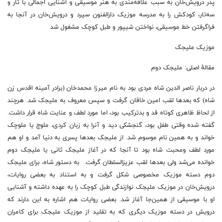
پدر درویش‌خان به سبب علاقه‌مندی به هنر موسیقی و آشنایی اجمالی با تار و
سه‌تار، کودکش را به مدرسه موزیک دارالفنون سپرد و درویش‌خان در آنجا به
فراگرفتن خط موسیقی، نواختن شیپور و طبل کوچک مشغول شد
موزیک ملیجک
مقالهٔ اصلی: ملیجک دوم
در دربار ناصر الدین شاه مردی بود به نام میرزا محمدخان (برادر آمینه اقدس زن
شاه) که بعدها لقب امین خاقان گرفت و سپس معروف به ملیجک شد. هرچند
از لحاظ ظاهری کوتاه قد و بدترکیب بود، اما مورد لطف و عنایت شاه قرار داشت.
گفته شده وقتی طفل بود، گنجشکی دید و آنرا به زبان کردی، ملوچ یا ملوچک
خواند و به همین نام موسوم شد. از ملیجک بعدها پسری به دنیا آمد و او هم
مورد لطف ومحبت شاه بود تا آنجا که در آغاز ملیجک ثانی یا ملیجک دوم
خوانده می‌شد ولی بعدها لقب عزیزالسلطان گرفت. به دستور شاه، برای ملیجک
دوم دسته موزیک مخصوصی شکل گرفت و به استناد به بعضی روایات،
درویش‌خان در موزیک ملیجک نوازندگی طبل کوچک را به عهده داشته و آشنایی
او با موسیقی از همین‌جا آغاز شد. بعضی روایات هم اشاره به این دارند که
درویش در دسته موزیک دیگری که به تقلید از موزیک ملیجک برای کامران