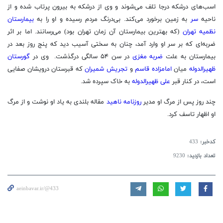
اسب‌های درشکه درجا تلف می‌شوند و وی از درشکه به بیرون پرتاب شده و از
ناحیه
سر
به زمین برخورد می‌کند. بی‌درنگ مردم رسیده و او را به
بیمارستان
نظمیه تهران
(که بهترین بیمارستان آن زمان تهران بود) می‌رسانند. اما بر اثر
ضربه‌ای که بر سر او وارد آمد، چنان به سختی آسیب دید که پنج روز بعد در
بیمارستان به علت
ضربه مغزی
در سن ۵۴ سالگی درگذشت. وی در
گورستان
ظهیرالدوله
میان
امامزاده قاسم
و
تجریش
شمیران
که قبرستان درویشان صفایی
است، در کنار قبر
علی ظهیرالدوله
به خاک سپرده شد.
چند روز پس از مرگ او مدیر
روزنامه ناهید
مقاله بلندی به یاد او نوشت و از مرگ
او اظهار تاسف کرد.
کدخبر:
433
تعداد بازدید:
9230
aeinbavar.ir/@433