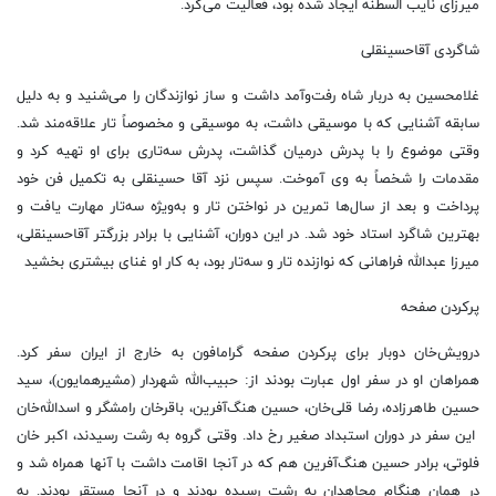
میرزای نایب السطنه ایجاد شده بود، فعالیت می‌کرد.
شاگردی آقاحسینقلی
غلامحسین به دربار شاه رفت‌وآمد داشت و ساز نوازندگان را می‌شنید و به دلیل
سابقه آشنایی که با موسیقی داشت، به موسیقی و مخصوصاً تار علاقه‌مند شد.
وقتی موضوع را با پدرش درمیان گذاشت، پدرش سه‌تاری برای او تهیه کرد و
مقدمات را شخصاً به وی آموخت. سپس نزد آقا حسینقلی به تکمیل فن خود
پرداخت و بعد از سال‌ها تمرین در نواختن تار و به‌ویژه سه‌تار مهارت یافت و
بهترین شاگرد استاد خود شد. در این دوران، آشنایی با برادر بزرگتر آقاحسینقلی،
میرزا عبدالله فراهانی که نوازنده تار و سه‌تار بود، به کار او غنای بیشتری بخشید
پرکردن صفحه
درویش‌خان دوبار برای پرکردن صفحه گرامافون به خارج از ایران سفر کرد.
همراهان او در سفر اول عبارت بودند از: حبیب‌الله شهردار (مشیرهمایون)، سید
حسین طاهرزاده، رضا قلی‌خان، حسین هنگ‌آفرین، باقرخان رامشگر و اسدالله‌خان
این سفر در دوران استبداد صغیر رخ داد. وقتی گروه به رشت رسیدند، اکبر خان
فلوتی، برادر حسین هنگ‌آفرین هم که در آنجا اقامت داشت با آنها همراه شد و
در همان هنگام مجاهدان به رشت رسیده بودند و در آنجا مستقر بودند. به