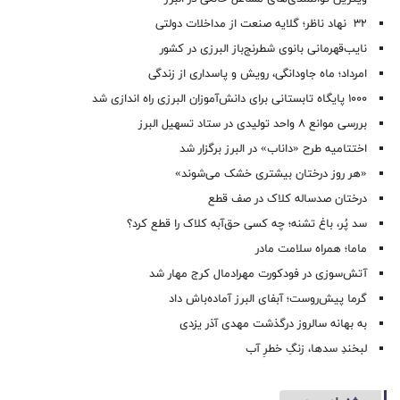
۳۲ نهاد ناظر؛ گلایه صنعت از مداخلات دولتی
نایب‌قهرمانی بانوی شطرنج‌باز البرزی در کشور
امرداد؛ ماه جاودانگی، رویش و پاسداری از زندگی
۱۰۰۰ پایگاه تابستانی برای دانش‌آموزان البرزی راه اندازی شد
بررسی موانع ۸ واحد تولیدی در ستاد تسهیل البرز
اختتامیه طرح «داناب» در البرز برگزار شد
«هر روز درختان بیشتری خشک می‌شوند»
درختان صدساله کلاک در صف قطع
سد پُر، باغ تشنه؛ چه کسی حق‌آبه کلاک را قطع کرد؟
ماما؛ همراه سلامت مادر
آتش‌سوزی در فودکورت مهرادمال کرج مهار شد
گرما پیش‌روست؛ آبفای البرز آماده‌باش داد
به بهانه سالروز درگذشت مهدی آذر یزدی
لبخندِ سدها، زنگِ خطرِ آب