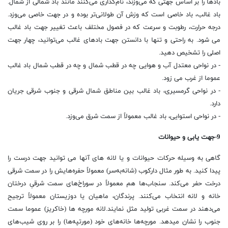
بادها را بر اساس جهتی که می‌وزند، نام‌گذاری می‌کنند مانند باد شمالی از شمال.
باد غالب، باد خاصی است که وزش آن طولانی‌تر بوده و در جهت خاصی می‌وزد.
درجه حرارت، رطوبت و سرعت که در فصول مختلف باعث تغییر جهت باد غالب
می شود. به راحتی و تنها با دانستن جهت بادهای غالب می‌توانید، چهار جهت
اصلی را تشخیص دهید.
- در نواحی معتدل آب و هوایی چه در قطب شمال و چه در قطب شمال باد غالب
عموما از غرب می زود.
- در نواحی گرمسیری، باد غالب بین مناطق شمال شرقی و جنوب شرقی جریان
دارد.
- در نواحی استوایی، باد غالب معمولاً از سمت شرق می‌وزد.
9-جهت یابی و حیوانات
گاهی به وسیله حرکات حیوانات و یا لانه های آنها می توانید جهت درست را
پیدا کنید. به طور مثال دارکوب (شانه‌به‌سر) معمولاً حفره‌هایش را در سمت شرقی
درخت حفر می‌کند. سنجاب‌ها هم معمولاً در سوراخ‌های سمت شرقیِ درختان
خانه و لانه انتخاب می‌کنند. پرندگان، ماهیان یا دوزیستان معمولاً ترجیح
می‌دهند در سمت غربی تولید مثل نمایند.لانه مورچه ها (خاکریز) عموما سمت
جنوب را نشان میدهد. مورچه‌ها خانه‌های خود (مورتپه‌ها) را بر روی شیب‌های