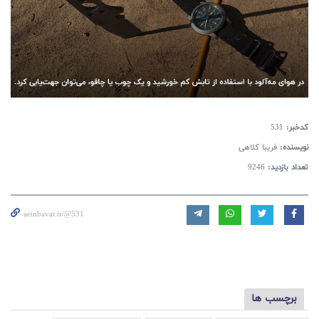
کدخبر:
531
نویسنده:
فریبا کلاهی
تعداد بازدید:
9246
aeinbavar.ir/@531
برچسب ها