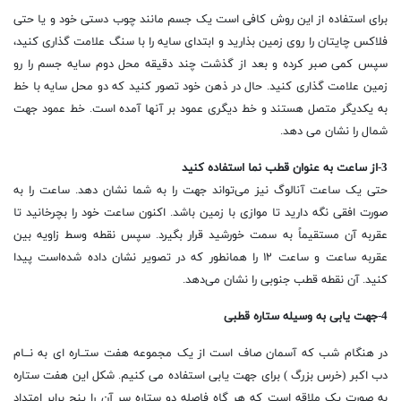
برای استفاده از این روش کافی است یک جسم مانند چوب دستی خود و یا حتی
فلاکس چایتان را روی زمین بذارید و ابتدای سایه را با سنگ علامت گذاری کنید،
سپس کمی صبر کرده و بعد از گذشت چند دقیقه محل دوم سایه جسم را رو
زمین علامت گذاری کنید. حال در ذهن خود تصور کنید که دو محل سایه با خط
به یکدیگر متصل هستند و خط دیگری عمود بر آنها آمده است. خط عمود جهت
شمال را نشان می دهد.
3-از ساعت به عنوان قطب نما استفاده کنید
حتی یک ساعت آنالوگ نیز می‌تواند جهت را به شما نشان دهد. ساعت را به
صورت افقی نگه دارید تا موازی با زمین باشد. اکنون ساعت خود را بچرخانید تا
عقربه آن مستقیماً به سمت خورشید قرار بگیرد. سپس نقطه وسط زاویه بین
عقربه ساعت و ساعت ۱۲ را همانطور که در تصویر نشان داده شده‌است پیدا
کنید. آن نقطه قطب جنوبی را نشان می‌دهد.
4-جهت یابی به وسیله ستاره قطبی
در هنگام شب که آسمان صاف است از یک مجموعه هفت ستــاره ای به نـــام
دب اکبر (خرس بزرگ ) برای جهت یابی استفاده می كنيم. شکل این هفت ستاره
به صورت یک ملاقه است كه هر گاه فاصله دو ستاره سر آن را پنج برابر امتداد