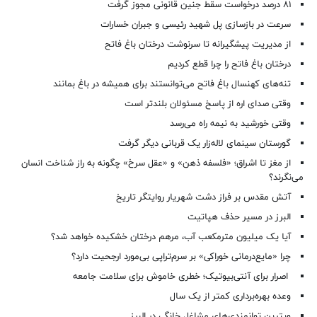
۸۱ درصد درخواست‌ سقط جنین قانونی مجوز گرفت
سرعت در بازسازی پل شهید رئیسی و جبران خسارات
از مدیریت پیشگیرانه تا سرنوشت درختان باغ فاتح
درختان باغ فاتح را چرا قطع کردیم
تنه‌های کهنسال باغ فاتح می‌توانستند برای همیشه در باغ بمانند
وقتی صدای اره از پاسخ مسئولان بلندتر است
وقتی خورشید به نیمه راه می‌رسد
گورستان سینمای لاله‌زار یک قربانی دیگر گرفت
از مغز تا اشراق؛ «فلسفه ذهن» و «عقل سرخ» چگونه به راز شناخت انسان
می‌نگرند؟
آتش مقدس بر فراز دشت شهریار روایتگر تاریخ
البرز در مسیر حذف هپاتیت
آیا یک میلیون مترمکعب آب، مرهم درختان خشکیده خواهد شد؟
چرا «مایع‌درمانی خوراکی» بر سرم‌تراپی بی‌مورد ارجحیت دارد؟
اصرار برای آنتی‌بیوتیک؛ خطری خاموش برای سلامت جامعه
وعده بهره‌برداری کمتر از یک سال
ویترین توانمندی‌های مشاغل خانگی در البرز