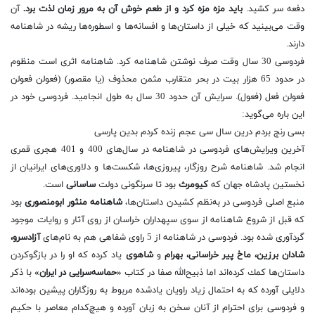
دفعه سر كشید.
باید مزه مزه كرد و از طعم خوش آن به مرور زمان لذت برد.
آن
وقت می‌بینید كه خیلی از داستان‌ها و افسانه‌ها و اسطوره‌ها ریشه در شاهنامه
دارند.
فردوسی 30 سال وقت صرف نوشتن شاهنامه كرد. شاهنامه اثری است منظوم
در حدود 65 هزار بیت در بحر متقارب مثمن محذوف (یا مقصور) (فعولن فعولن
فعولن فعل (فعول). سرایش آن حدود 30 ‌سال به طول انجامید. فردوسی خود در
این باره می‌گوید:
بسی رنج بردم درین سال سی عجم زنده كردم بدین پارسی
آخرین ویرایش‌های فردوسی در شاهنامه در سال‌های 400 و 401 هجری قمری
انجام شد. شاهنامه شرح روزگار، پیروزی‌ها، شكست‌ها و دلاوری‌های ایرانیان از
نخستین پادشاه جهان كه
كیومرث
بود تا سرنگونی دولت
ساسانی
است.
منبع اصلی فردوسی در به‌نظم كشیدن داستان‌ها،
شاهنامه منثور ابومنصوری
بود
كه قبل از شروع شاهنامه از سوی سپهداران خراسان از روی آثار و روایات موجود
گردآوری شده بود. فردوسی در شاهنامه از 5 راوی شفاهی هم به نام‌های
آزادسرو،
شادان برزین، ماخ پیر خراسانی، بهرام
و
شاهوی
یاد كرده كه او را در بازگوكردن
داستان‌‌ها كمك كرده‌اند اما ذبیح‌الله صفا در كتاب
«حماسه‌سرایی در ایران»
با ذكر
دلایلی آورده كه به احتمال زیاد راویان یادشده مربوط به روزگاران پیشین بوده‌اند
و فردوسی برای احترام از آنان سخن به زبان آورده و هیچ‌كدام معاصر با حكیم