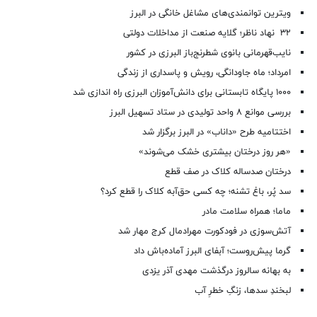
ویترین توانمندی‌های مشاغل خانگی در البرز
۳۲ نهاد ناظر؛ گلایه صنعت از مداخلات دولتی
نایب‌قهرمانی بانوی شطرنج‌باز البرزی در کشور
امرداد؛ ماه جاودانگی، رویش و پاسداری از زندگی
۱۰۰۰ پایگاه تابستانی برای دانش‌آموزان البرزی راه اندازی شد
بررسی موانع ۸ واحد تولیدی در ستاد تسهیل البرز
اختتامیه طرح «داناب» در البرز برگزار شد
«هر روز درختان بیشتری خشک می‌شوند»
درختان صدساله کلاک در صف قطع
سد پُر، باغ تشنه؛ چه کسی حق‌آبه کلاک را قطع کرد؟
ماما؛ همراه سلامت مادر
آتش‌سوزی در فودکورت مهرادمال کرج مهار شد
گرما پیش‌روست؛ آبفای البرز آماده‌باش داد
به بهانه سالروز درگذشت مهدی آذر یزدی
لبخندِ سدها، زنگِ خطرِ آب