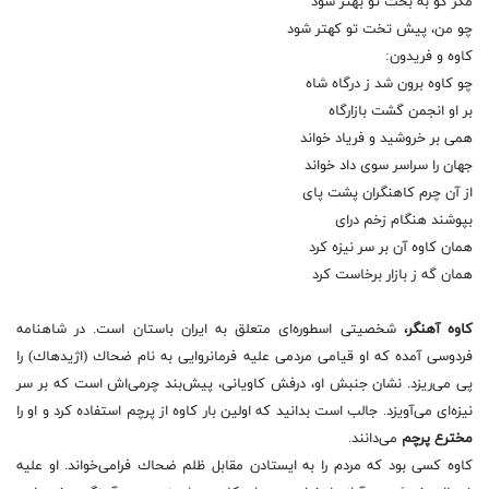
مگر كو به بخت تو بهتر شود
چو من، پیش تخت تو كهتر شود
كاوه و فریدون:
چو كاوه برون شد ز درگاه شاه
بر او انجمن گشت بازارگاه
همی بر خروشید و فریاد خواند
جهان را سراسر سوی داد خواند
از آن چرم كاهنگران پشت پای
بپوشند هنگام زخم درای
همان كاوه آن بر سر نیزه كرد
همان گه ز بازار برخاست كرد
كاوه آهنگر،
شخصیتی اسطوره‌ای متعلق به ایران باستان است. در شاهنامه
فردوسی آمده كه او قیامی مردمی علیه فرمانروایی به نام ضحاك (اژیدهاك) را
پی می‌ریزد. نشان جنبش او، درفش كاویانی، پیش‌بند چرمی‌اش است كه بر سر
نیزه‌ای می‌آویزد. جالب است بدانید كه اولین بار كاوه از پرچم استفاده كرد و او را
مخترع پرچم
می‌دانند.
كاوه كسی بود كه مردم را به ایستادن مقابل ظلم ضحاك فرامی‌خواند. او علیه