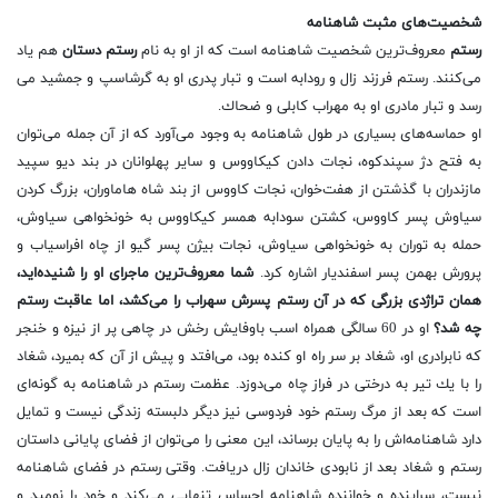
شخصیت‌های مثبت شاهنامه
رستم
معروف‌ترین شخصیت شاهنامه است كه از او به نام
رستم دستان
هم یاد
می‌كنند. رستم فرزند زال و رودابه است و تبار پدری او به گرشاسپ و جمشید می
رسد و تبار مادری او به مهراب كابلی و ضحاك.
او حماسه‌های بسیاری در طول شاهنامه به وجود می‌آورد كه از آن جمله می‌توان
به فتح دژ سپندكوه، نجات دادن كیكاووس و سایر پهلوانان در بند دیو سپید
مازندران با گذشتن از هفت‌خوان، نجات كاووس از بند شاه هاماوران، بزرگ كردن
سیاوش پسر كاووس،‌ كشتن سودابه همسر كیكاووس به خونخواهی سیاوش،
حمله به توران به خونخواهی سیاوش،‌ نجات بیژن پسر گیو از چاه افراسیاب و
پرورش بهمن پسر اسفندیار اشاره كرد.
شما معروف‌ترین ماجرای او را شنیده‌اید،
همان تراژدی بزرگی كه در آن رستم پسرش سهراب را می‌كشد، اما عاقبت رستم
چه شد؟
او در 60 سالگی همراه اسب باوفایش رخش در چاهی پر از نیزه و خنجر
كه نابرادری او، شغاد بر سر راه او كنده بود، می‌افتد و پیش از آن كه بمیرد، شغاد
را با یك تیر به درختی در فراز چاه می‌دوزد. عظمت رستم در شاهنامه به گونه‌ای
است كه بعد از مرگ رستم خود فردوسی نیز دیگر دلبسته‌ زندگی نیست و تمایل
دارد شاهنامه‌اش را به پایان برساند، این معنی را می‌توان از فضای پایانی داستان
رستم و شغاد بعد از نابودی خاندان زال دریافت. وقتی رستم در فضای شاهنامه
نیست، سراینده و خواننده شاهنامه احساس تنهایی می‌كند و خود را نومید و