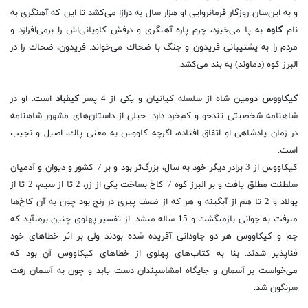
و به این‌سان روزگار فرمانروایی او هزار سال به درازا می‌كشد تا این كه آهنگری به
نام
كاوه
به پا می‌خیزد، چرم پاره آهنگری و درفش كاویانی‌اش را برمی‌افرازد و
مردم را به پشتیبانی فریدون و جنگ با ضحاك می‌خواند. فریدون، ضحاك را در
البرز كوه (دماوند) به بند می‌كشد.
كیكاووس
دومین شاه از سلسله كیانیان و یكی از 4 پسر
كیقباد
است. او در
شاهنامه شخصیتی تندخو و كم‌خرد دارد. خیلی از داستان‌های مشهور شاهنامه
در زمان پادشاهی او اتفاق افتاده، اگرچه كاووس به معنی پاك، اصیل و نجیب
است.
كیكاووس از 3 برادر دیگر خود به سال، بزرگ‌تر بود و بر 7 كشور و دیوان و آدمیان
سلطنت مطلق یافت و بر البرز كوه 7 كاخ بساخت یكى از زر، 2 تا از سیم، 2 تا از
پولاد و 2 تا هم از آبگینه و هر كه از ضعف پیرى در رنج بود چون به آن كاخ‌ها
مى‏رفت به جوانى بازمى‏گشت و 15 ساله مى‏شد. از تفسیر پهلوى چنین برمى‏آید كه
جم و كیكاووس هر دو جاودانى آفریده شده بودند ولى بر اثر خطاهاى خود
فناپذیر شدند. بنا به كتاب‌های پهلوى از خطاهای كیكاووس آن بود كه
می‌خواست بر آسمان و جایگاه امشاسپندان دست یابد و چون به آسمان رفت
سرنگون شد.