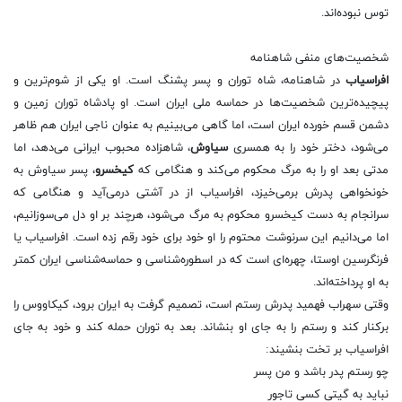
توس نبوده‌اند.
شخصیت‌های منفی شاهنامه
افراسیاب
در شاهنامه، شاه توران و پسر پشنگ است. او یكی از شوم‌ترین و
پیچیده‌ترین شخصیت‌ها در حماسه ملی ایران است. او پادشاه توران زمین‌ و
دشمن قسم خورده ایران است، اما گاهی می‌بینیم به عنوان ناجی ایران هم ظاهر
می‌شود، دختر خود را به همسری
سیاوش
، شاهزاده محبوب ایرانی می‌دهد، اما
مدتی بعد او را به مرگ محكوم می‌كند و هنگامی كه
كیخسرو
، پسر سیاوش به
خونخواهی پدرش برمی‌خیزد، افراسیاب از در آشتی درمی‌آید و هنگامی كه
سرانجام به دست كیخسرو محكوم به مرگ می‌شود، هرچند بر او دل می‌سوزانیم،
اما می‌دانیم این سرنوشت محتوم را او خود برای خود رقم زده است. افراسیاب یا
فرنگرسین اوستا، چهره‌ای است كه در اسطوره‌شناسی و حماسه‌شناسی ایران كمتر
به او پرداخته‌اند.
وقتی سهراب فهمید پدرش رستم است، تصمیم گرفت به ایران برود، كیكاووس را
بركنار كند و رستم را به جای او بنشاند. بعد به توران حمله كند و خود به جای
افراسیاب بر تخت بنشیند:
چو رستم پدر باشد و من پسر
نباید به گیتی كسی تاجور