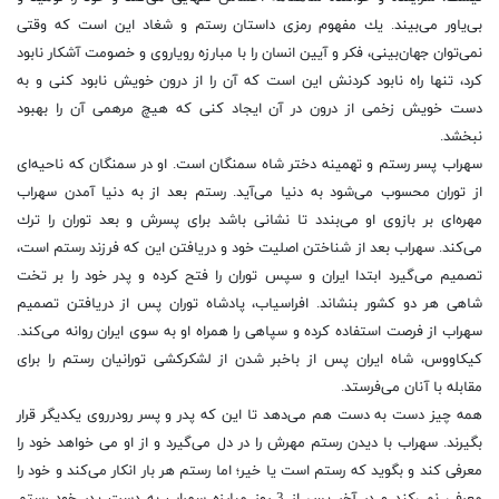
بی‌یاور می‌بیند. یك مفهوم رمزی داستان رستم و شغاد این است كه وقتی
نمی‌توان جهان‌بینی، فكر و آیین انسان را با مبارزه‌ رویاروی و خصومت آشكار نابود
كرد، تنها راه نابود كردنش این است كه آن را از درون خویش نابود كنی و به
دست خویش زخمی از درون در آن ایجاد كنی كه هیچ مرهمی آن را بهبود
نبخشد.
سهراب پسر رستم و تهمینه دختر شاه سمنگان است. او در سمنگان كه ناحیه‌ای
از توران محسوب می‌شود به دنیا می‌آید. رستم بعد از به دنیا آمدن سهراب
مهره‌ای بر بازوی او می‌بندد تا نشانی باشد برای پسرش و بعد توران را ترك
می‌كند. سهراب بعد از شناختن اصلیت خود و دریافتن این كه فرزند رستم است،
تصمیم می‌گیرد ابتدا ایران و سپس توران را فتح كرده و پدر خود را بر تخت
شاهی هر دو كشور بنشاند. افراسیاب، پادشاه توران پس از دریافتن تصمیم
سهراب از فرصت استفاده كرده و سپاهی را همراه او به سوی ایران روانه می‌كند.
كیكاووس، شاه ایران پس از باخبر شدن از لشكركشی تورانیان رستم را برای
مقابله با آنان می‌فرستد.
همه چیز دست به دست هم می‌دهد تا این كه پدر و پسر رودرروی یكدیگر قرار
بگیرند. سهراب با دیدن رستم مهرش را در دل می‌گیرد و از او می خواهد خود را
معرفی كند و بگوید كه رستم است یا خیر؛ اما رستم هر بار انكار می‌كند و خود را