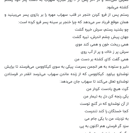
معرفی نمی‌كند و در آخر پس از 3 روز مبارزه سهراب به دست پدر خود رستم
كشته می‌شود.
رستم پس از فرو كردن خنجر در قلب سهراب مهره را بر بازوی پسر می‌بینید و
همان موقع فریاد سر می‌دهد كه چرا خنجر بر سینه پسر فرو كرده است:
چو بشنید رستم، سرش خیره گشت
جهان پیش چشم اندرش، تیره گشت
همی ریخت خون و همی كند موی
سرش پر ز خاك و پر از آب روی
همی گفت كای كشته بر دست من
دلیر و ستوده به هر انجمن بسرعت پیكی به سوی كیكاووس می‌فرستد تا برایش
نوشدارو بیاورد. كیكاووس كه از زنده ماندن سهراب می‌ترسد انقدر در فرستادن
نوشدارو تعلل می‌كند تا سهراب جان می‌دهد:
گرت هیچ یادست كردار من
یكی رنجه كن دل به تیمار من
از آن نوشدارو كه در گنج توست
كجا خستگان را كند تندرست
به نزدیك من با یكی جام می
سزد گر فرستی هم اكنون به پی