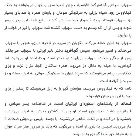
سهراب سپاهی فراهم كرد. افراسیاب چون شنید سهراب جوان می‌خواهد به جنگ
كیكاووس رود، سپاه بزرگی به سركردگی هومان و بارمان همراه با هدایای بسیار
نزد سهراب فرستاد و به 2 سردار خود سفارش كرد تا مانع شناسایی پدر و پسر
شوند و پس از آن كه رستم به دست سهراب كشته شد، سهراب را نیز در خواب از
پا درآورند.
سهراب به ایران حمله می‌كند. نگهبان دژ سپید در ناحیه مرزی، هجیر با سهراب
می‌جنگد و اسیر می‌شود. سپس
گردآفرید
دختر دلیر ایرانی با سهراب می‌جنگد.
پس از جنگی سخت، سهراب می‌فهمد او دختر است و دلباخته او می‌شود، اما
گردآفرید با حیله به داخل دژ می‌رود، همراه ساكنان آنجا، دژ را ترك و برای
كیكاووس پیام می‌فرستند كه سپاه توران به سركردگی ‌جوانی به ایران حمله و دژ
سپید را گرفته ‌است.
نامه كه به كیكاووس می‌رسد، هراسان گیو را به زابل می‌فرستد تا رستم را برای
نبرد با این یل جوان فرابخواند.
ضحاك
از پادشاهان اسطوره‌ای ایرانیان است. در شاهنامه پسر مرداس و
فرمانروای دشت نیزه وران است. او پس از كشتن پدرش به ایران می‌تازد و
جمشید را می‌كشد و بر تخت شاهی می‌نشیند. با بوسه ابلیس بر دوش ضحاك 2
مار می‌روید. ابلیس به یاری او آمده و می‌گوید كه باید در هر روز مغز سر 2 جوان
را به مارها خوراند تا گزندی به او نرسد.