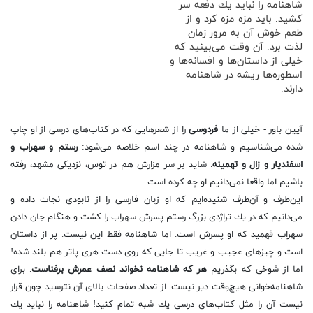
شاهنامه را نباید یك دفعه سر
كشید. باید مزه مزه كرد و از
طعم خوش آن به مرور زمان
لذت برد. آن وقت می‌بینید كه
خیلی از داستان‌ها و افسانه‌ها و
اسطوره‌ها ریشه در شاهنامه
دارند.
آیین باور - خیلی از ما
فردوسی
را از شعرهایی كه در كتاب‌های درسی از او چاپ
شده می‌شناسیم و شاهنامه در چند اسم خلاصه می‌شود:
رستم و سهراب و
اسفندیار و زال و تهمینه
. شاید بر سر مزارش هم در توس، نزدیكی مشهد، رفته
باشیم اما واقعا نمی‌دانیم او چه كرده است.
این‌طرف و آن‌طرف شنیده‌ایم كه او زبان فارسی را از نابودی نجات داده و
می‌دانیم كه در یك تراژدی بزرگ رستم پسرش سهراب را كشت و هنگام جان دادن
سهراب فهمید كه او پسرش است. اما شاهنامه فقط این نیست. پر از داستان
است و چیزهای عجیب و غریب تا جایی كه روی دست هری پاتر هم بلند شده!
اما از شوخی كه بگذریم
هر كه شاهنامه نخواند نصف عمرش برفناست
. برای
شاهنامه‌خوانی هیچ‌وقت دیر نیست. از تعداد صفحات بالای آن نترسید چون قرار
نیست آن را مثل كتاب‌های درسی یك شبه تمام كنید! شاهنامه را نباید یك