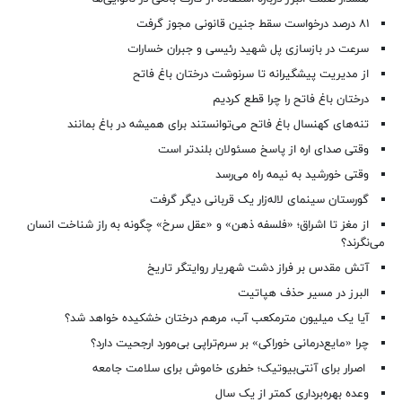
۸۱ درصد درخواست‌ سقط جنین قانونی مجوز گرفت
سرعت در بازسازی پل شهید رئیسی و جبران خسارات
از مدیریت پیشگیرانه تا سرنوشت درختان باغ فاتح
درختان باغ فاتح را چرا قطع کردیم
تنه‌های کهنسال باغ فاتح می‌توانستند برای همیشه در باغ بمانند
وقتی صدای اره از پاسخ مسئولان بلندتر است
وقتی خورشید به نیمه راه می‌رسد
گورستان سینمای لاله‌زار یک قربانی دیگر گرفت
از مغز تا اشراق؛ «فلسفه ذهن» و «عقل سرخ» چگونه به راز شناخت انسان
می‌نگرند؟
آتش مقدس بر فراز دشت شهریار روایتگر تاریخ
البرز در مسیر حذف هپاتیت
آیا یک میلیون مترمکعب آب، مرهم درختان خشکیده خواهد شد؟
چرا «مایع‌درمانی خوراکی» بر سرم‌تراپی بی‌مورد ارجحیت دارد؟
اصرار برای آنتی‌بیوتیک؛ خطری خاموش برای سلامت جامعه
وعده بهره‌برداری کمتر از یک سال