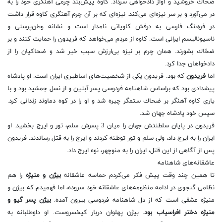
ضحاك خروشید و آواز دادخواهی سرداد. كاوه پیش‌بند چرمی آهنگری خود را به
در می‌آورد و بر سر نیزه‌ای می‌كند. نیزه‌ای كه بر آن چرم آهنگری كاوه قرار داشت
در فرهنگ فارسی به درفش كاویانی نامدار است و نشانه وطن‌پرستی و
ناسیونالیسم ایرانی است. كاوه از مردم می‌خواهد كه فریدون را حمایت كنند و بر
ضحّاك بشورند. همان چرم بر نیزه بی‌ارزش سبب خیر شد و ضحاكیان را از
دادخواهان جدا كرد.
اما
فریدون
كه بود. فریدون یكی از شخصیت‌های اساطیری ایران است. او پادشاه
پیشدادی بود كه براساس شاهنامه فردوسی پسر آبتین و از نسل جمشید بود و با
یاری كاوه آهنگر بر ضحاك ستمگر چیره شد و او را در كوه دماوند زندانی كرد.
سپس خود پادشاه جهان شد.
فریدون در پایان سلطنتش جهان را میان 3 پسرش سلم، تور و ایرج بخشید. او
ایران را به ایرج داد، ولی سلم و تور توطئه كردند و ایرج را به قتل رساندند. فریدون
پس از آگاهی از این قتل، ایران را به منوچهر، نوه ایرج داد.
عاشقانه‌های شاهنامه
تا همین ‌چند وقت پیش فكر می‌كردم حماسه‌ عاشقانه‌
بیژن و منیژه
را هم
نظامی گنجوی در ادامه‌ منظومه‌های عاشقانه‌ خود سروده، اما فهمیدم كه بیژن و
منیژه عشقی است كه از دل شاهنامه‌ فردوسی بیرون آمده.
بیژن پسر گیو و
منیژه دختر افراسیاب بود
. بیژن پهلوان دربار كیخسروست. او داوطلبانه به