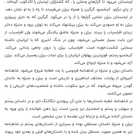
ارمنستان می‌رود تا گرازهای وحشی را ـ كه كشتزاران ارمنیان را لگدكوب كرده‌اند ـ
از پای درآورد. كیخسرو، گرگین را همراه بیژن می‌فرستد تا راه را به او نشان دهد.
در ارمنستان بیژن تمامی ‌گرازها را از پا در می‌آورد. گرگین كه به دلیل پیروزی
بیژن به او حسودی می‌كند به بیژن پیشنهاد می‌كند به توران برود و منیژه دختر
زیبای افراسیاب را ببیند. بیژن و منیژه عاشق یكدیگر می‌شوند ولی افراسیاب از
این بابت بسیار عصبانی می‌شود، چون در جنگ اخیری كه با ایرانیان داشته
بسختی شكست‌خورده است. افراسیاب بیژن را درون چاهی زندانی می‌كند.
كیخسرو رستم، قوی‌ترین پهلوان ایرانیان را برای نجات بیژن رهسپار می‌كند. بیژن
آزاد می‌شود و با منیژه ازدواج می‌كند.
داستان بیژن و منیژه در شاهنامه فردوسی با یك خطابه شروع می‌شود. شاهنامه
آمیزه‌ای از روایات مختلف اساطیری و تاریخی است و بیژن و منیژه به خاندان
گودرز مربوط می‌شوند كه در مرو سكونت داشته و شخصیت‌های تاریخی را به
تصویر می‌كشند.
در شاهنامه خطبه داستان‌ها با متن آن پیوندی تنگاتنگ دارد و در داستان رستم
و سهراب و رستم و اسفندیار نیز چنین است، زیرا ذهن خواننده را برای ورود به
داستان آماده می‌كند و ارتباط این مقدمه با متن مشخص است.
بیژن و منیژه داستان مستقلی بوده و بسیاری از داستان‌های رستم در شاهنامه
نیز به همین صورت مستقل بیان شده و با داستان‌های قبلی و بعدی خود پیوند