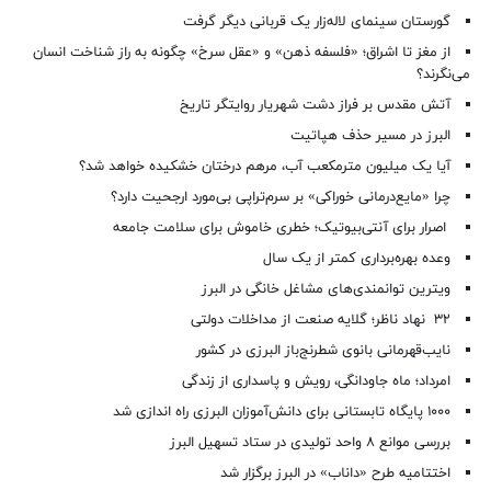
گورستان سینمای لاله‌زار یک قربانی دیگر گرفت
از مغز تا اشراق؛ «فلسفه ذهن» و «عقل سرخ» چگونه به راز شناخت انسان
می‌نگرند؟
آتش مقدس بر فراز دشت شهریار روایتگر تاریخ
البرز در مسیر حذف هپاتیت
آیا یک میلیون مترمکعب آب، مرهم درختان خشکیده خواهد شد؟
چرا «مایع‌درمانی خوراکی» بر سرم‌تراپی بی‌مورد ارجحیت دارد؟
اصرار برای آنتی‌بیوتیک؛ خطری خاموش برای سلامت جامعه
وعده بهره‌برداری کمتر از یک سال
ویترین توانمندی‌های مشاغل خانگی در البرز
۳۲ نهاد ناظر؛ گلایه صنعت از مداخلات دولتی
نایب‌قهرمانی بانوی شطرنج‌باز البرزی در کشور
امرداد؛ ماه جاودانگی، رویش و پاسداری از زندگی
۱۰۰۰ پایگاه تابستانی برای دانش‌آموزان البرزی راه اندازی شد
بررسی موانع ۸ واحد تولیدی در ستاد تسهیل البرز
اختتامیه طرح «داناب» در البرز برگزار شد