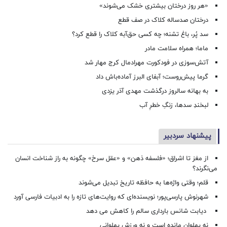
«هر روز درختان بیشتری خشک می‌شوند»
درختان صدساله کلاک در صف قطع
سد پُر، باغ تشنه؛ چه کسی حق‌آبه کلاک را قطع کرد؟
ماما؛ همراه سلامت مادر
آتش‌سوزی در فودکورت مهرادمال کرج مهار شد
گرما پیش‌روست؛ آبفای البرز آماده‌باش داد
به بهانه سالروز درگذشت مهدی آذر یزدی
لبخندِ سدها، زنگِ خطرِ آب
پیشنهاد سردبیر
از مغز تا اشراق؛ «فلسفه ذهن» و «عقل سرخ» چگونه به راز شناخت انسان
می‌نگرند؟
قلم؛ وقتی واژه‌ها به حافظه تاریخ تبدیل می‌شوند
شهرنوش پارسی‌پور؛ نویسنده‌ای که روایت‌های تازه را به ادبیات فارسی آورد
دیابت شانس بارداری سالم را کاهش می دهد
نه پهلوان مانده است و نه ورزش پهلوانی