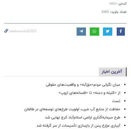
کدخبر:
1053
تعداد بازدید:
6969
aeinbavar.ir/@1053
آخرین اخبار
میان نگرانی مردم«حق‌آبه» و واقعیت‌های حقوقی
از «کلیله و دمنه» تا «افسانه‌های ازوپ»
تست
حفاظت از منابع آب شرب، اولویت طرح‌های توسعه‌ای در طالقان
طرح سرمایه‌گذاری اراضی اسلام‌آباد کرج نهایی شد
آبیاری مزارع پس از بازسازی تأسیسات از سر گرفته شد