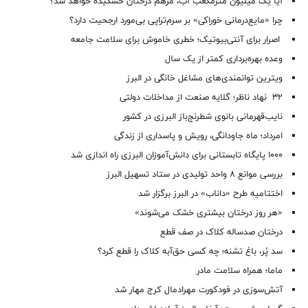
آیا یک میلیون مترمکعب آب، مرهم درختان خشکیده خواهد شد؟
چرا «مایع‌درمانی خوراکی» بر سرم‌تراپی بی‌مورد ارجحیت دارد؟
اصرار برای آنتی‌بیوتیک؛ خطری خاموش برای سلامت جامعه
وعده بهره‌برداری کمتر از یک سال
ویترین توانمندی‌های مشاغل خانگی در البرز
۳۲ نهاد ناظر؛ گلایه صنعت از مداخلات دولتی
نایب‌قهرمانی بانوی شطرنج‌باز البرزی در کشور
امرداد؛ ماه جاودانگی، رویش و پاسداری از زندگی
۱۰۰۰ پایگاه تابستانی برای دانش‌آموزان البرزی راه اندازی شد
بررسی موانع ۸ واحد تولیدی در ستاد تسهیل البرز
اختتامیه طرح «داناب» در البرز برگزار شد
«هر روز درختان بیشتری خشک می‌شوند»
درختان صدساله کلاک در صف قطع
سد پُر، باغ تشنه؛ چه کسی حق‌آبه کلاک را قطع کرد؟
ماما؛ همراه سلامت مادر
آتش‌سوزی در فودکورت مهرادمال کرج مهار شد