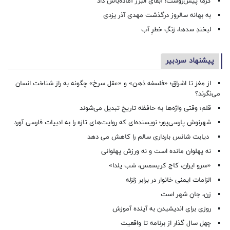
گرما پیش‌روست؛ آبفای البرز آماده‌باش داد
به بهانه سالروز درگذشت مهدی آذر یزدی
لبخندِ سدها، زنگِ خطرِ آب
پیشنهاد سردبیر
از مغز تا اشراق؛ «فلسفه ذهن» و «عقل سرخ» چگونه به راز شناخت انسان
می‌نگرند؟
قلم؛ وقتی واژه‌ها به حافظه تاریخ تبدیل می‌شوند
شهرنوش پارسی‌پور؛ نویسنده‌ای که روایت‌های تازه را به ادبیات فارسی آورد
دیابت شانس بارداری سالم را کاهش می دهد
نه پهلوان مانده است و نه ورزش پهلوانی
«سرو ایران، کاج کریسمس، شب یلدا»
الزامات ایمنی خانوار در برابر زلزله
زن، جانِ شهر است
روزی برای اندیشیدن به آینده آموزش
چهل سال گذار از برنامه تا واقعیت