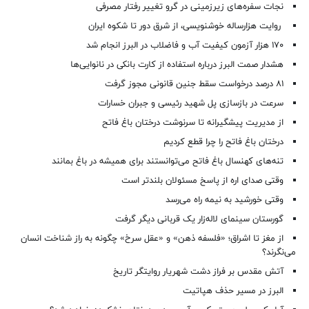
نجات سفره‌های زیرزمینی در گرو تغییر رفتار مصرفی
روایت هزارساله خوشنویسی، از شرق دور تا شکوه ایران
۱۷۰ هزار آزمون کیفیت آب و فاضلاب در البرز انجام شد
هشدار صمت البرز درباره استفاده از کارت بانکی در نانوایی‌ها
۸۱ درصد درخواست‌ سقط جنین قانونی مجوز گرفت
سرعت در بازسازی پل شهید رئیسی و جبران خسارات
از مدیریت پیشگیرانه تا سرنوشت درختان باغ فاتح
درختان باغ فاتح را چرا قطع کردیم
تنه‌های کهنسال باغ فاتح می‌توانستند برای همیشه در باغ بمانند
وقتی صدای اره از پاسخ مسئولان بلندتر است
وقتی خورشید به نیمه راه می‌رسد
گورستان سینمای لاله‌زار یک قربانی دیگر گرفت
از مغز تا اشراق؛ «فلسفه ذهن» و «عقل سرخ» چگونه به راز شناخت انسان
می‌نگرند؟
آتش مقدس بر فراز دشت شهریار روایتگر تاریخ
البرز در مسیر حذف هپاتیت