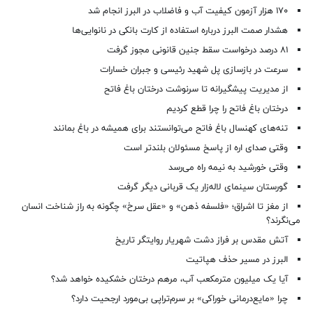
۱۷۰ هزار آزمون کیفیت آب و فاضلاب در البرز انجام شد
هشدار صمت البرز درباره استفاده از کارت بانکی در نانوایی‌ها
۸۱ درصد درخواست‌ سقط جنین قانونی مجوز گرفت
سرعت در بازسازی پل شهید رئیسی و جبران خسارات
از مدیریت پیشگیرانه تا سرنوشت درختان باغ فاتح
درختان باغ فاتح را چرا قطع کردیم
تنه‌های کهنسال باغ فاتح می‌توانستند برای همیشه در باغ بمانند
وقتی صدای اره از پاسخ مسئولان بلندتر است
وقتی خورشید به نیمه راه می‌رسد
گورستان سینمای لاله‌زار یک قربانی دیگر گرفت
از مغز تا اشراق؛ «فلسفه ذهن» و «عقل سرخ» چگونه به راز شناخت انسان
می‌نگرند؟
آتش مقدس بر فراز دشت شهریار روایتگر تاریخ
البرز در مسیر حذف هپاتیت
آیا یک میلیون مترمکعب آب، مرهم درختان خشکیده خواهد شد؟
چرا «مایع‌درمانی خوراکی» بر سرم‌تراپی بی‌مورد ارجحیت دارد؟