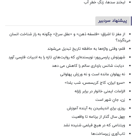
لبخندِ سدها، زنگِ خطرِ آب
پیشنهاد سردبیر
از مغز تا اشراق؛ «فلسفه ذهن» و «عقل سرخ» چگونه به راز شناخت انسان
می‌نگرند؟
قلم؛ وقتی واژه‌ها به حافظه تاریخ تبدیل می‌شوند
شهرنوش پارسی‌پور؛ نویسنده‌ای که روایت‌های تازه را به ادبیات فارسی آورد
دیابت شانس بارداری سالم را کاهش می دهد
نه پهلوان مانده است و نه ورزش پهلوانی
«سرو ایران، کاج کریسمس، شب یلدا»
الزامات ایمنی خانوار در برابر زلزله
زن، جانِ شهر است
روزی برای اندیشیدن به آینده آموزش
چهل سال گذار از برنامه تا واقعیت
ویتنامی که در هیچ فیلمی شنیده نشد
تاب‌آوری زیرساخت‌ها