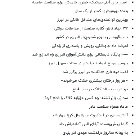
اصرار برای آنتی‌بیوتیک؛ خطری خاموش برای سلامت جامعه
وعده بهره‌برداری کمتر از یک سال
ویترین توانمندی‌های مشاغل خانگی در البرز
۳۲ نهاد ناظر؛ گلایه صنعت از مداخلات دولتی
نایب‌قهرمانی بانوی شطرنج‌باز البرزی در کشور
امرداد؛ ماه جاودانگی، رویش و پاسداری از زندگی
۱۰۰۰ پایگاه تابستانی برای دانش‌آموزان البرزی راه اندازی شد
بررسی موانع ۸ واحد تولیدی در ستاد تسهیل البرز
اختتامیه طرح «داناب» در البرز برگزار شد
«هر روز درختان بیشتری خشک می‌شوند»
درختان صدساله کلاک در صف قطع
سد پُر، باغ تشنه؛ چه کسی حق‌آبه کلاک را قطع کرد؟
ماما؛ همراه سلامت مادر
آتش‌سوزی در فودکورت مهرادمال کرج مهار شد
گرما پیش‌روست؛ آبفای البرز آماده‌باش داد
به بهانه سالروز درگذشت مهدی آذر یزدی