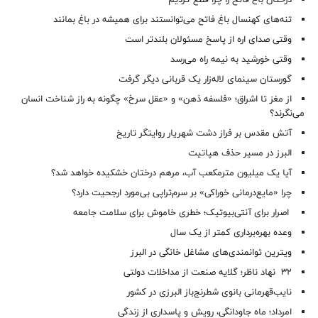
درختان باغ فاتح را چرا قطع کردیم
تنه‌های کهنسال باغ فاتح می‌توانستند برای همیشه در باغ بمانند
وقتی صدای اره از پاسخ مسئولان بلندتر است
وقتی خورشید به نیمه راه می‌رسد
گورستان سینمای لاله‌زار یک قربانی دیگر گرفت
از مغز تا اشراق؛ «فلسفه ذهن» و «عقل سرخ» چگونه به راز شناخت انسان
می‌نگرند؟
آتش مقدس بر فراز دشت شهریار روایتگر تاریخ
البرز در مسیر حذف هپاتیت
آیا یک میلیون مترمکعب آب، مرهم درختان خشکیده خواهد شد؟
چرا «مایع‌درمانی خوراکی» بر سرم‌تراپی بی‌مورد ارجحیت دارد؟
اصرار برای آنتی‌بیوتیک؛ خطری خاموش برای سلامت جامعه
وعده بهره‌برداری کمتر از یک سال
ویترین توانمندی‌های مشاغل خانگی در البرز
۳۲ نهاد ناظر؛ گلایه صنعت از مداخلات دولتی
نایب‌قهرمانی بانوی شطرنج‌باز البرزی در کشور
امرداد؛ ماه جاودانگی، رویش و پاسداری از زندگی