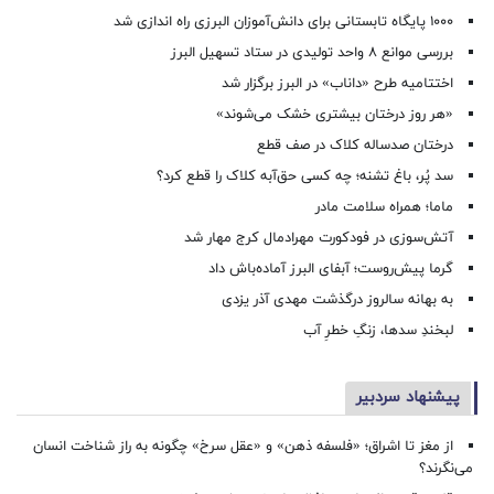
۱۰۰۰ پایگاه تابستانی برای دانش‌آموزان البرزی راه اندازی شد
بررسی موانع ۸ واحد تولیدی در ستاد تسهیل البرز
اختتامیه طرح «داناب» در البرز برگزار شد
«هر روز درختان بیشتری خشک می‌شوند»
درختان صدساله کلاک در صف قطع
سد پُر، باغ تشنه؛ چه کسی حق‌آبه کلاک را قطع کرد؟
ماما؛ همراه سلامت مادر
آتش‌سوزی در فودکورت مهرادمال کرج مهار شد
گرما پیش‌روست؛ آبفای البرز آماده‌باش داد
به بهانه سالروز درگذشت مهدی آذر یزدی
لبخندِ سدها، زنگِ خطرِ آب
پیشنهاد سردبیر
از مغز تا اشراق؛ «فلسفه ذهن» و «عقل سرخ» چگونه به راز شناخت انسان
می‌نگرند؟