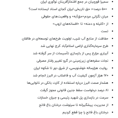
سمیرا قورچیان در جمع افتخارآفرینان نوآوری ایران
«۵۰ درصد»؛ حق تاریخی ایران کجای اسناد ایستاده است؟
میان نگرانی مردم«حق‌آبه» و واقعیت‌های حقوقی
از «کلیله و دمنه» تا «افسانه‌های ازوپ»
تست
حفاظت از منابع آب شرب، اولویت طرح‌های توسعه‌ای در طالقان
طرح سرمایه‌گذاری اراضی اسلام‌آباد کرج نهایی شد
آبیاری مزارع پس از بازسازی تأسیسات از سر گرفته شد
نجات سفره‌های زیرزمینی در گرو تغییر رفتار مصرفی
روایت هزارساله خوشنویسی، از شرق دور تا شکوه ایران
۱۷۰ هزار آزمون کیفیت آب و فاضلاب در البرز انجام شد
هشدار صمت البرز درباره استفاده از کارت بانکی در نانوایی‌ها
۸۱ درصد درخواست‌ سقط جنین قانونی مجوز گرفت
سرعت در بازسازی پل شهید رئیسی و جبران خسارات
از مدیریت پیشگیرانه تا سرنوشت درختان باغ فاتح
درختان باغ فاتح را چرا قطع کردیم