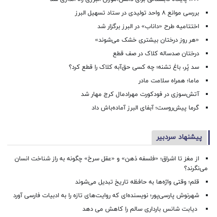
بررسی موانع ۸ واحد تولیدی در ستاد تسهیل البرز
اختتامیه طرح «داناب» در البرز برگزار شد
«هر روز درختان بیشتری خشک می‌شوند»
درختان صدساله کلاک در صف قطع
سد پُر، باغ تشنه؛ چه کسی حق‌آبه کلاک را قطع کرد؟
ماما؛ همراه سلامت مادر
آتش‌سوزی در فودکورت مهرادمال کرج مهار شد
گرما پیش‌روست؛ آبفای البرز آماده‌باش داد
پیشنهاد سردبیر
از مغز تا اشراق؛ «فلسفه ذهن» و «عقل سرخ» چگونه به راز شناخت انسان
می‌نگرند؟
قلم؛ وقتی واژه‌ها به حافظه تاریخ تبدیل می‌شوند
شهرنوش پارسی‌پور؛ نویسنده‌ای که روایت‌های تازه را به ادبیات فارسی آورد
دیابت شانس بارداری سالم را کاهش می دهد