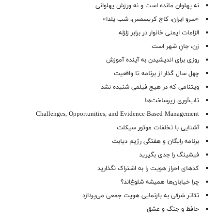
نه پهلوان مانده است و نه ورزش پهلوانی
«سرو ایران، کاج کریسمس، شب یلدا»
الزامات ایمنی خانوار در برابر زلزله
زن، جانِ شهر است
روزی برای اندیشیدن به آینده آموزش
چهل سال گذار از برنامه تا واقعیت
ویتنامی که در هیچ فیلمی شنیده نشد
تاب‌آوری زیرساخت‌ها
Challenges, Opportunities, and Evidence-Based Management
آشنایی با تخلفات موتور سیکلت
برنامه رایگان و هفتگی رژیم دیابت
فیشینگ را جدی بگیرید
کدهای احراز هویت را به اشتراک نگذارید
چرا خیابان‌ها همیشه شلوغ‌اند؟
تئاتر شرقی به بازنمایی هویت جمعی می‌پردازد
حافظ و جنگ و عشق