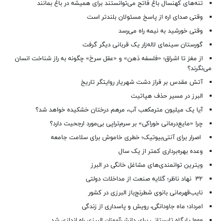
تنه‌های کهنسال باغ فاتح می‌توانستند برای همیشه در باغ بمانند
وقتی صدای اره از پاسخ مسئولان بلندتر است
وقتی خورشید به نیمه راه می‌رسد
گورستان سینمای لاله‌زار یک قربانی دیگر گرفت
از مغز تا اشراق؛ «فلسفه ذهن» و «عقل سرخ» چگونه به راز شناخت انسان
می‌نگرند؟
آتش مقدس بر فراز دشت شهریار روایتگر تاریخ
البرز در مسیر حذف هپاتیت
آیا یک میلیون مترمکعب آب، مرهم درختان خشکیده خواهد شد؟
چرا «مایع‌درمانی خوراکی» بر سرم‌تراپی بی‌مورد ارجحیت دارد؟
اصرار برای آنتی‌بیوتیک؛ خطری خاموش برای سلامت جامعه
وعده بهره‌برداری کمتر از یک سال
ویترین توانمندی‌های مشاغل خانگی در البرز
۳۲ نهاد ناظر؛ گلایه صنعت از مداخلات دولتی
نایب‌قهرمانی بانوی شطرنج‌باز البرزی در کشور
امرداد؛ ماه جاودانگی، رویش و پاسداری از زندگی
۱۰۰۰ پایگاه تابستانی برای دانش‌آموزان البرزی راه اندازی شد