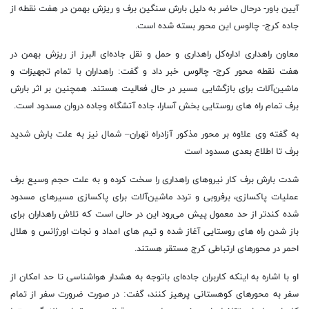
آیین باور- درحال حاضر به دلیل بارش سنگین برف و ریزش بهمن در هفت نقطه از
جاده کرج- چالوس این محور بسته شده است.
معاون راهداری اداره‌کل راهداری و حمل و نقل جاده‌ای البرز از ریزش بهمن در
هفت نقطه محور کرج- چالوس خبر داد و گفت: راهداران با تمام تجهیزات و
ماشین‌آلات برای بازگشایی مسیر در حال فعالیت هستند. همچنین بر اثر بارش
برف تمام راه های روستایی بخش آسارا، جاده آتشگاه وجاده دروان مسدود است.
به گفته وی علاوه بر محور مذکور آزادراه تهران– شمال نیز به علت بارش شدید
برف تا اطلاع بعدی مسدود است
شدت بارش برف کار نیروهای راهداری را سخت کرده و به علت حجم وسیع برف
عملیات پاکسازی، برفروبی و تردد ماشین‌آلات برای پاکسازی مسیرهای مسدود
شده کندتر از حد معمول پیش می‌رود این در حالی است که تلاش راهداران برای
باز شدن راه های روستایی آغاز شده و تیم های امداد و نجات اورژانس و هلال
احمر در محورهای ارتباطی کرج مستقر هستند.
او با اشاره به اینکه کاربران جاده‌ای باتوجه به هشدار هواشناسی تا حد امکان از
سفر به محورهای کوهستانی پرهیز کنند، گفت: در صورت ضرورت سفر از تمام