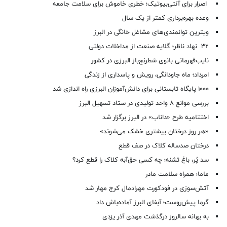
اصرار برای آنتی‌بیوتیک؛ خطری خاموش برای سلامت جامعه
وعده بهره‌برداری کمتر از یک سال
ویترین توانمندی‌های مشاغل خانگی در البرز
۳۲ نهاد ناظر؛ گلایه صنعت از مداخلات دولتی
نایب‌قهرمانی بانوی شطرنج‌باز البرزی در کشور
امرداد؛ ماه جاودانگی، رویش و پاسداری از زندگی
۱۰۰۰ پایگاه تابستانی برای دانش‌آموزان البرزی راه اندازی شد
بررسی موانع ۸ واحد تولیدی در ستاد تسهیل البرز
اختتامیه طرح «داناب» در البرز برگزار شد
«هر روز درختان بیشتری خشک می‌شوند»
درختان صدساله کلاک در صف قطع
سد پُر، باغ تشنه؛ چه کسی حق‌آبه کلاک را قطع کرد؟
ماما؛ همراه سلامت مادر
آتش‌سوزی در فودکورت مهرادمال کرج مهار شد
گرما پیش‌روست؛ آبفای البرز آماده‌باش داد
به بهانه سالروز درگذشت مهدی آذر یزدی