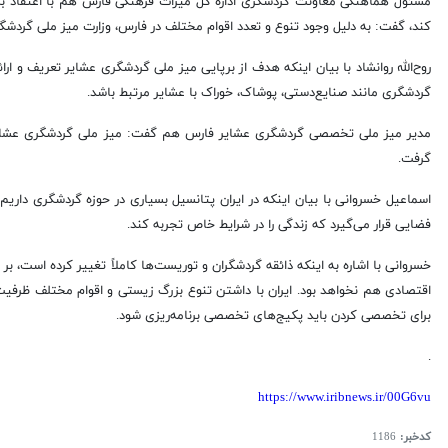
مسئول هماهنگی معاونت گردشگری اداره کل میراث فرهنگی فارس هم با اعتقاد به 
کند، گفت: به دلیل وجود تنوع و تعدد اقوام مختلف در فارس، وزارت میز ملی گردشگری
روح‌الله روانشاد با بیان اینکه هدف از برپایی میز ملی گردشگری عشایر تعریف و ا
گردشگری مانند صنایع‌دستی، پوشاک، خوراک با عشایر مرتبط باشد.
مدیر میز ملی تخصصی گردشگری عشایر فارس هم گفت: میز ملی گردشگری عشایری ا
گرفت.
اسماعیل خسروانی با بیان اینکه در ایران پتانسیل بسیاری در حوزه گردشگری داریم
فضایی قرار می‌گیرد که زندگی را در شرایط خاص تجربه کند.
خسروانی با اشاره به اینکه ذائقه گردشگران و توریست‌ها کاملاً تغییر کرده اس
اقتصادی هم نخواهد بود. ایران با داشتن تنوع بزرگ زیستی و اقوام مختلف ظرفیت خو
برای تخصصی کردن باید پکیج‌های تخصصی برنامه‌ریزی شود.
.
https://www.iribnews.ir/00G6vu
کدخبر:
1186