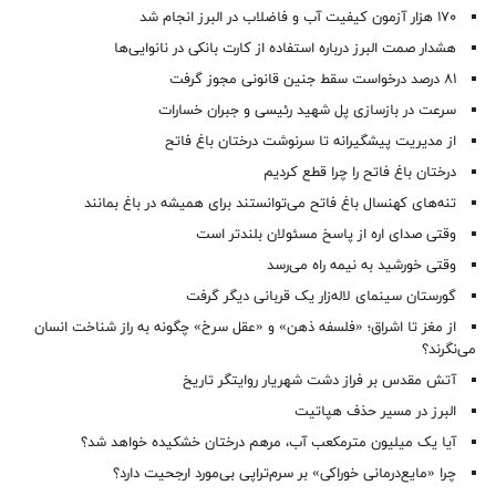
۱۷۰ هزار آزمون کیفیت آب و فاضلاب در البرز انجام شد
هشدار صمت البرز درباره استفاده از کارت بانکی در نانوایی‌ها
۸۱ درصد درخواست‌ سقط جنین قانونی مجوز گرفت
سرعت در بازسازی پل شهید رئیسی و جبران خسارات
از مدیریت پیشگیرانه تا سرنوشت درختان باغ فاتح
درختان باغ فاتح را چرا قطع کردیم
تنه‌های کهنسال باغ فاتح می‌توانستند برای همیشه در باغ بمانند
وقتی صدای اره از پاسخ مسئولان بلندتر است
وقتی خورشید به نیمه راه می‌رسد
گورستان سینمای لاله‌زار یک قربانی دیگر گرفت
از مغز تا اشراق؛ «فلسفه ذهن» و «عقل سرخ» چگونه به راز شناخت انسان
می‌نگرند؟
آتش مقدس بر فراز دشت شهریار روایتگر تاریخ
البرز در مسیر حذف هپاتیت
آیا یک میلیون مترمکعب آب، مرهم درختان خشکیده خواهد شد؟
چرا «مایع‌درمانی خوراکی» بر سرم‌تراپی بی‌مورد ارجحیت دارد؟