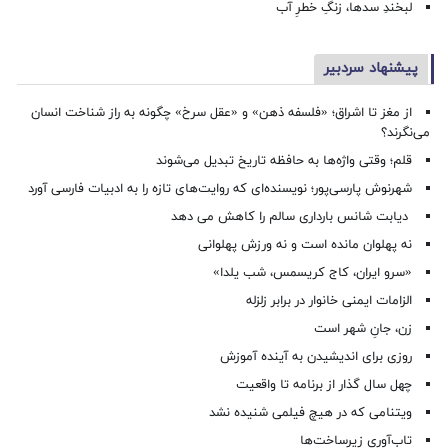
لبخندِ سدها، زنگِ خطرِ آب
پیشنهاد سردبیر
از مغز تا اشراق؛ «فلسفه ذهن» و «عقل سرخ» چگونه به راز شناخت انسان
می‌نگرند؟
قلم؛ وقتی واژه‌ها به حافظه تاریخ تبدیل می‌شوند
شهرنوش پارسی‌پور؛ نویسنده‌ای که روایت‌های تازه را به ادبیات فارسی آورد
دیابت شانس بارداری سالم را کاهش می دهد
نه پهلوان مانده است و نه ورزش پهلوانی
«سرو ایران، کاج کریسمس، شب یلدا»
الزامات ایمنی خانوار در برابر زلزله
زن، جانِ شهر است
روزی برای اندیشیدن به آینده آموزش
چهل سال گذار از برنامه تا واقعیت
ویتنامی که در هیچ فیلمی شنیده نشد
تاب‌آوری زیرساخت‌ها