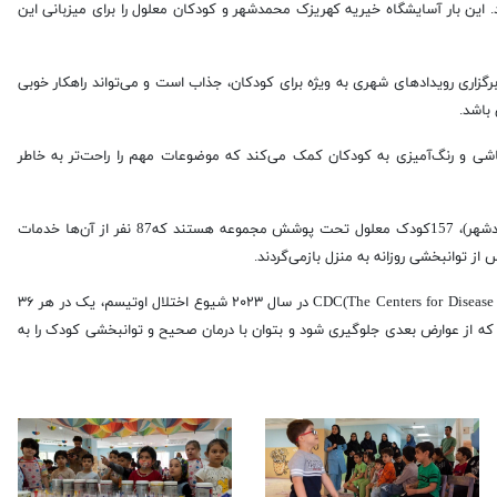
.
این بار آسایشگاه خیریه کهریزک محمدشهر و کودکان معلول را برای میزبانی این
زاری رویدادهای شهری به ویژه برای کودکان، جذاب است و می‌تواند راهکار خوبی
باشد.
قاشی و رنگ‌آمیزی به کودکان کمک می‌کند که موضوعات مهم را راحت‌تر به خاطر
بد نیست بدانید به گفته دکتر وجدانی مدیر آسایشگاه خیریه کهریزک البرز (محمدشهر)، 157کودک معلول تحت پوشش مجموعه هستند که87 نفر از آن‌ها خدمات
از توانبخشی روزانه به منزل بازمی‌گردند.
او در خصوص بیماری اوتیسم توضیح داد: بر اساس آمار CDC(The Centers for Disease Control and Prevention) در سال ۲۰۲۳ شیوع اختلال اوتیسم، یک در هر ۳۶
که از عوارض بعدی جلوگیری شود و بتوان با درمان صحیح و توانبخشی کودک را به