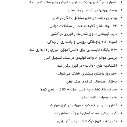
اصرار برای آنتی‌بیوتیک؛ خطری خاموش برای سلامت جامعه
وعده بهره‌برداری کمتر از یک سال
ویترین توانمندی‌های مشاغل خانگی در البرز
۳۲ نهاد ناظر؛ گلایه صنعت از مداخلات دولتی
نایب‌قهرمانی بانوی شطرنج‌باز البرزی در کشور
امرداد؛ ماه جاودانگی، رویش و پاسداری از زندگی
۱۰۰۰ پایگاه تابستانی برای دانش‌آموزان البرزی راه اندازی شد
بررسی موانع ۸ واحد تولیدی در ستاد تسهیل البرز
اختتامیه طرح «داناب» در البرز برگزار شد
«هر روز درختان بیشتری خشک می‌شوند»
درختان صدساله کلاک در صف قطع
سد پُر، باغ تشنه؛ چه کسی حق‌آبه کلاک را قطع کرد؟
ماما؛ همراه سلامت مادر
آتش‌سوزی در فودکورت مهرادمال کرج مهار شد
گرما پیش‌روست؛ آبفای البرز آماده‌باش داد
به بهانه سالروز درگذشت مهدی آذر یزدی