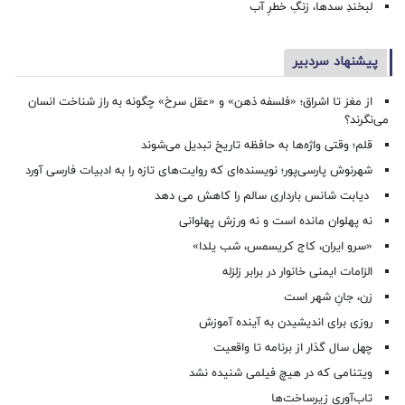
لبخندِ سدها، زنگِ خطرِ آب
پیشنهاد سردبیر
از مغز تا اشراق؛ «فلسفه ذهن» و «عقل سرخ» چگونه به راز شناخت انسان
می‌نگرند؟
قلم؛ وقتی واژه‌ها به حافظه تاریخ تبدیل می‌شوند
شهرنوش پارسی‌پور؛ نویسنده‌ای که روایت‌های تازه را به ادبیات فارسی آورد
دیابت شانس بارداری سالم را کاهش می دهد
نه پهلوان مانده است و نه ورزش پهلوانی
«سرو ایران، کاج کریسمس، شب یلدا»
الزامات ایمنی خانوار در برابر زلزله
زن، جانِ شهر است
روزی برای اندیشیدن به آینده آموزش
چهل سال گذار از برنامه تا واقعیت
ویتنامی که در هیچ فیلمی شنیده نشد
تاب‌آوری زیرساخت‌ها