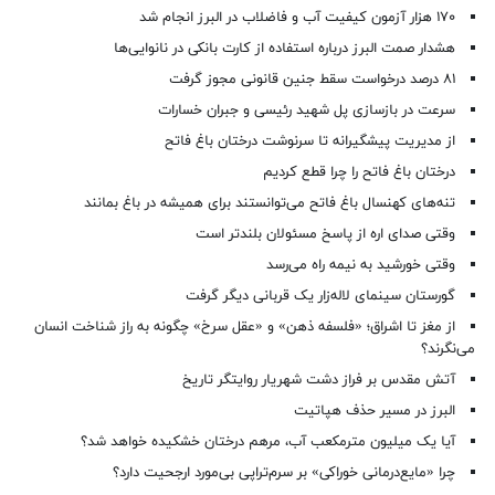
۱۷۰ هزار آزمون کیفیت آب و فاضلاب در البرز انجام شد
هشدار صمت البرز درباره استفاده از کارت بانکی در نانوایی‌ها
۸۱ درصد درخواست‌ سقط جنین قانونی مجوز گرفت
سرعت در بازسازی پل شهید رئیسی و جبران خسارات
از مدیریت پیشگیرانه تا سرنوشت درختان باغ فاتح
درختان باغ فاتح را چرا قطع کردیم
تنه‌های کهنسال باغ فاتح می‌توانستند برای همیشه در باغ بمانند
وقتی صدای اره از پاسخ مسئولان بلندتر است
وقتی خورشید به نیمه راه می‌رسد
گورستان سینمای لاله‌زار یک قربانی دیگر گرفت
از مغز تا اشراق؛ «فلسفه ذهن» و «عقل سرخ» چگونه به راز شناخت انسان
می‌نگرند؟
آتش مقدس بر فراز دشت شهریار روایتگر تاریخ
البرز در مسیر حذف هپاتیت
آیا یک میلیون مترمکعب آب، مرهم درختان خشکیده خواهد شد؟
چرا «مایع‌درمانی خوراکی» بر سرم‌تراپی بی‌مورد ارجحیت دارد؟