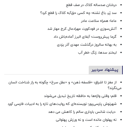
درختان صدساله کلاک در صف قطع
سد پُر، باغ تشنه؛ چه کسی حق‌آبه کلاک را قطع کرد؟
ماما؛ همراه سلامت مادر
آتش‌سوزی در فودکورت مهرادمال کرج مهار شد
گرما پیش‌روست؛ آبفای البرز آماده‌باش داد
به بهانه سالروز درگذشت مهدی آذر یزدی
لبخندِ سدها، زنگِ خطرِ آب
پیشنهاد سردبیر
از مغز تا اشراق؛ «فلسفه ذهن» و «عقل سرخ» چگونه به راز شناخت انسان
می‌نگرند؟
قلم؛ وقتی واژه‌ها به حافظه تاریخ تبدیل می‌شوند
شهرنوش پارسی‌پور؛ نویسنده‌ای که روایت‌های تازه را به ادبیات فارسی آورد
دیابت شانس بارداری سالم را کاهش می دهد
نه پهلوان مانده است و نه ورزش پهلوانی