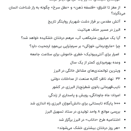
از مغز تا اشراق؛ «فلسفه ذهن» و «عقل سرخ» چگونه به راز شناخت انسان
می‌نگرند؟
آتش مقدس بر فراز دشت شهریار روایتگر تاریخ
البرز در مسیر حذف هپاتیت
آیا یک میلیون مترمکعب آب، مرهم درختان خشکیده خواهد شد؟
چرا «مایع‌درمانی خوراکی» بر سرم‌تراپی بی‌مورد ارجحیت دارد؟
اصرار برای آنتی‌بیوتیک؛ خطری خاموش برای سلامت جامعه
وعده بهره‌برداری کمتر از یک سال
ویترین توانمندی‌های مشاغل خانگی در البرز
۳۲ نهاد ناظر؛ گلایه صنعت از مداخلات دولتی
نایب‌قهرمانی بانوی شطرنج‌باز البرزی در کشور
امرداد؛ ماه جاودانگی، رویش و پاسداری از زندگی
۱۰۰۰ پایگاه تابستانی برای دانش‌آموزان البرزی راه اندازی شد
بررسی موانع ۸ واحد تولیدی در ستاد تسهیل البرز
اختتامیه طرح «داناب» در البرز برگزار شد
«هر روز درختان بیشتری خشک می‌شوند»