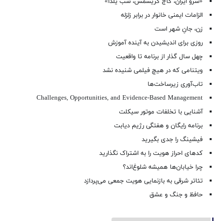
«سرو ایران، کاج کریسمس، شب یلدا»
الزامات ایمنی خانوار در برابر زلزله
زن، جانِ شهر است
روزی برای اندیشیدن به آینده آموزش
چهل سال گذار از برنامه تا واقعیت
ویتنامی که در هیچ فیلمی شنیده نشد
تاب‌آوری زیرساخت‌ها
Challenges, Opportunities, and Evidence-Based Management
آشنایی با تخلفات موتور سیکلت
برنامه رایگان و هفتگی رژیم دیابت
فیشینگ را جدی بگیرید
کدهای احراز هویت را به اشتراک نگذارید
چرا خیابان‌ها همیشه شلوغ‌اند؟
تئاتر شرقی به بازنمایی هویت جمعی می‌پردازد
حافظ و جنگ و عشق