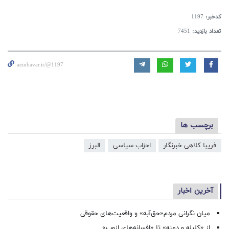
کدخبر:
1197
تعداد بازدید:
7451
aeinbavar.ir/@1197
برچسب ها
فریبا کلاهی خبرنگار
احزاب سیاسی
البرز
آخرین اخبار
میان نگرانی مردم«حق‌آبه» و واقعیت‌های حقوقی
از «کلیله و دمنه» تا «افسانه‌های ازوپ»