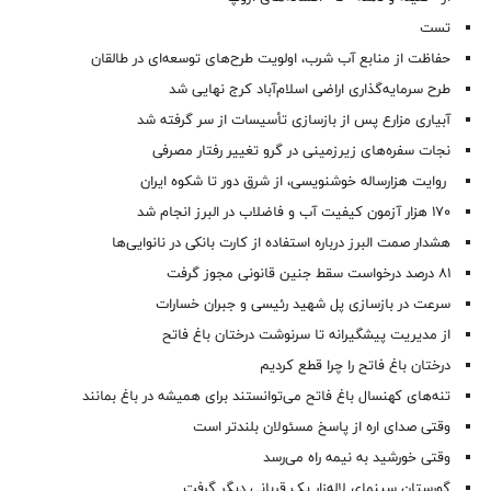
تست
حفاظت از منابع آب شرب، اولویت طرح‌های توسعه‌ای در طالقان
طرح سرمایه‌گذاری اراضی اسلام‌آباد کرج نهایی شد
آبیاری مزارع پس از بازسازی تأسیسات از سر گرفته شد
نجات سفره‌های زیرزمینی در گرو تغییر رفتار مصرفی
روایت هزارساله خوشنویسی، از شرق دور تا شکوه ایران
۱۷۰ هزار آزمون کیفیت آب و فاضلاب در البرز انجام شد
هشدار صمت البرز درباره استفاده از کارت بانکی در نانوایی‌ها
۸۱ درصد درخواست‌ سقط جنین قانونی مجوز گرفت
سرعت در بازسازی پل شهید رئیسی و جبران خسارات
از مدیریت پیشگیرانه تا سرنوشت درختان باغ فاتح
درختان باغ فاتح را چرا قطع کردیم
تنه‌های کهنسال باغ فاتح می‌توانستند برای همیشه در باغ بمانند
وقتی صدای اره از پاسخ مسئولان بلندتر است
وقتی خورشید به نیمه راه می‌رسد
گورستان سینمای لاله‌زار یک قربانی دیگر گرفت