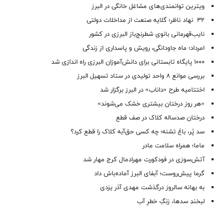
ویترین توانمندی‌های مشاغل خانگی در البرز
۳۲ نهاد ناظر؛ گلایه صنعت از مداخلات دولتی
نایب‌قهرمانی بانوی شطرنج‌باز البرزی در کشور
امرداد؛ ماه جاودانگی، رویش و پاسداری از زندگی
۱۰۰۰ پایگاه تابستانی برای دانش‌آموزان البرزی راه اندازی شد
بررسی موانع ۸ واحد تولیدی در ستاد تسهیل البرز
اختتامیه طرح «داناب» در البرز برگزار شد
«هر روز درختان بیشتری خشک می‌شوند»
درختان صدساله کلاک در صف قطع
سد پُر، باغ تشنه؛ چه کسی حق‌آبه کلاک را قطع کرد؟
ماما؛ همراه سلامت مادر
آتش‌سوزی در فودکورت مهرادمال کرج مهار شد
گرما پیش‌روست؛ آبفای البرز آماده‌باش داد
به بهانه سالروز درگذشت مهدی آذر یزدی
لبخندِ سدها، زنگِ خطرِ آب