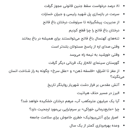
۸۱ درصد درخواست‌ سقط جنین قانونی مجوز گرفت
سرعت در بازسازی پل شهید رئیسی و جبران خسارات
از مدیریت پیشگیرانه تا سرنوشت درختان باغ فاتح
درختان باغ فاتح را چرا قطع کردیم
تنه‌های کهنسال باغ فاتح می‌توانستند برای همیشه در باغ بمانند
وقتی صدای اره از پاسخ مسئولان بلندتر است
وقتی خورشید به نیمه راه می‌رسد
گورستان سینمای لاله‌زار یک قربانی دیگر گرفت
از مغز تا اشراق؛ «فلسفه ذهن» و «عقل سرخ» چگونه به راز شناخت انسان
می‌نگرند؟
آتش مقدس بر فراز دشت شهریار روایتگر تاریخ
البرز در مسیر حذف هپاتیت
آیا یک میلیون مترمکعب آب، مرهم درختان خشکیده خواهد شد؟
چرا «مایع‌درمانی خوراکی» بر سرم‌تراپی بی‌مورد ارجحیت دارد؟
اصرار برای آنتی‌بیوتیک؛ خطری خاموش برای سلامت جامعه
وعده بهره‌برداری کمتر از یک سال