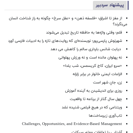
پیشنهاد سردبیر
از مغز تا اشراق؛ «فلسفه ذهن» و «عقل سرخ» چگونه به راز شناخت انسان
می‌نگرند؟
قلم؛ وقتی واژه‌ها به حافظه تاریخ تبدیل می‌شوند
شهرنوش پارسی‌پور؛ نویسنده‌ای که روایت‌های تازه را به ادبیات فارسی آورد
دیابت شانس بارداری سالم را کاهش می دهد
نه پهلوان مانده است و نه ورزش پهلوانی
«سرو ایران، کاج کریسمس، شب یلدا»
الزامات ایمنی خانوار در برابر زلزله
زن، جانِ شهر است
روزی برای اندیشیدن به آینده آموزش
چهل سال گذار از برنامه تا واقعیت
ویتنامی که در هیچ فیلمی شنیده نشد
تاب‌آوری زیرساخت‌ها
Challenges, Opportunities, and Evidence-Based Management
آشنایی با تخلفات موتور سیکلت