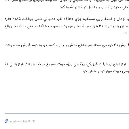
مديركل صنعت، معدن و تجارت استان البرز اضافه كرد: از دیگر اقدامات اداره کل صمت می توان به احياي ۱۰ واحد تمليكي و احيای ۱۵۴ واحد توليدي از ابتداي سال ۱۴۰۱
وی گفت: بهره برداري ۳۵۶ طرح نيمه تمام با سرمايه گذاري بالغ بر ۲۸ هزار ميليارد تومان و اشتغالزايي مستقيم براي ۲۶۵۰۰ نفر، عملياتي شدن پرداخت ۲۰۸۵ فقره
تسهيلات به مبلغ بالغ بر ۳۲ هزار ميليارد تومان، پايش و شناسايي ۲۲ لكه صنعتي استان با بيش از ۳۰ هزار نفر اشتغال موجود و تصويب ۸ لكه صنعتي با اشتغال بالغ
انصاری همچنین آماری هم از وضعیت واحد های دانش بنیان استان داد و گفت: افزايش ۴۰ درصدي تعداد مجوزهاي دانش بنيان و كسب رتبه دوم فروش محصولات
وی ادامه داد: پايش ۲۵۱۰ جواز تاسيس ايجادي و توسعه اي صادره و شناسايي ۸۶۰ طرح داراي پيشرفت فيزيكي، پيگيري ويژه جهت تسريع در تكميل ۴۱۰ طرح بالاي ۶۰
aeinbavar.ir/@1531