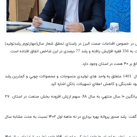
رشی در خصوص اقدامات صمت البرز در راستاي تحقق شعار سال(مهارتورم_رشدتولید)
 دارد.
انصاری گفت: بيشترين درصد رشد توليد در حوزه صنعت در سال 1402 نسبت به سال 1401 متعلق به واحد های تولیدی منسوجات و محصولات چوبي و كمترين رشد
مبود نقدینگی و كاهش اعطاي تسهيلات بانكي اشاره کرد.
وی ادامه داد: با توجه به آمار شاخص های اقتصادي مربوط به مركز آمار ايران و ميانگين ۱۰ سال منتهي به سال ۹۸، سهم ارزش افزوده بخش صنعت در استان ۲۷
انصاری با اشاره به اینکه سهم اشتغال بخش صنعت و معدن در استان ۴۳% است گفت: رشد صدور پروانه بهره برداري در نه ماهه اول ۱۴۰۲ نسبت به مدت مشابه سال