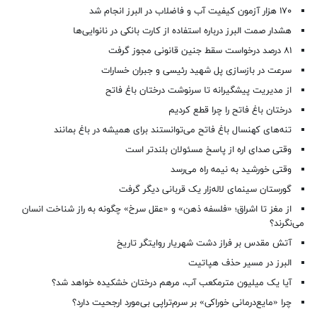
۱۷۰ هزار آزمون کیفیت آب و فاضلاب در البرز انجام شد
هشدار صمت البرز درباره استفاده از کارت بانکی در نانوایی‌ها
۸۱ درصد درخواست‌ سقط جنین قانونی مجوز گرفت
سرعت در بازسازی پل شهید رئیسی و جبران خسارات
از مدیریت پیشگیرانه تا سرنوشت درختان باغ فاتح
درختان باغ فاتح را چرا قطع کردیم
تنه‌های کهنسال باغ فاتح می‌توانستند برای همیشه در باغ بمانند
وقتی صدای اره از پاسخ مسئولان بلندتر است
وقتی خورشید به نیمه راه می‌رسد
گورستان سینمای لاله‌زار یک قربانی دیگر گرفت
از مغز تا اشراق؛ «فلسفه ذهن» و «عقل سرخ» چگونه به راز شناخت انسان
می‌نگرند؟
آتش مقدس بر فراز دشت شهریار روایتگر تاریخ
البرز در مسیر حذف هپاتیت
آیا یک میلیون مترمکعب آب، مرهم درختان خشکیده خواهد شد؟
چرا «مایع‌درمانی خوراکی» بر سرم‌تراپی بی‌مورد ارجحیت دارد؟