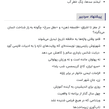
لبخندِ سدها، زنگِ خطرِ آب
پیشنهاد سردبیر
از مغز تا اشراق؛ «فلسفه ذهن» و «عقل سرخ» چگونه به راز شناخت انسان
می‌نگرند؟
قلم؛ وقتی واژه‌ها به حافظه تاریخ تبدیل می‌شوند
شهرنوش پارسی‌پور؛ نویسنده‌ای که روایت‌های تازه را به ادبیات فارسی آورد
دیابت شانس بارداری سالم را کاهش می دهد
نه پهلوان مانده است و نه ورزش پهلوانی
«سرو ایران، کاج کریسمس، شب یلدا»
الزامات ایمنی خانوار در برابر زلزله
زن، جانِ شهر است
روزی برای اندیشیدن به آینده آموزش
چهل سال گذار از برنامه تا واقعیت
ویتنامی که در هیچ فیلمی شنیده نشد
تاب‌آوری زیرساخت‌ها