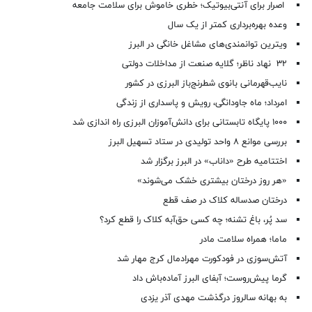
اصرار برای آنتی‌بیوتیک؛ خطری خاموش برای سلامت جامعه
وعده بهره‌برداری کمتر از یک سال
ویترین توانمندی‌های مشاغل خانگی در البرز
۳۲ نهاد ناظر؛ گلایه صنعت از مداخلات دولتی
نایب‌قهرمانی بانوی شطرنج‌باز البرزی در کشور
امرداد؛ ماه جاودانگی، رویش و پاسداری از زندگی
۱۰۰۰ پایگاه تابستانی برای دانش‌آموزان البرزی راه اندازی شد
بررسی موانع ۸ واحد تولیدی در ستاد تسهیل البرز
اختتامیه طرح «داناب» در البرز برگزار شد
«هر روز درختان بیشتری خشک می‌شوند»
درختان صدساله کلاک در صف قطع
سد پُر، باغ تشنه؛ چه کسی حق‌آبه کلاک را قطع کرد؟
ماما؛ همراه سلامت مادر
آتش‌سوزی در فودکورت مهرادمال کرج مهار شد
گرما پیش‌روست؛ آبفای البرز آماده‌باش داد
به بهانه سالروز درگذشت مهدی آذر یزدی