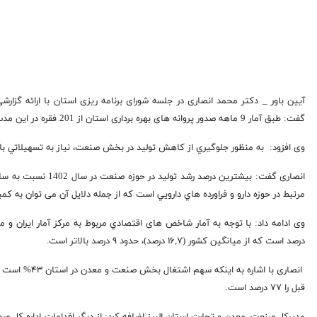
آیین باور _ دکتر محمد انصاری در جلسه شورای برنامه ریزی استان با ارائه گزا
گفت: طبق آمار 9 ماهه صدور پروانه های بهره برداری استان از 201 فقره در این مدت به 356 فقره افزایش یافته و رشد 77 درصدی در این شاخص اتفاق افتاده است.
وی افزود: به منظور جلوگيري از كاهش توليد در بخش صنعت، نياز به تسهيلاتي بالغ بر ۴۰ همت در استان وجود
مرتبط در حوزه دارو و فراورده هاي دارويي است كه از جمله دلایل آن می توان به ک
درصد است كه از میانگین كشور (۱۶,۷ درصد)، حدود ۹ درصد بالاتر است.
قبل را ۷۷ درصد است.