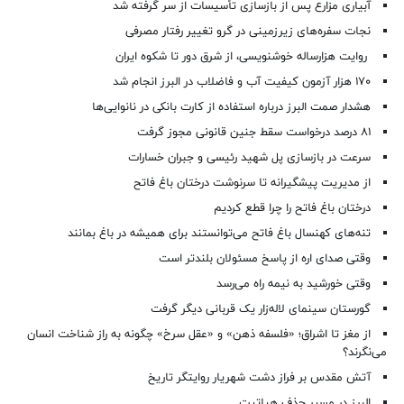
آبیاری مزارع پس از بازسازی تأسیسات از سر گرفته شد
نجات سفره‌های زیرزمینی در گرو تغییر رفتار مصرفی
روایت هزارساله خوشنویسی، از شرق دور تا شکوه ایران
۱۷۰ هزار آزمون کیفیت آب و فاضلاب در البرز انجام شد
هشدار صمت البرز درباره استفاده از کارت بانکی در نانوایی‌ها
۸۱ درصد درخواست‌ سقط جنین قانونی مجوز گرفت
سرعت در بازسازی پل شهید رئیسی و جبران خسارات
از مدیریت پیشگیرانه تا سرنوشت درختان باغ فاتح
درختان باغ فاتح را چرا قطع کردیم
تنه‌های کهنسال باغ فاتح می‌توانستند برای همیشه در باغ بمانند
وقتی صدای اره از پاسخ مسئولان بلندتر است
وقتی خورشید به نیمه راه می‌رسد
گورستان سینمای لاله‌زار یک قربانی دیگر گرفت
از مغز تا اشراق؛ «فلسفه ذهن» و «عقل سرخ» چگونه به راز شناخت انسان
می‌نگرند؟
آتش مقدس بر فراز دشت شهریار روایتگر تاریخ
البرز در مسیر حذف هپاتیت