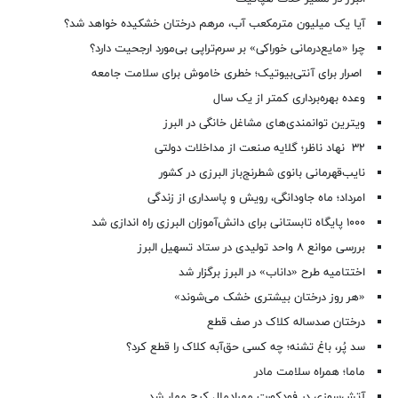
آیا یک میلیون مترمکعب آب، مرهم درختان خشکیده خواهد شد؟
چرا «مایع‌درمانی خوراکی» بر سرم‌تراپی بی‌مورد ارجحیت دارد؟
اصرار برای آنتی‌بیوتیک؛ خطری خاموش برای سلامت جامعه
وعده بهره‌برداری کمتر از یک سال
ویترین توانمندی‌های مشاغل خانگی در البرز
۳۲ نهاد ناظر؛ گلایه صنعت از مداخلات دولتی
نایب‌قهرمانی بانوی شطرنج‌باز البرزی در کشور
امرداد؛ ماه جاودانگی، رویش و پاسداری از زندگی
۱۰۰۰ پایگاه تابستانی برای دانش‌آموزان البرزی راه اندازی شد
بررسی موانع ۸ واحد تولیدی در ستاد تسهیل البرز
اختتامیه طرح «داناب» در البرز برگزار شد
«هر روز درختان بیشتری خشک می‌شوند»
درختان صدساله کلاک در صف قطع
سد پُر، باغ تشنه؛ چه کسی حق‌آبه کلاک را قطع کرد؟
ماما؛ همراه سلامت مادر
آتش‌سوزی در فودکورت مهرادمال کرج مهار شد