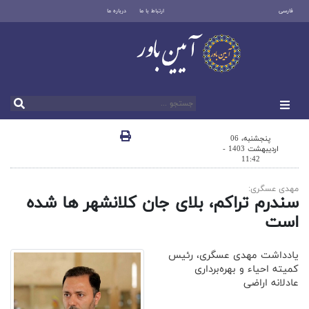
فارسی
ارتباط با ما
درباره ما
پنجشنبه، 06
اردیبهشت 1403 -
11:42
مهدی عسگری:
سندرم تراکم، بلای جان کلانشهر ها شده
است
یادداشت مهدی عسگری، رئیس
کمیته احیاء و بهره‌برداری
عادلانه اراضی