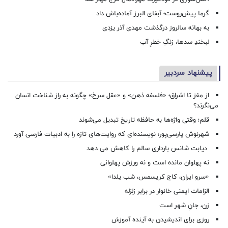
گرما پیش‌روست؛ آبفای البرز آماده‌باش داد
به بهانه سالروز درگذشت مهدی آذر یزدی
لبخندِ سدها، زنگِ خطرِ آب
پیشنهاد سردبیر
از مغز تا اشراق؛ «فلسفه ذهن» و «عقل سرخ» چگونه به راز شناخت انسان
می‌نگرند؟
قلم؛ وقتی واژه‌ها به حافظه تاریخ تبدیل می‌شوند
شهرنوش پارسی‌پور؛ نویسنده‌ای که روایت‌های تازه را به ادبیات فارسی آورد
دیابت شانس بارداری سالم را کاهش می دهد
نه پهلوان مانده است و نه ورزش پهلوانی
«سرو ایران، کاج کریسمس، شب یلدا»
الزامات ایمنی خانوار در برابر زلزله
زن، جانِ شهر است
روزی برای اندیشیدن به آینده آموزش