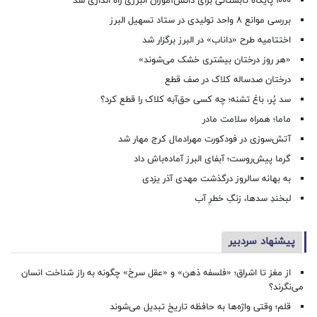
۱۰۰۰ پایگاه تابستانی برای دانش‌آموزان البرزی راه اندازی شد
بررسی موانع ۸ واحد تولیدی در ستاد تسهیل البرز
اختتامیه طرح «داناب» در البرز برگزار شد
«هر روز درختان بیشتری خشک می‌شوند»
درختان صدساله کلاک در صف قطع
سد پُر، باغ تشنه؛ چه کسی حق‌آبه کلاک را قطع کرد؟
ماما؛ همراه سلامت مادر
آتش‌سوزی در فودکورت مهرادمال کرج مهار شد
گرما پیش‌روست؛ آبفای البرز آماده‌باش داد
به بهانه سالروز درگذشت مهدی آذر یزدی
لبخندِ سدها، زنگِ خطرِ آب
پیشنهاد سردبیر
از مغز تا اشراق؛ «فلسفه ذهن» و «عقل سرخ» چگونه به راز شناخت انسان
می‌نگرند؟
قلم؛ وقتی واژه‌ها به حافظه تاریخ تبدیل می‌شوند