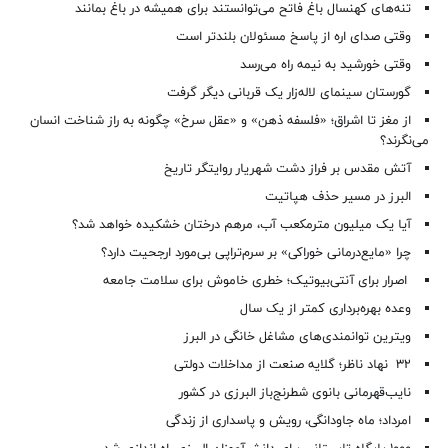
تنه‌های کهنسال باغ فاتح می‌توانستند برای همیشه در باغ بمانند
وقتی صدای اره از پاسخ مسئولان بلندتر است
وقتی خورشید به نیمه راه می‌رسد
گورستان سینمای لاله‌زار یک قربانی دیگر گرفت
از مغز تا اشراق؛ «فلسفه ذهن» و «عقل سرخ» چگونه به راز شناخت انسان
می‌نگرند؟
آتش مقدس بر فراز دشت شهریار روایتگر تاریخ
البرز در مسیر حذف هپاتیت
آیا یک میلیون مترمکعب آب، مرهم درختان خشکیده خواهد شد؟
چرا «مایع‌درمانی خوراکی» بر سرم‌تراپی بی‌مورد ارجحیت دارد؟
اصرار برای آنتی‌بیوتیک؛ خطری خاموش برای سلامت جامعه
وعده بهره‌برداری کمتر از یک سال
ویترین توانمندی‌های مشاغل خانگی در البرز
۳۲ نهاد ناظر؛ گلایه صنعت از مداخلات دولتی
نایب‌قهرمانی بانوی شطرنج‌باز البرزی در کشور
امرداد؛ ماه جاودانگی، رویش و پاسداری از زندگی