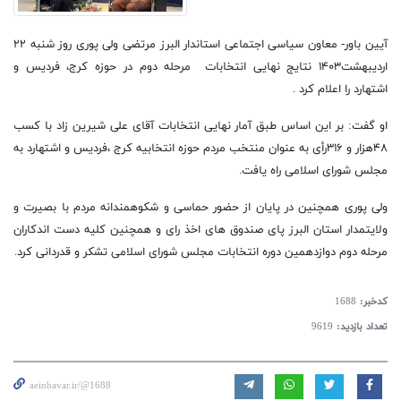
آیین باور- معاون سیاسی اجتماعی استاندار البرز مرتضی ولی پوری روز شنبه ۲۲
اردیبهشت۱۴۰۳ نتایج نهایی انتخابات مرحله دوم در حوزه کرج، فردیس و
اشتهارد را اعلام کرد .
او گفت: بر این اساس طبق آمار نهايى انتخابات آقای علی شیرین زاد با کسب
۴۸هزار و ۳۱۶رأی به عنوان منتخب مردم حوزه انتخابیه کرج ،فردیس و اشتهارد به
مجلس شورای اسلامی راه یافت.
ولى پورى همچنين در پايان از حضور حماسى و شكوهمندانه مردم با بصيرت و
ولايتمدار استان البرز پاى صندوق هاى اخذ راى و همچنين كليه دست اندكاران
مرحله دوم دوازدهمين دوره انتخابات مجلس شوراى اسلامى تشكر و قدردانى كرد.
کدخبر:
1688
تعداد بازدید:
9619
aeinbavar.ir/@1688