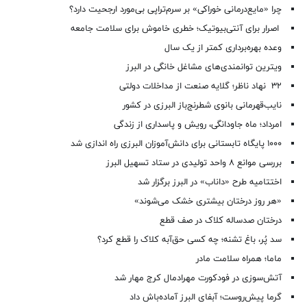
چرا «مایع‌درمانی خوراکی» بر سرم‌تراپی بی‌مورد ارجحیت دارد؟
اصرار برای آنتی‌بیوتیک؛ خطری خاموش برای سلامت جامعه
وعده بهره‌برداری کمتر از یک سال
ویترین توانمندی‌های مشاغل خانگی در البرز
۳۲ نهاد ناظر؛ گلایه صنعت از مداخلات دولتی
نایب‌قهرمانی بانوی شطرنج‌باز البرزی در کشور
امرداد؛ ماه جاودانگی، رویش و پاسداری از زندگی
۱۰۰۰ پایگاه تابستانی برای دانش‌آموزان البرزی راه اندازی شد
بررسی موانع ۸ واحد تولیدی در ستاد تسهیل البرز
اختتامیه طرح «داناب» در البرز برگزار شد
«هر روز درختان بیشتری خشک می‌شوند»
درختان صدساله کلاک در صف قطع
سد پُر، باغ تشنه؛ چه کسی حق‌آبه کلاک را قطع کرد؟
ماما؛ همراه سلامت مادر
آتش‌سوزی در فودکورت مهرادمال کرج مهار شد
گرما پیش‌روست؛ آبفای البرز آماده‌باش داد