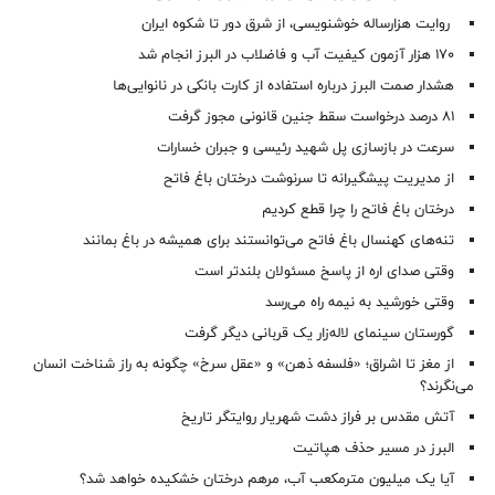
روایت هزارساله خوشنویسی، از شرق دور تا شکوه ایران
۱۷۰ هزار آزمون کیفیت آب و فاضلاب در البرز انجام شد
هشدار صمت البرز درباره استفاده از کارت بانکی در نانوایی‌ها
۸۱ درصد درخواست‌ سقط جنین قانونی مجوز گرفت
سرعت در بازسازی پل شهید رئیسی و جبران خسارات
از مدیریت پیشگیرانه تا سرنوشت درختان باغ فاتح
درختان باغ فاتح را چرا قطع کردیم
تنه‌های کهنسال باغ فاتح می‌توانستند برای همیشه در باغ بمانند
وقتی صدای اره از پاسخ مسئولان بلندتر است
وقتی خورشید به نیمه راه می‌رسد
گورستان سینمای لاله‌زار یک قربانی دیگر گرفت
از مغز تا اشراق؛ «فلسفه ذهن» و «عقل سرخ» چگونه به راز شناخت انسان
می‌نگرند؟
آتش مقدس بر فراز دشت شهریار روایتگر تاریخ
البرز در مسیر حذف هپاتیت
آیا یک میلیون مترمکعب آب، مرهم درختان خشکیده خواهد شد؟