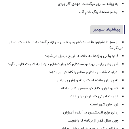
به بهانه سالروز درگذشت مهدی آذر یزدی
لبخندِ سدها، زنگِ خطرِ آب
پیشنهاد سردبیر
از مغز تا اشراق؛ «فلسفه ذهن» و «عقل سرخ» چگونه به راز شناخت انسان
می‌نگرند؟
قلم؛ وقتی واژه‌ها به حافظه تاریخ تبدیل می‌شوند
شهرنوش پارسی‌پور؛ نویسنده‌ای که روایت‌های تازه را به ادبیات فارسی آورد
دیابت شانس بارداری سالم را کاهش می دهد
نه پهلوان مانده است و نه ورزش پهلوانی
«سرو ایران، کاج کریسمس، شب یلدا»
الزامات ایمنی خانوار در برابر زلزله
زن، جانِ شهر است
روزی برای اندیشیدن به آینده آموزش
چهل سال گذار از برنامه تا واقعیت
ویتنامی که در هیچ فیلمی شنیده نشد