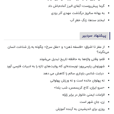
گرما پیش‌روست؛ آبفای البرز آماده‌باش داد
به بهانه سالروز درگذشت مهدی آذر یزدی
لبخندِ سدها، زنگِ خطرِ آب
پیشنهاد سردبیر
از مغز تا اشراق؛ «فلسفه ذهن» و «عقل سرخ» چگونه به راز شناخت انسان
می‌نگرند؟
قلم؛ وقتی واژه‌ها به حافظه تاریخ تبدیل می‌شوند
شهرنوش پارسی‌پور؛ نویسنده‌ای که روایت‌های تازه را به ادبیات فارسی آورد
دیابت شانس بارداری سالم را کاهش می دهد
نه پهلوان مانده است و نه ورزش پهلوانی
«سرو ایران، کاج کریسمس، شب یلدا»
الزامات ایمنی خانوار در برابر زلزله
زن، جانِ شهر است
روزی برای اندیشیدن به آینده آموزش