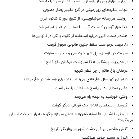
آبیاری مزارع پس از بازسازی تأسیسات از سر گرفته شد
نجات سفره‌های زیرزمینی در گرو تغییر رفتار مصرفی
روایت هزارساله خوشنویسی، از شرق دور تا شکوه ایران
۱۷۰ هزار آزمون کیفیت آب و فاضلاب در البرز انجام شد
هشدار صمت البرز درباره استفاده از کارت بانکی در نانوایی‌ها
۸۱ درصد درخواست‌ سقط جنین قانونی مجوز گرفت
سرعت در بازسازی پل شهید رئیسی و جبران خسارات
از مدیریت پیشگیرانه تا سرنوشت درختان باغ فاتح
درختان باغ فاتح را چرا قطع کردیم
تنه‌های کهنسال باغ فاتح می‌توانستند برای همیشه در باغ بمانند
وقتی صدای اره از پاسخ مسئولان بلندتر است
وقتی خورشید به نیمه راه می‌رسد
گورستان سینمای لاله‌زار یک قربانی دیگر گرفت
از مغز تا اشراق؛ «فلسفه ذهن» و «عقل سرخ» چگونه به راز شناخت انسان
می‌نگرند؟
آتش مقدس بر فراز دشت شهریار روایتگر تاریخ
البرز در مسیر حذف هپاتیت