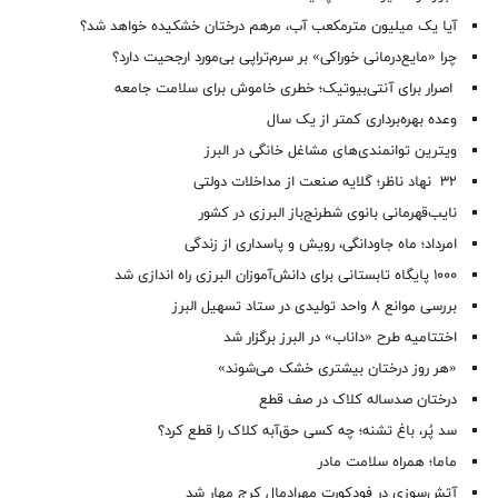
آیا یک میلیون مترمکعب آب، مرهم درختان خشکیده خواهد شد؟
چرا «مایع‌درمانی خوراکی» بر سرم‌تراپی بی‌مورد ارجحیت دارد؟
اصرار برای آنتی‌بیوتیک؛ خطری خاموش برای سلامت جامعه
وعده بهره‌برداری کمتر از یک سال
ویترین توانمندی‌های مشاغل خانگی در البرز
۳۲ نهاد ناظر؛ گلایه صنعت از مداخلات دولتی
نایب‌قهرمانی بانوی شطرنج‌باز البرزی در کشور
امرداد؛ ماه جاودانگی، رویش و پاسداری از زندگی
۱۰۰۰ پایگاه تابستانی برای دانش‌آموزان البرزی راه اندازی شد
بررسی موانع ۸ واحد تولیدی در ستاد تسهیل البرز
اختتامیه طرح «داناب» در البرز برگزار شد
«هر روز درختان بیشتری خشک می‌شوند»
درختان صدساله کلاک در صف قطع
سد پُر، باغ تشنه؛ چه کسی حق‌آبه کلاک را قطع کرد؟
ماما؛ همراه سلامت مادر
آتش‌سوزی در فودکورت مهرادمال کرج مهار شد