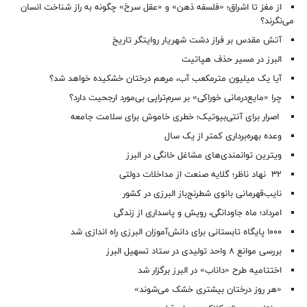
از مغز تا اشراق؛ «فلسفه ذهن» و «عقل سرخ» چگونه به راز شناخت انسان
می‌نگرند؟
آتش مقدس بر فراز دشت شهریار روایتگر تاریخ
البرز در مسیر حذف هپاتیت
آیا یک میلیون مترمکعب آب، مرهم درختان خشکیده خواهد شد؟
چرا «مایع‌درمانی خوراکی» بر سرم‌تراپی بی‌مورد ارجحیت دارد؟
اصرار برای آنتی‌بیوتیک؛ خطری خاموش برای سلامت جامعه
وعده بهره‌برداری کمتر از یک سال
ویترین توانمندی‌های مشاغل خانگی در البرز
۳۲ نهاد ناظر؛ گلایه صنعت از مداخلات دولتی
نایب‌قهرمانی بانوی شطرنج‌باز البرزی در کشور
امرداد؛ ماه جاودانگی، رویش و پاسداری از زندگی
۱۰۰۰ پایگاه تابستانی برای دانش‌آموزان البرزی راه اندازی شد
بررسی موانع ۸ واحد تولیدی در ستاد تسهیل البرز
اختتامیه طرح «داناب» در البرز برگزار شد
«هر روز درختان بیشتری خشک می‌شوند»