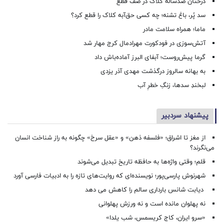
درختان صدساله کلاک در صف قطع
سد پُر، باغ تشنه؛ چه کسی حق‌آبه کلاک را قطع کرد؟
ماما؛ همراه سلامت مادر
آتش‌سوزی در فودکورت مهرادمال کرج مهار شد
گرما پیش‌روست؛ آبفای البرز آماده‌باش داد
به بهانه سالروز درگذشت مهدی آذر یزدی
لبخندِ سدها، زنگِ خطرِ آب
پیشنهاد سردبیر
از مغز تا اشراق؛ «فلسفه ذهن» و «عقل سرخ» چگونه به راز شناخت انسان
می‌نگرند؟
قلم؛ وقتی واژه‌ها به حافظه تاریخ تبدیل می‌شوند
شهرنوش پارسی‌پور؛ نویسنده‌ای که روایت‌های تازه را به ادبیات فارسی آورد
دیابت شانس بارداری سالم را کاهش می دهد
نه پهلوان مانده است و نه ورزش پهلوانی
«سرو ایران، کاج کریسمس، شب یلدا»