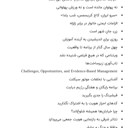
نه پهلوان مانده است و نه ورزش پهلوانی
«سرو ایران، کاج کریسمس، شب یلدا»
الزامات ایمنی خانوار در برابر زلزله
زن، جانِ شهر است
روزی برای اندیشیدن به آینده آموزش
چهل سال گذار از برنامه تا واقعیت
ویتنامی که در هیچ فیلمی شنیده نشد
تاب‌آوری زیرساخت‌ها
Challenges, Opportunities, and Evidence-Based Management
آشنایی با تخلفات موتور سیکلت
برنامه رایگان و هفتگی رژیم دیابت
فیشینگ را جدی بگیرید
کدهای احراز هویت را به اشتراک نگذارید
چرا خیابان‌ها همیشه شلوغ‌اند؟
تئاتر شرقی به بازنمایی هویت جمعی می‌پردازد
حافظ و جنگ و عشق