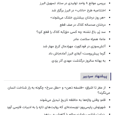
بررسی موانع ۸ واحد تولیدی در ستاد تسهیل البرز
اختتامیه طرح «داناب» در البرز برگزار شد
«هر روز درختان بیشتری خشک می‌شوند»
درختان صدساله کلاک در صف قطع
سد پُر، باغ تشنه؛ چه کسی حق‌آبه کلاک را قطع کرد؟
ماما؛ همراه سلامت مادر
آتش‌سوزی در فودکورت مهرادمال کرج مهار شد
گرما پیش‌روست؛ آبفای البرز آماده‌باش داد
به بهانه سالروز درگذشت مهدی آذر یزدی
پیشنهاد سردبیر
از مغز تا اشراق؛ «فلسفه ذهن» و «عقل سرخ» چگونه به راز شناخت انسان
می‌نگرند؟
قلم؛ وقتی واژه‌ها به حافظه تاریخ تبدیل می‌شوند
شهرنوش پارسی‌پور؛ نویسنده‌ای که روایت‌های تازه را به ادبیات فارسی آورد
دیابت شانس بارداری سالم را کاهش می دهد