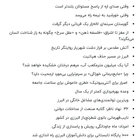
وقتی صدای اره از پاسخ مسئولان بلندتر است
وقتی خورشید به نیمه راه می‌رسد
گورستان سینمای لاله‌زار یک قربانی دیگر گرفت
از مغز تا اشراق؛ «فلسفه ذهن» و «عقل سرخ» چگونه به راز شناخت انسان
می‌نگرند؟
آتش مقدس بر فراز دشت شهریار روایتگر تاریخ
البرز در مسیر حذف هپاتیت
آیا یک میلیون مترمکعب آب، مرهم درختان خشکیده خواهد شد؟
چرا «مایع‌درمانی خوراکی» بر سرم‌تراپی بی‌مورد ارجحیت دارد؟
اصرار برای آنتی‌بیوتیک؛ خطری خاموش برای سلامت جامعه
وعده بهره‌برداری کمتر از یک سال
ویترین توانمندی‌های مشاغل خانگی در البرز
۳۲ نهاد ناظر؛ گلایه صنعت از مداخلات دولتی
نایب‌قهرمانی بانوی شطرنج‌باز البرزی در کشور
امرداد؛ ماه جاودانگی، رویش و پاسداری از زندگی
۱۰۰۰ پایگاه تابستانی برای دانش‌آموزان البرزی راه اندازی شد