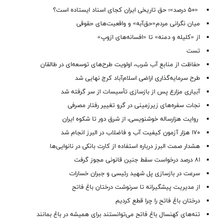
«۵۰ درصد»؛ حق تاریخی ایران کجای اسناد ایستاده است؟
میان نگرانی مردم«حق‌آبه» و واقعیت‌های حقوقی
از «کلیله و دمنه» تا «افسانه‌های ازوپ»
تست
حفاظت از منابع آب شرب، اولویت طرح‌های توسعه‌ای در طالقان
طرح سرمایه‌گذاری اراضی اسلام‌آباد کرج نهایی شد
آبیاری مزارع پس از بازسازی تأسیسات از سر گرفته شد
نجات سفره‌های زیرزمینی در گرو تغییر رفتار مصرفی
روایت هزارساله خوشنویسی، از شرق دور تا شکوه ایران
۱۷۰ هزار آزمون کیفیت آب و فاضلاب در البرز انجام شد
هشدار صمت البرز درباره استفاده از کارت بانکی در نانوایی‌ها
۸۱ درصد درخواست‌ سقط جنین قانونی مجوز گرفت
سرعت در بازسازی پل شهید رئیسی و جبران خسارات
از مدیریت پیشگیرانه تا سرنوشت درختان باغ فاتح
درختان باغ فاتح را چرا قطع کردیم
تنه‌های کهنسال باغ فاتح می‌توانستند برای همیشه در باغ بمانند