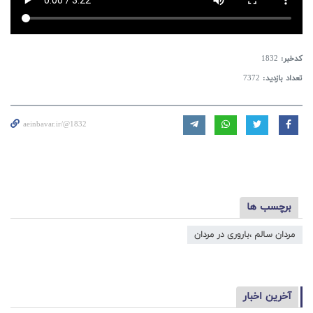
کدخبر:
1832
تعداد بازدید:
7372
aeinbavar.ir/@1832
برچسب ها
مردان سالم ،باروری در مردان
آخرین اخبار