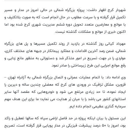
شهردار کرج اظهار داشت: پروژه بزرگراه شمالی در حالی امروز در مدار و مسیر
تکمیل قرار گرفته و با سرعت مطلوب در حال انجام است که به صورت بلاتکلیف و
با موانع و معارضین متعدد تحویل دوره ششم مدیریت شهری کرج شده بود اما
اکنون خبری از موانع و مشکلات گذشته نیست.
مهرداد کیانی روز گذشته در بازدید از روند تکمیل مسیرها و پل های بزرگراه
شمالی، ضمن رصد آخرین اقدامات و عملکرد پیمانکار در جبهه های مختلف کاری،
مواردی را در جهت تسریع در امور متذکر شد و دستوراتی به منظور مانع زدایی و
رفع موانع اجرایی این طرح زیرساختی را صادر نمود.
وی ادامه داد: با اتمام عملیات عمرانی و اتصال بزرگراه شمالی به آزادراه تهران –
قزوین، مشکل ترافیک در ورودی های کرج که معضلی چندین ساله و دیرین را
ایجاد نموده، تا حد زیادی مرتفع می شود و خودروهایی که مقصد آنها سایر
استانهای کشور می باشد را با میان بُر هدایت می نماید؛ ما برای این هدف مهم
سرمایه گذاری عظیمی انجام داده ایم.
این مسئول با بیان اینکه پروژه در حد فاصل اراضی سپاه که سالها تعطیل و راکد
بود، امروز با ۵۰ درصد پیشرفت فیزیکی در مدار پویایی قرار گرفته است، تصریح