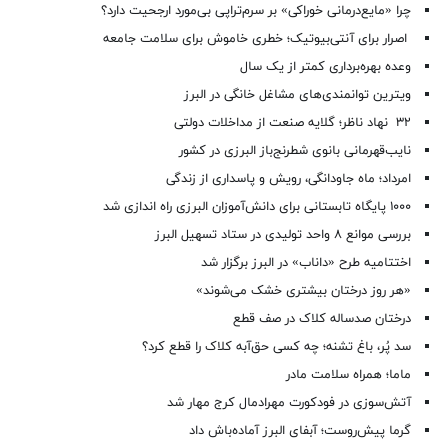
چرا «مایع‌درمانی خوراکی» بر سرم‌تراپی بی‌مورد ارجحیت دارد؟
اصرار برای آنتی‌بیوتیک؛ خطری خاموش برای سلامت جامعه
وعده بهره‌برداری کمتر از یک سال
ویترین توانمندی‌های مشاغل خانگی در البرز
۳۲ نهاد ناظر؛ گلایه صنعت از مداخلات دولتی
نایب‌قهرمانی بانوی شطرنج‌باز البرزی در کشور
امرداد؛ ماه جاودانگی، رویش و پاسداری از زندگی
۱۰۰۰ پایگاه تابستانی برای دانش‌آموزان البرزی راه اندازی شد
بررسی موانع ۸ واحد تولیدی در ستاد تسهیل البرز
اختتامیه طرح «داناب» در البرز برگزار شد
«هر روز درختان بیشتری خشک می‌شوند»
درختان صدساله کلاک در صف قطع
سد پُر، باغ تشنه؛ چه کسی حق‌آبه کلاک را قطع کرد؟
ماما؛ همراه سلامت مادر
آتش‌سوزی در فودکورت مهرادمال کرج مهار شد
گرما پیش‌روست؛ آبفای البرز آماده‌باش داد