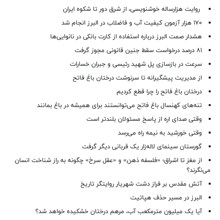
روایت هزارساله خوشنویسی، از شرق دور تا شکوه ایران
۱۷۰ هزار آزمون کیفیت آب و فاضلاب در البرز انجام شد
هشدار صمت البرز درباره استفاده از کارت بانکی در نانوایی‌ها
۸۱ درصد درخواست‌ سقط جنین قانونی مجوز گرفت
سرعت در بازسازی پل شهید رئیسی و جبران خسارات
از مدیریت پیشگیرانه تا سرنوشت درختان باغ فاتح
درختان باغ فاتح را چرا قطع کردیم
تنه‌های کهنسال باغ فاتح می‌توانستند برای همیشه در باغ بمانند
وقتی صدای اره از پاسخ مسئولان بلندتر است
وقتی خورشید به نیمه راه می‌رسد
گورستان سینمای لاله‌زار یک قربانی دیگر گرفت
از مغز تا اشراق؛ «فلسفه ذهن» و «عقل سرخ» چگونه به راز شناخت انسان
می‌نگرند؟
آتش مقدس بر فراز دشت شهریار روایتگر تاریخ
البرز در مسیر حذف هپاتیت
آیا یک میلیون مترمکعب آب، مرهم درختان خشکیده خواهد شد؟