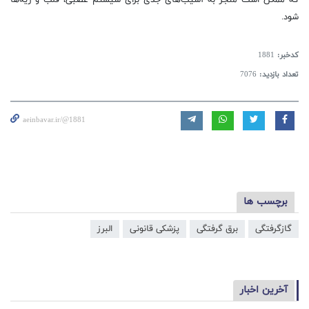
شود.
کدخبر:
1881
تعداد بازدید:
7076
aeinbavar.ir/@1881
برچسب ها
گازگرفتگی
برق گرفتگی
پزشکی قانونی
البرز
آخرین اخبار