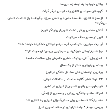
وقتی خورشید به نیمه راه می‌رسد
گورستان سینمای لاله‌زار یک قربانی دیگر گرفت
از مغز تا اشراق؛ «فلسفه ذهن» و «عقل سرخ» چگونه به راز شناخت انسان
می‌نگرند؟
آتش مقدس بر فراز دشت شهریار روایتگر تاریخ
البرز در مسیر حذف هپاتیت
آیا یک میلیون مترمکعب آب، مرهم درختان خشکیده خواهد شد؟
چرا «مایع‌درمانی خوراکی» بر سرم‌تراپی بی‌مورد ارجحیت دارد؟
اصرار برای آنتی‌بیوتیک؛ خطری خاموش برای سلامت جامعه
وعده بهره‌برداری کمتر از یک سال
ویترین توانمندی‌های مشاغل خانگی در البرز
۳۲ نهاد ناظر؛ گلایه صنعت از مداخلات دولتی
نایب‌قهرمانی بانوی شطرنج‌باز البرزی در کشور
امرداد؛ ماه جاودانگی، رویش و پاسداری از زندگی
۱۰۰۰ پایگاه تابستانی برای دانش‌آموزان البرزی راه اندازی شد
بررسی موانع ۸ واحد تولیدی در ستاد تسهیل البرز