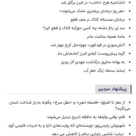
اختتامیه طرح «داناب» در البرز برگزار شد
«هر روز درختان بیشتری خشک می‌شوند»
درختان صدساله کلاک در صف قطع
سد پُر، باغ تشنه؛ چه کسی حق‌آبه کلاک را قطع کرد؟
ماما؛ همراه سلامت مادر
آتش‌سوزی در فودکورت مهرادمال کرج مهار شد
گرما پیش‌روست؛ آبفای البرز آماده‌باش داد
به بهانه سالروز درگذشت مهدی آذر یزدی
لبخندِ سدها، زنگِ خطرِ آب
پیشنهاد سردبیر
از مغز تا اشراق؛ «فلسفه ذهن» و «عقل سرخ» چگونه به راز شناخت انسان
می‌نگرند؟
قلم؛ وقتی واژه‌ها به حافظه تاریخ تبدیل می‌شوند
شهرنوش پارسی‌پور؛ نویسنده‌ای که روایت‌های تازه را به ادبیات فارسی آورد
دیابت شانس بارداری سالم را کاهش می دهد