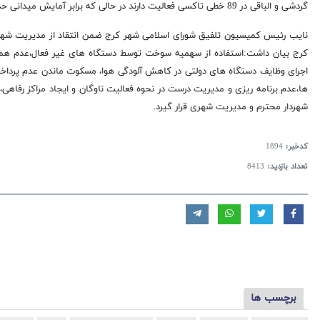
گردشی و الباقی در 89 خطی تاکسی فعالیت دارند در حالی که برابر آمایش میدانی حدود ۱۱ درصد از این آمار فعالین نیز مجدداً غیر فعالند.
نایب رئیس کمیسیون تلفیق شورای اسلامی شهر کرج ضمن انتقاد از مدیریت شهر
کرج بیان داشت:استفاده از سهمیه سوخت توسط دستگاه های غیر فعال،عدم هم
اجرای وظایف دستگاه های دولتی در کاهش آلودگی هوا، مسکوت ماندن عدم پرداخت
ها،عدم برنامه ریزی و مدیریت درست در نحوه فعالیت ناوگان و ایجاد مراکز رفاهی، ر
شهردار محترم و مدیریت شهری قرار گیرد.
کدخبر:
1894
تعداد بازدید:
8413
برچسب ها