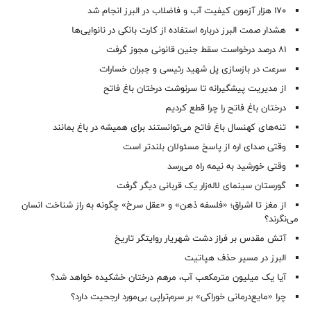
۱۷۰ هزار آزمون کیفیت آب و فاضلاب در البرز انجام شد
هشدار صمت البرز درباره استفاده از کارت بانکی در نانوایی‌ها
۸۱ درصد درخواست‌ سقط جنین قانونی مجوز گرفت
سرعت در بازسازی پل شهید رئیسی و جبران خسارات
از مدیریت پیشگیرانه تا سرنوشت درختان باغ فاتح
درختان باغ فاتح را چرا قطع کردیم
تنه‌های کهنسال باغ فاتح می‌توانستند برای همیشه در باغ بمانند
وقتی صدای اره از پاسخ مسئولان بلندتر است
وقتی خورشید به نیمه راه می‌رسد
گورستان سینمای لاله‌زار یک قربانی دیگر گرفت
از مغز تا اشراق؛ «فلسفه ذهن» و «عقل سرخ» چگونه به راز شناخت انسان
می‌نگرند؟
آتش مقدس بر فراز دشت شهریار روایتگر تاریخ
البرز در مسیر حذف هپاتیت
آیا یک میلیون مترمکعب آب، مرهم درختان خشکیده خواهد شد؟
چرا «مایع‌درمانی خوراکی» بر سرم‌تراپی بی‌مورد ارجحیت دارد؟