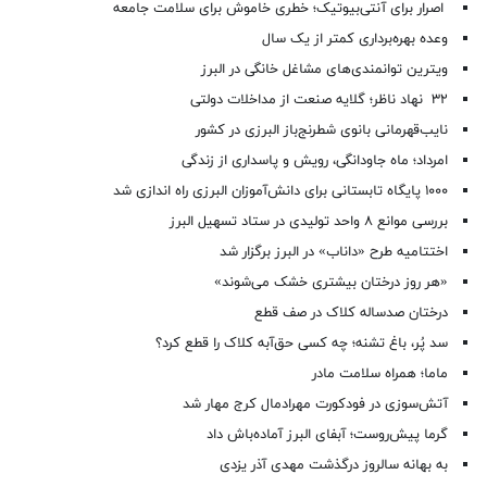
اصرار برای آنتی‌بیوتیک؛ خطری خاموش برای سلامت جامعه
وعده بهره‌برداری کمتر از یک سال
ویترین توانمندی‌های مشاغل خانگی در البرز
۳۲ نهاد ناظر؛ گلایه صنعت از مداخلات دولتی
نایب‌قهرمانی بانوی شطرنج‌باز البرزی در کشور
امرداد؛ ماه جاودانگی، رویش و پاسداری از زندگی
۱۰۰۰ پایگاه تابستانی برای دانش‌آموزان البرزی راه اندازی شد
بررسی موانع ۸ واحد تولیدی در ستاد تسهیل البرز
اختتامیه طرح «داناب» در البرز برگزار شد
«هر روز درختان بیشتری خشک می‌شوند»
درختان صدساله کلاک در صف قطع
سد پُر، باغ تشنه؛ چه کسی حق‌آبه کلاک را قطع کرد؟
ماما؛ همراه سلامت مادر
آتش‌سوزی در فودکورت مهرادمال کرج مهار شد
گرما پیش‌روست؛ آبفای البرز آماده‌باش داد
به بهانه سالروز درگذشت مهدی آذر یزدی