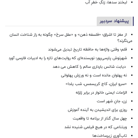
لبخندِ سدها، زنگِ خطرِ آب
پیشنهاد سردبیر
از مغز تا اشراق؛ «فلسفه ذهن» و «عقل سرخ» چگونه به راز شناخت انسان
می‌نگرند؟
قلم؛ وقتی واژه‌ها به حافظه تاریخ تبدیل می‌شوند
شهرنوش پارسی‌پور؛ نویسنده‌ای که روایت‌های تازه را به ادبیات فارسی آورد
دیابت شانس بارداری سالم را کاهش می دهد
نه پهلوان مانده است و نه ورزش پهلوانی
«سرو ایران، کاج کریسمس، شب یلدا»
الزامات ایمنی خانوار در برابر زلزله
زن، جانِ شهر است
روزی برای اندیشیدن به آینده آموزش
چهل سال گذار از برنامه تا واقعیت
ویتنامی که در هیچ فیلمی شنیده نشد
تاب‌آوری زیرساخت‌ها