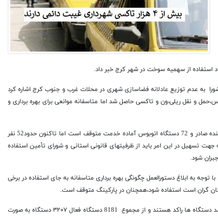
جود استفاده از سهمیه سوخت در شهر کرج خبر داد.
را به عدم توزیع عادلانه فضاسازی شهری در محلات غرب و جنوب کرج اشاره کرد
،حمل و نقل ریلی،ون و تاکسی حاصل شد اما متاسفانه موانعی برای بهره برداری و
رحیمی محمودآبادی افزود: بر اساس مصوبه شورای اسلامی شهر 314 نفر مجوز راننده صادر و 72 دستگاه اتوبوس آماده خدمت متوقف است اما تاکنون حدود52 نفر
جهت تسهیل در این امر باید از ظرفیتهای قانونی استانی و شورای تأمین استفاده
جبران شود.
 توجه به ابلاغ دستورالعمل چگونگی بهره برداری متاسفانه به جای استفاده در برخی
 آنان گران است استفاده شود،همچنان در پارکینگ متوقف است.
وی به آمار تعداد دستگاه های موجود در شهر اشاره کرد و اذعان داشت:حدود 30درصد دستگاه ها راکد هستند و از مجموع 8181 دستگاه فعال ۳۲۰۷ دستگاه به صورت