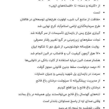
از «کلیله و دمنه» تا «افسانه‌های ازوپ»
تست
حفاظت از منابع آب شرب، اولویت طرح‌های توسعه‌ای در طالقان
طرح سرمایه‌گذاری اراضی اسلام‌آباد کرج نهایی شد
آبیاری مزارع پس از بازسازی تأسیسات از سر گرفته شد
نجات سفره‌های زیرزمینی در گرو تغییر رفتار مصرفی
روایت هزارساله خوشنویسی، از شرق دور تا شکوه ایران
۱۷۰ هزار آزمون کیفیت آب و فاضلاب در البرز انجام شد
هشدار صمت البرز درباره استفاده از کارت بانکی در نانوایی‌ها
۸۱ درصد درخواست‌ سقط جنین قانونی مجوز گرفت
سرعت در بازسازی پل شهید رئیسی و جبران خسارات
از مدیریت پیشگیرانه تا سرنوشت درختان باغ فاتح
درختان باغ فاتح را چرا قطع کردیم
تنه‌های کهنسال باغ فاتح می‌توانستند برای همیشه در باغ بمانند
وقتی صدای اره از پاسخ مسئولان بلندتر است
وقتی خورشید به نیمه راه می‌رسد