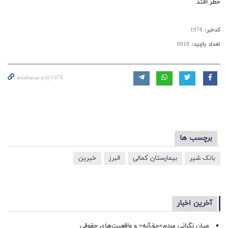
خطر افتد.
کدخبر:
1978
تعداد بازدید:
6918
aeinbavar.ir/@1978
برچسب ها
بانک شیر
بیمارستان کمالی
البرز
خیرین
آخرین اخبار
میان نگرانی مردم«حق‌آبه» و واقعیت‌های حقوقی