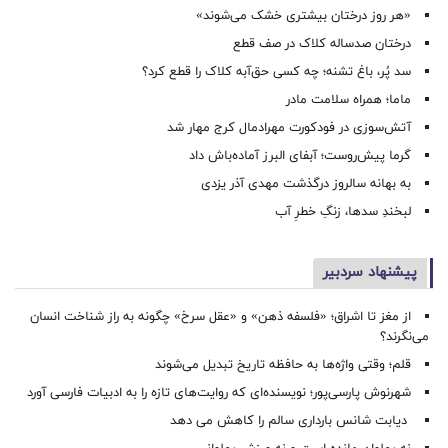
«هر روز درختان بیشتری خشک می‌شوند»
درختان صدساله کلاک در صف قطع
سد پُر، باغ تشنه؛ چه کسی حق‌آبه کلاک را قطع کرد؟
ماما؛ همراه سلامت مادر
آتش‌سوزی در فودکورت مهرادمال کرج مهار شد
گرما پیش‌روست؛ آبفای البرز آماده‌باش داد
به بهانه سالروز درگذشت مهدی آذر یزدی
لبخندِ سدها، زنگِ خطرِ آب
پیشنهاد سردبیر
از مغز تا اشراق؛ «فلسفه ذهن» و «عقل سرخ» چگونه به راز شناخت انسان
می‌نگرند؟
قلم؛ وقتی واژه‌ها به حافظه تاریخ تبدیل می‌شوند
شهرنوش پارسی‌پور؛ نویسنده‌ای که روایت‌های تازه را به ادبیات فارسی آورد
دیابت شانس بارداری سالم را کاهش می دهد