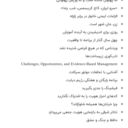
نه پهلوان مانده است و نه ورزش پهلوانی
«سرو ایران، کاج کریسمس، شب یلدا»
الزامات ایمنی خانوار در برابر زلزله
زن، جانِ شهر است
روزی برای اندیشیدن به آینده آموزش
چهل سال گذار از برنامه تا واقعیت
ویتنامی که در هیچ فیلمی شنیده نشد
تاب‌آوری زیرساخت‌ها
Challenges, Opportunities, and Evidence-Based Management
آشنایی با تخلفات موتور سیکلت
برنامه رایگان و هفتگی رژیم دیابت
فیشینگ را جدی بگیرید
کدهای احراز هویت را به اشتراک نگذارید
چرا خیابان‌ها همیشه شلوغ‌اند؟
تئاتر شرقی به بازنمایی هویت جمعی می‌پردازد
حافظ و جنگ و عشق