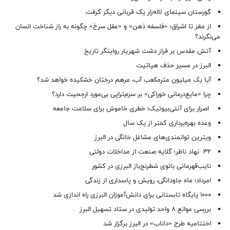
گورستان سینمای لاله‌زار یک قربانی دیگر گرفت
از مغز تا اشراق؛ «فلسفه ذهن» و «عقل سرخ» چگونه به راز شناخت انسان
می‌نگرند؟
آتش مقدس بر فراز دشت شهریار روایتگر تاریخ
البرز در مسیر حذف هپاتیت
آیا یک میلیون مترمکعب آب، مرهم درختان خشکیده خواهد شد؟
چرا «مایع‌درمانی خوراکی» بر سرم‌تراپی بی‌مورد ارجحیت دارد؟
اصرار برای آنتی‌بیوتیک؛ خطری خاموش برای سلامت جامعه
وعده بهره‌برداری کمتر از یک سال
ویترین توانمندی‌های مشاغل خانگی در البرز
۳۲ نهاد ناظر؛ گلایه صنعت از مداخلات دولتی
نایب‌قهرمانی بانوی شطرنج‌باز البرزی در کشور
امرداد؛ ماه جاودانگی، رویش و پاسداری از زندگی
۱۰۰۰ پایگاه تابستانی برای دانش‌آموزان البرزی راه اندازی شد
بررسی موانع ۸ واحد تولیدی در ستاد تسهیل البرز
اختتامیه طرح «داناب» در البرز برگزار شد