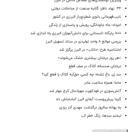
ویترین توانمندی‌های مشاغل خانگی در البرز
۳۲ نهاد ناظر؛ گلایه صنعت از مداخلات دولتی
نایب‌قهرمانی بانوی شطرنج‌باز البرزی در کشور
امرداد؛ ماه جاودانگی، رویش و پاسداری از زندگی
۱۰۰۰ پایگاه تابستانی برای دانش‌آموزان البرزی راه اندازی شد
بررسی موانع ۸ واحد تولیدی در ستاد تسهیل البرز
اختتامیه طرح «داناب» در البرز برگزار شد
«هر روز درختان بیشتری خشک می‌شوند»
درختان صدساله کلاک در صف قطع
سد پُر، باغ تشنه؛ چه کسی حق‌آبه کلاک را قطع کرد؟
ماما؛ همراه سلامت مادر
آتش‌سوزی در فودکورت مهرادمال کرج مهار شد
گرما پیش‌روست؛ آبفای البرز آماده‌باش داد
به بهانه سالروز درگذشت مهدی آذر یزدی
لبخندِ سدها، زنگِ خطرِ آب