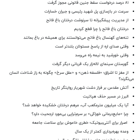
۸۱ درصد درخواست‌ سقط جنین قانونی مجوز گرفت
سرعت در بازسازی پل شهید رئیسی و جبران خسارات
از مدیریت پیشگیرانه تا سرنوشت درختان باغ فاتح
درختان باغ فاتح را چرا قطع کردیم
تنه‌های کهنسال باغ فاتح می‌توانستند برای همیشه در باغ بمانند
وقتی صدای اره از پاسخ مسئولان بلندتر است
وقتی خورشید به نیمه راه می‌رسد
گورستان سینمای لاله‌زار یک قربانی دیگر گرفت
از مغز تا اشراق؛ «فلسفه ذهن» و «عقل سرخ» چگونه به راز شناخت انسان
می‌نگرند؟
آتش مقدس بر فراز دشت شهریار روایتگر تاریخ
البرز در مسیر حذف هپاتیت
آیا یک میلیون مترمکعب آب، مرهم درختان خشکیده خواهد شد؟
چرا «مایع‌درمانی خوراکی» بر سرم‌تراپی بی‌مورد ارجحیت دارد؟
اصرار برای آنتی‌بیوتیک؛ خطری خاموش برای سلامت جامعه
وعده بهره‌برداری کمتر از یک سال