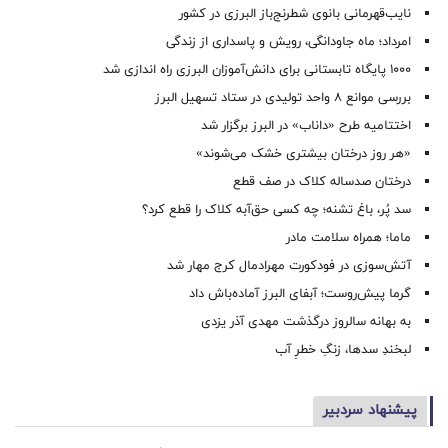
نایب‌قهرمانی بانوی شطرنج‌باز البرزی در کشور
امرداد؛ ماه جاودانگی، رویش و پاسداری از زندگی
۱۰۰۰ پایگاه تابستانی برای دانش‌آموزان البرزی راه اندازی شد
بررسی موانع ۸ واحد تولیدی در ستاد تسهیل البرز
اختتامیه طرح «داناب» در البرز برگزار شد
«هر روز درختان بیشتری خشک می‌شوند»
درختان صدساله کلاک در صف قطع
سد پُر، باغ تشنه؛ چه کسی حق‌آبه کلاک را قطع کرد؟
ماما؛ همراه سلامت مادر
آتش‌سوزی در فودکورت مهرادمال کرج مهار شد
گرما پیش‌روست؛ آبفای البرز آماده‌باش داد
به بهانه سالروز درگذشت مهدی آذر یزدی
لبخندِ سدها، زنگِ خطرِ آب
پیشنهاد سردبیر