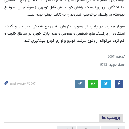
ارشدترين مقام انتظامي استان البرز با اشاره تلاش کارآگاهان براي شناسايي
مالباختگان اين پرونده، خاطرنشان کرد: بخش قابل توجهي از سرقت‌هاي به وقوع
پيوسته به واسطه بي‌توجهي شهروندان به نکات ايمني بوده است.
سردار هداوند در پايان از معرفي متهمان به مراجع قضائي خبر داد و گفت:
استفاده از پارکينگ‌هاي شخصي و عمومي و عدم پارک خودرو در مناطق خلوت و
کم تردد مي‌تواند از وقوع سرقت خودرو و لوازم خودرو پيشگيري کند
کدخبر:
2007
تعداد بازدید:
6792
aeinbavar.ir/@2007
برچسب ها