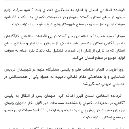
فرمانده انتظامي استان با اشاره به دستگيري اعضاي باند 2 نفره سرقت لوازم
خودرو در سطح استان، گفت: متهمان در تحقيقات تکميلي به ارتکاب 83 فقره
سرقت لوازم داخل خودرو در سطح شهرستان‌هاي کرج و فرديس اعتراف کردند
سردار "حميد هداوند" با اعلام اين خبر گفت: در پي اقدامات اطلاعاتي کارآگاهان
پليس آگاهي استان مشخص شد که يکي از سارقان سابقه‌دار و حرفه‌اي سطح
استان که به تازگي از زندان آزاد شده، با تشکيل يک باند 2 نفره اقدام به سرقت
لوازم خودرو در سطح استان مي‌کند.
وي افزود: با انجام اقدامات فني و پليسي مخفيگاه متهم در شهرستان فرديس
شناسايي و با هماهنگي مقام قضائي نامبرده به همراه يکي از همدستانش در
عملياتي ضربتي دستگير شد.
فرمانده انتظامي استان البرز اضافه کرد: متهمان پس از انتقال به پليس
آگاهي، در تحقيقات تکميلي با مشاهده مستندات غير قابل انکار ماموران چاره‌اي
جز بيان حقيقت در پيش پاي خود نديده و به ارتکاب 83 فقره سرقت لوازم خودرو
در سطح استان اعتراف کردند.