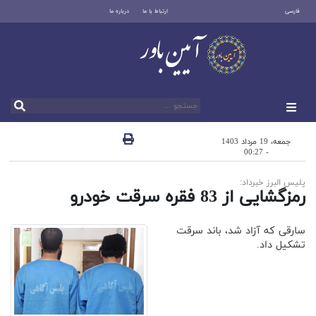
فارسی
ارتباط با ما
درباره ما
جمعه، 19 مرداد 1403
- 00:27
پليس البرز خبرداد:
رمزگشايی از 83 فقره سرقت خودرو
سارقی که آزاد شد، باند سرقت
تشکیل داد.