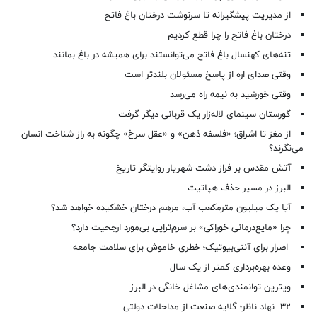
از مدیریت پیشگیرانه تا سرنوشت درختان باغ فاتح
درختان باغ فاتح را چرا قطع کردیم
تنه‌های کهنسال باغ فاتح می‌توانستند برای همیشه در باغ بمانند
وقتی صدای اره از پاسخ مسئولان بلندتر است
وقتی خورشید به نیمه راه می‌رسد
گورستان سینمای لاله‌زار یک قربانی دیگر گرفت
از مغز تا اشراق؛ «فلسفه ذهن» و «عقل سرخ» چگونه به راز شناخت انسان
می‌نگرند؟
آتش مقدس بر فراز دشت شهریار روایتگر تاریخ
البرز در مسیر حذف هپاتیت
آیا یک میلیون مترمکعب آب، مرهم درختان خشکیده خواهد شد؟
چرا «مایع‌درمانی خوراکی» بر سرم‌تراپی بی‌مورد ارجحیت دارد؟
اصرار برای آنتی‌بیوتیک؛ خطری خاموش برای سلامت جامعه
وعده بهره‌برداری کمتر از یک سال
ویترین توانمندی‌های مشاغل خانگی در البرز
۳۲ نهاد ناظر؛ گلایه صنعت از مداخلات دولتی