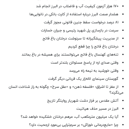
۱۷۰ هزار آزمون کیفیت آب و فاضلاب در البرز انجام شد
هشدار صمت البرز درباره استفاده از کارت بانکی در نانوایی‌ها
۸۱ درصد درخواست‌ سقط جنین قانونی مجوز گرفت
سرعت در بازسازی پل شهید رئیسی و جبران خسارات
از مدیریت پیشگیرانه تا سرنوشت درختان باغ فاتح
درختان باغ فاتح را چرا قطع کردیم
تنه‌های کهنسال باغ فاتح می‌توانستند برای همیشه در باغ بمانند
وقتی صدای اره از پاسخ مسئولان بلندتر است
وقتی خورشید به نیمه راه می‌رسد
گورستان سینمای لاله‌زار یک قربانی دیگر گرفت
از مغز تا اشراق؛ «فلسفه ذهن» و «عقل سرخ» چگونه به راز شناخت انسان
می‌نگرند؟
آتش مقدس بر فراز دشت شهریار روایتگر تاریخ
البرز در مسیر حذف هپاتیت
آیا یک میلیون مترمکعب آب، مرهم درختان خشکیده خواهد شد؟
چرا «مایع‌درمانی خوراکی» بر سرم‌تراپی بی‌مورد ارجحیت دارد؟