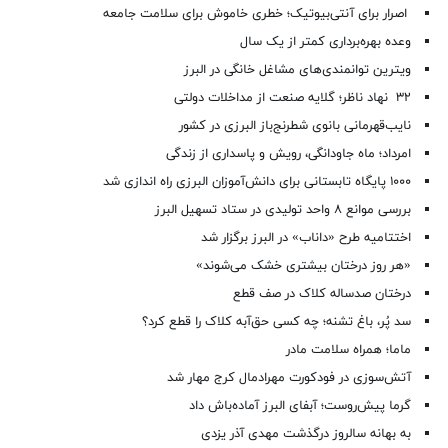
اصرار برای آنتی‌بیوتیک؛ خطری خاموش برای سلامت جامعه
وعده بهره‌برداری کمتر از یک سال
ویترین توانمندی‌های مشاغل خانگی در البرز
۳۲ نهاد ناظر؛ گلایه صنعت از مداخلات دولتی
نایب‌قهرمانی بانوی شطرنج‌باز البرزی در کشور
امرداد؛ ماه جاودانگی، رویش و پاسداری از زندگی
۱۰۰۰ پایگاه تابستانی برای دانش‌آموزان البرزی راه اندازی شد
بررسی موانع ۸ واحد تولیدی در ستاد تسهیل البرز
اختتامیه طرح «داناب» در البرز برگزار شد
«هر روز درختان بیشتری خشک می‌شوند»
درختان صدساله کلاک در صف قطع
سد پُر، باغ تشنه؛ چه کسی حق‌آبه کلاک را قطع کرد؟
ماما؛ همراه سلامت مادر
آتش‌سوزی در فودکورت مهرادمال کرج مهار شد
گرما پیش‌روست؛ آبفای البرز آماده‌باش داد
به بهانه سالروز درگذشت مهدی آذر یزدی