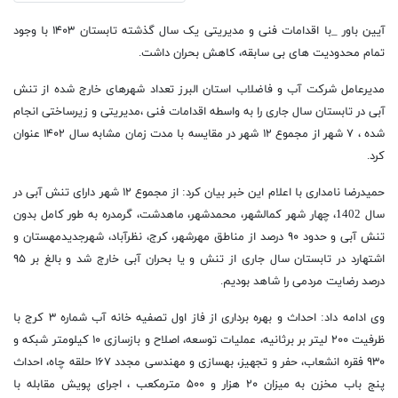
آیین باور _با اقدامات فنی و مدیریتی یک سال گذشته تابستان ۱۴۰۳ با وجود
تمام محدودیت های بی سابقه، کاهش بحران داشت.
مدیرعامل شرکت آب و فاضلاب استان البرز تعداد شهرهای خارج شده از تنش
آبی در تابستان سال جاری را به واسطه اقدامات فنی ،مدیریتی و زیرساختی انجام
شده ، ۷ شهر از مجموع ۱۲ شهر در مقایسه با مدت زمان مشابه سال ۱۴۰۲ عنوان
کرد.
حمیدرضا نامداری با اعلام این خبر بیان کرد: از مجموع ۱۲ شهر دارای تنش آبی در
سال 1402، چهار شهر کمالشهر، محمدشهر، ماهدشت، گرمدره به طور کامل بدون
تنش آبی و حدود ۹۰ درصد از مناطق مهرشهر، کرج، نظرآباد، شهرجدیدمهستان و
اشتهارد در تابستان سال جاری از تنش و یا بحران آبی خارج شد و بالغ بر ۹۵
درصد رضایت مردمی را شاهد بودیم.
وی ادامه داد: احداث و بهره برداری از فاز اول تصفیه خانه آب شماره ۳ کرج با
ظرفیت ۲۰۰ لیتر بر برثانیه، عملیات توسعه، اصلاح و بازسازی ۱۰ کیلومتر شبکه و
۹۳۰ فقره انشعاب، حفر و تجهیز، بهسازی و مهندسی مجدد ۱۶۷ حلقه چاه، احداث
پنج باب مخزن به میزان ۲۰ هزار و ۵۰۰ مترمکعب ، اجرای پویش مقابله با