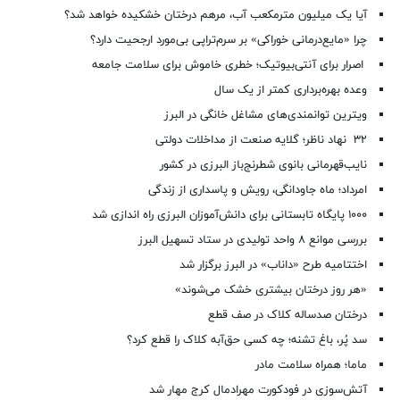
آیا یک میلیون مترمکعب آب، مرهم درختان خشکیده خواهد شد؟
چرا «مایع‌درمانی خوراکی» بر سرم‌تراپی بی‌مورد ارجحیت دارد؟
اصرار برای آنتی‌بیوتیک؛ خطری خاموش برای سلامت جامعه
وعده بهره‌برداری کمتر از یک سال
ویترین توانمندی‌های مشاغل خانگی در البرز
۳۲ نهاد ناظر؛ گلایه صنعت از مداخلات دولتی
نایب‌قهرمانی بانوی شطرنج‌باز البرزی در کشور
امرداد؛ ماه جاودانگی، رویش و پاسداری از زندگی
۱۰۰۰ پایگاه تابستانی برای دانش‌آموزان البرزی راه اندازی شد
بررسی موانع ۸ واحد تولیدی در ستاد تسهیل البرز
اختتامیه طرح «داناب» در البرز برگزار شد
«هر روز درختان بیشتری خشک می‌شوند»
درختان صدساله کلاک در صف قطع
سد پُر، باغ تشنه؛ چه کسی حق‌آبه کلاک را قطع کرد؟
ماما؛ همراه سلامت مادر
آتش‌سوزی در فودکورت مهرادمال کرج مهار شد