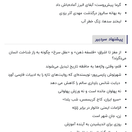
گرما پیش‌روست؛ آبفای البرز آماده‌باش داد
به بهانه سالروز درگذشت مهدی آذر یزدی
لبخندِ سدها، زنگِ خطرِ آب
پیشنهاد سردبیر
از مغز تا اشراق؛ «فلسفه ذهن» و «عقل سرخ» چگونه به راز شناخت انسان
می‌نگرند؟
قلم؛ وقتی واژه‌ها به حافظه تاریخ تبدیل می‌شوند
شهرنوش پارسی‌پور؛ نویسنده‌ای که روایت‌های تازه را به ادبیات فارسی آورد
دیابت شانس بارداری سالم را کاهش می دهد
نه پهلوان مانده است و نه ورزش پهلوانی
«سرو ایران، کاج کریسمس، شب یلدا»
الزامات ایمنی خانوار در برابر زلزله
زن، جانِ شهر است
روزی برای اندیشیدن به آینده آموزش