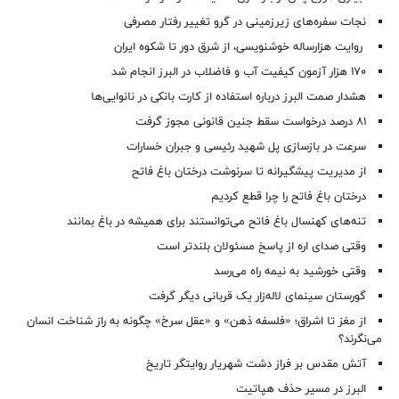
نجات سفره‌های زیرزمینی در گرو تغییر رفتار مصرفی
روایت هزارساله خوشنویسی، از شرق دور تا شکوه ایران
۱۷۰ هزار آزمون کیفیت آب و فاضلاب در البرز انجام شد
هشدار صمت البرز درباره استفاده از کارت بانکی در نانوایی‌ها
۸۱ درصد درخواست‌ سقط جنین قانونی مجوز گرفت
سرعت در بازسازی پل شهید رئیسی و جبران خسارات
از مدیریت پیشگیرانه تا سرنوشت درختان باغ فاتح
درختان باغ فاتح را چرا قطع کردیم
تنه‌های کهنسال باغ فاتح می‌توانستند برای همیشه در باغ بمانند
وقتی صدای اره از پاسخ مسئولان بلندتر است
وقتی خورشید به نیمه راه می‌رسد
گورستان سینمای لاله‌زار یک قربانی دیگر گرفت
از مغز تا اشراق؛ «فلسفه ذهن» و «عقل سرخ» چگونه به راز شناخت انسان
می‌نگرند؟
آتش مقدس بر فراز دشت شهریار روایتگر تاریخ
البرز در مسیر حذف هپاتیت