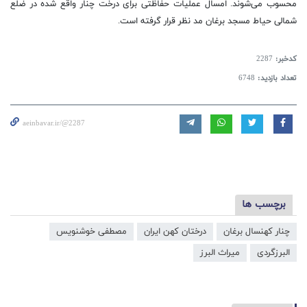
محسوب می‌شوند. امسال عملیات حفاظتی برای درخت چنار واقع شده در ضلع
شمالی حیاط مسجد برغان مد نظر قرار گرفته است.
کدخبر:
2287
تعداد بازدید:
6748
aeinbavar.ir/@2287
برچسب ها
چنار کهنسال برغان
درختان کهن ایران
مصطفی خوشنویس
البرزگردی
میراث البرز