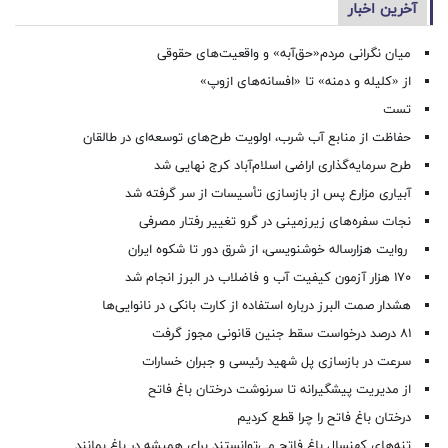
آخرین اخبار
میان نگرانی مردم«حق‌آبه» و واقعیت‌های حقوقی
از «کلیله و دمنه» تا «افسانه‌های ازوپ»
تست
حفاظت از منابع آب شرب، اولویت طرح‌های توسعه‌ای در طالقان
طرح سرمایه‌گذاری اراضی اسلام‌آباد کرج نهایی شد
آبیاری مزارع پس از بازسازی تأسیسات از سر گرفته شد
نجات سفره‌های زیرزمینی در گرو تغییر رفتار مصرفی
روایت هزارساله خوشنویسی، از شرق دور تا شکوه ایران
۱۷۰ هزار آزمون کیفیت آب و فاضلاب در البرز انجام شد
هشدار صمت البرز درباره استفاده از کارت بانکی در نانوایی‌ها
۸۱ درصد درخواست‌ سقط جنین قانونی مجوز گرفت
سرعت در بازسازی پل شهید رئیسی و جبران خسارات
از مدیریت پیشگیرانه تا سرنوشت درختان باغ فاتح
درختان باغ فاتح را چرا قطع کردیم
تنه‌های کهنسال باغ فاتح می‌توانستند برای همیشه در باغ بمانند