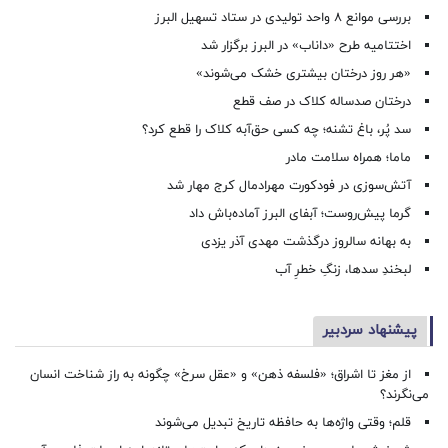
بررسی موانع ۸ واحد تولیدی در ستاد تسهیل البرز
اختتامیه طرح «داناب» در البرز برگزار شد
«هر روز درختان بیشتری خشک می‌شوند»
درختان صدساله کلاک در صف قطع
سد پُر، باغ تشنه؛ چه کسی حق‌آبه کلاک را قطع کرد؟
ماما؛ همراه سلامت مادر
آتش‌سوزی در فودکورت مهرادمال کرج مهار شد
گرما پیش‌روست؛ آبفای البرز آماده‌باش داد
به بهانه سالروز درگذشت مهدی آذر یزدی
لبخندِ سدها، زنگِ خطرِ آب
پیشنهاد سردبیر
از مغز تا اشراق؛ «فلسفه ذهن» و «عقل سرخ» چگونه به راز شناخت انسان
می‌نگرند؟
قلم؛ وقتی واژه‌ها به حافظه تاریخ تبدیل می‌شوند