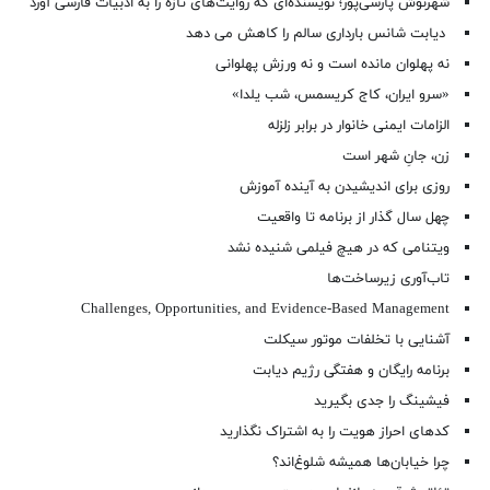
شهرنوش پارسی‌پور؛ نویسنده‌ای که روایت‌های تازه را به ادبیات فارسی آورد
دیابت شانس بارداری سالم را کاهش می دهد
نه پهلوان مانده است و نه ورزش پهلوانی
«سرو ایران، کاج کریسمس، شب یلدا»
الزامات ایمنی خانوار در برابر زلزله
زن، جانِ شهر است
روزی برای اندیشیدن به آینده آموزش
چهل سال گذار از برنامه تا واقعیت
ویتنامی که در هیچ فیلمی شنیده نشد
تاب‌آوری زیرساخت‌ها
Challenges, Opportunities, and Evidence-Based Management
آشنایی با تخلفات موتور سیکلت
برنامه رایگان و هفتگی رژیم دیابت
فیشینگ را جدی بگیرید
کدهای احراز هویت را به اشتراک نگذارید
چرا خیابان‌ها همیشه شلوغ‌اند؟