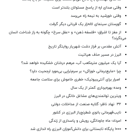
وقتی صدای اره از پاسخ مسئولان بلندتر است
وقتی خورشید به نیمه راه می‌رسد
گورستان سینمای لاله‌زار یک قربانی دیگر گرفت
از مغز تا اشراق؛ «فلسفه ذهن» و «عقل سرخ» چگونه به راز شناخت انسان
می‌نگرند؟
آتش مقدس بر فراز دشت شهریار روایتگر تاریخ
البرز در مسیر حذف هپاتیت
آیا یک میلیون مترمکعب آب، مرهم درختان خشکیده خواهد شد؟
چرا «مایع‌درمانی خوراکی» بر سرم‌تراپی بی‌مورد ارجحیت دارد؟
اصرار برای آنتی‌بیوتیک؛ خطری خاموش برای سلامت جامعه
وعده بهره‌برداری کمتر از یک سال
ویترین توانمندی‌های مشاغل خانگی در البرز
۳۲ نهاد ناظر؛ گلایه صنعت از مداخلات دولتی
نایب‌قهرمانی بانوی شطرنج‌باز البرزی در کشور
امرداد؛ ماه جاودانگی، رویش و پاسداری از زندگی
۱۰۰۰ پایگاه تابستانی برای دانش‌آموزان البرزی راه اندازی شد