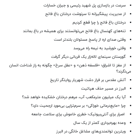
سرعت در بازسازی پل شهید رئیسی و جبران خسارات
از مدیریت پیشگیرانه تا سرنوشت درختان باغ فاتح
درختان باغ فاتح را چرا قطع کردیم
تنه‌های کهنسال باغ فاتح می‌توانستند برای همیشه در باغ بمانند
وقتی صدای اره از پاسخ مسئولان بلندتر است
وقتی خورشید به نیمه راه می‌رسد
گورستان سینمای لاله‌زار یک قربانی دیگر گرفت
از مغز تا اشراق؛ «فلسفه ذهن» و «عقل سرخ» چگونه به راز شناخت انسان
می‌نگرند؟
آتش مقدس بر فراز دشت شهریار روایتگر تاریخ
البرز در مسیر حذف هپاتیت
آیا یک میلیون مترمکعب آب، مرهم درختان خشکیده خواهد شد؟
چرا «مایع‌درمانی خوراکی» بر سرم‌تراپی بی‌مورد ارجحیت دارد؟
اصرار برای آنتی‌بیوتیک؛ خطری خاموش برای سلامت جامعه
وعده بهره‌برداری کمتر از یک سال
ویترین توانمندی‌های مشاغل خانگی در البرز