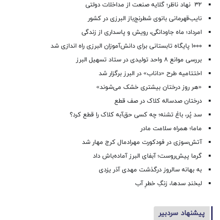
۳۲ نهاد ناظر؛ گلایه صنعت از مداخلات دولتی
نایب‌قهرمانی بانوی شطرنج‌باز البرزی در کشور
امرداد؛ ماه جاودانگی، رویش و پاسداری از زندگی
۱۰۰۰ پایگاه تابستانی برای دانش‌آموزان البرزی راه اندازی شد
بررسی موانع ۸ واحد تولیدی در ستاد تسهیل البرز
اختتامیه طرح «داناب» در البرز برگزار شد
«هر روز درختان بیشتری خشک می‌شوند»
درختان صدساله کلاک در صف قطع
سد پُر، باغ تشنه؛ چه کسی حق‌آبه کلاک را قطع کرد؟
ماما؛ همراه سلامت مادر
آتش‌سوزی در فودکورت مهرادمال کرج مهار شد
گرما پیش‌روست؛ آبفای البرز آماده‌باش داد
به بهانه سالروز درگذشت مهدی آذر یزدی
لبخندِ سدها، زنگِ خطرِ آب
پیشنهاد سردبیر