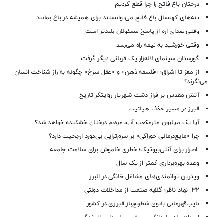
درختان باغ فاتح را چرا قطع کردیم
تنه‌های کهنسال باغ فاتح می‌توانستند برای همیشه در باغ بمانند
وقتی صدای اره از پاسخ مسئولان بلندتر است
وقتی خورشید به نیمه راه می‌رسد
گورستان سینمای لاله‌زار یک قربانی دیگر گرفت
از مغز تا اشراق؛ «فلسفه ذهن» و «عقل سرخ» چگونه به راز شناخت انسان
می‌نگرند؟
آتش مقدس بر فراز دشت شهریار روایتگر تاریخ
البرز در مسیر حذف هپاتیت
آیا یک میلیون مترمکعب آب، مرهم درختان خشکیده خواهد شد؟
چرا «مایع‌درمانی خوراکی» بر سرم‌تراپی بی‌مورد ارجحیت دارد؟
اصرار برای آنتی‌بیوتیک؛ خطری خاموش برای سلامت جامعه
وعده بهره‌برداری کمتر از یک سال
ویترین توانمندی‌های مشاغل خانگی در البرز
۳۲ نهاد ناظر؛ گلایه صنعت از مداخلات دولتی
نایب‌قهرمانی بانوی شطرنج‌باز البرزی در کشور