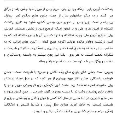
یادداشت آیین باور - اینکه چرا ایرانیان امروز،
پ
س از نوروز تنها جشن یلدا را برگزار
می کنند و به دیگر جشنهای سال از جمله جشن های دیگان نمی پردازند
بی
پ
اسخ است. زیرا پس از تغییر دین رسمی کشور، شاید به دلیل برداشت
اشتباه از آیین های ملی و با تصور اینکه ترویج دین زرتشتی هستند، تمایلی
برای احیای آیین ملی وجود نداشته و تنها کسانی آن را پاس داشته اند که به
آیین زرتشت وفادار مانده بودند. اگرچه هیچ کدام از آیین های ایرانی نه به
مذهب ربطی دارد نه به هیچ فرستاده و پیامبری و همگان در ستایش طبیعت و
شکرانه نعمت است. به هر روی یلدا نیز چون بیشتر به واسطه روستائیان و
دهقانان برگزار می شد توانست دست نخورده باقی بماند.
بدیهی است جشن های پایان سال یک تلاش و مبارزه با طبیعت است . جشن
خورشید باستانی، جشن آغاز بهره بهرداری از هر آنچه که در طول سیاه زمستان
برای خانواده اندوخته شده بود. مانند ذوق کودکی برای فرارسیدن نوروز و اجازه
یافتن برای پوشیدن رخت نو یا دست بردن در ظرف شیرینی . جمع کردن میوه و
مغز های شیرین در ماه هایی از سال که کسی را توان یافتن و برداشتن چیزی از
طبیعت نیست. به خاطر آورید هزاران سال پیش و شرایط اقلیمی و امکانات
زندگی مردم و سطح کشاورزی و امکانات گرمایشی و غیره را.