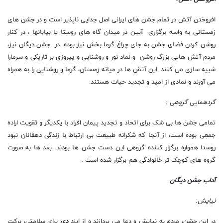
افروختن آتش در تمام جشن های ایرانی اصل جدایی ناپذیر است و در جشن های
زمستانی به واسه برگزاری آیین در میدان گاه های روستا یا بیابانها ، در کنار
روشن کردن فضای جشن به جای چراغ گرما بخش نیز بوده .در
جشن دیگان نیز،
مردم آتش ‌هایی بزرگ روشن و نماد نور و روشنایی و پیروزی بر تاریکی و سرمارا
شبیه سازی می کنند. این آتش‌ ها در میانه زمستان، گرما و روشنایی را به همراه
می ‌آورند و نمادی از امید و تجدید حیات هستند.
گردهمایی گروهی :
تمامی جشن ها بی شک برای اتحاد و تجدید پیمان افراد با یکدیگر و تقویت اراده
جمعی بوده است، از آنجا که شکرانه طبیعت بی ارتباط با زندگی دهقانان نبود
روستا همواره برگزار کننده گروهی این دست جشن ها بودند. بعد ها به صورت
گروه های کوچک تر خانوادگی هم برگزار شده است .
آداب جشن دیگان
نیایش
:
در این جشن، مردم به نیایش و دعا می ‌پردازند و از ایزد
دی
برای سلامتی، برکت