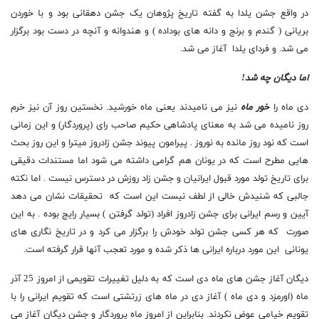
در واقع جشن یلدا به گفته تاریخ پژوهان یک جشن دهقانی بود و با خوردن
بریانی ( گندم و برنج و دانه های بوداده ) و هندوانه و آنچه در دست بود برگزار
می شد. و فردای یلدا آغاز می شد.
اما دیگان چه شد!
دی ماه را
خور ماه
نیز می نامیدند یعنی ماه خورشید. نخستین روز آن نیز خرم
روز نامیده می شد به معنای پادشاهی حکیم صاحب رای (پروردگار) و این زمانی
است که نود روز مانده به نوروز . پیرامون
پیوند
جشن زادروز میترا و این روز بحث
هایی مطرح است که در یونان هم گرامی داشته می شود اما مستندات دقیقی
برای تاریخ تولد مورد قبول ایرانیان و جشن زاد روزش در دسترس نیست . اما نکته
جالبی که شنیدش خالی از لطف نیست این است که تحقیقات نشان می دهد
آیین و رسم ایرانی برای جشن زادروز افراد (تولد گرفتن ) بسیار رایج بوده . به این
صورت که هر کسی جشن تولد خودش را برگزار می کرد و در تاریخ نگاری های
یونانی این مورد درباره ایرانی ها ذکر شده و مورد تعجب آنها قرار گرفته است.
دیگان آغاز جشن های ماه دی است که به دلیل تغییرات تقویمی از امروز 25 آذر
ماه (اورمزد و دی ماه ) آغاز دی در ماه های زرتشتی است که تقویم ایرانی را با
تقویم خیامی عوض نکردند. بنابراین از امروز ماه پروردگار و جشن دیگان آغاز می