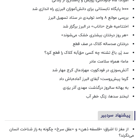
امرداد؛ ماه جاودانگی، رویش و پاسداری از زندگی
۱۰۰۰ پایگاه تابستانی برای دانش‌آموزان البرزی راه اندازی شد
بررسی موانع ۸ واحد تولیدی در ستاد تسهیل البرز
اختتامیه طرح «داناب» در البرز برگزار شد
«هر روز درختان بیشتری خشک می‌شوند»
درختان صدساله کلاک در صف قطع
سد پُر، باغ تشنه؛ چه کسی حق‌آبه کلاک را قطع کرد؟
ماما؛ همراه سلامت مادر
آتش‌سوزی در فودکورت مهرادمال کرج مهار شد
گرما پیش‌روست؛ آبفای البرز آماده‌باش داد
به بهانه سالروز درگذشت مهدی آذر یزدی
لبخندِ سدها، زنگِ خطرِ آب
پیشنهاد سردبیر
از مغز تا اشراق؛ «فلسفه ذهن» و «عقل سرخ» چگونه به راز شناخت انسان
می‌نگرند؟