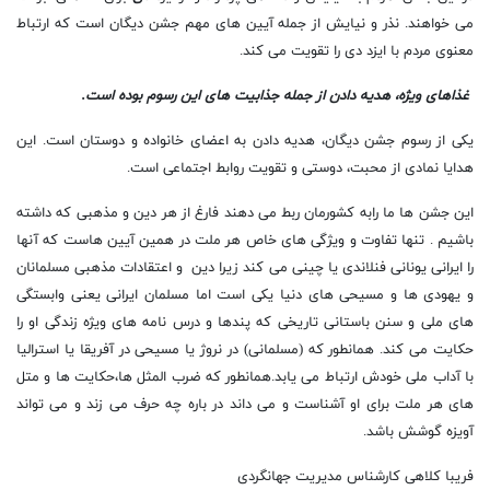
می خواهند. نذر و نیایش از جمله آیین‌ های مهم جشن دیگان است که ارتباط
معنوی مردم با ایزد دی را تقویت می ‌کند.
غذاهای ویژه، هدیه دادن از جمله جذابیت های این رسوم بوده است.
یکی از رسوم جشن دیگان، هدیه دادن به اعضای خانواده و دوستان است. این
هدایا نمادی از محبت، دوستی و تقویت روابط اجتماعی است.
این جشن ها ما رابه کشورمان ربط می دهند فارغ از هر دین و مذهبی که داشته
باشیم . تنها تفاوت و ویژگی های خاص هر ملت در همین آیین هاست که آنها
را ایرانی یونانی فنلاندی یا چینی می کند زیرا دین و اعتقادات مذهبی مسلمانان
و یهودی ها و مسیحی های دنیا یکی است اما مسلمان ایرانی یعنی وابستگی
های ملی و سنن باستانی تاریخی که پندها و درس نامه های ویژه زندگی او را
حکایت می کند. همانطور که (مسلمانی) در نروژ یا مسیحی در آفریقا یا استرالیا
با آداب ملی خودش ارتباط می یابد.
همانطور که ضرب المثل ها،حکایت ها و متل
های هر ملت برای او آشناست و می داند در باره چه حرف می زند و می تواند
آویزه گوشش باشد.
فریبا کلاهی کارشناس مدیریت جهانگردی