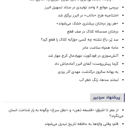
بررسی موانع ۸ واحد تولیدی در ستاد تسهیل البرز
اختتامیه طرح «داناب» در البرز برگزار شد
«هر روز درختان بیشتری خشک می‌شوند»
درختان صدساله کلاک در صف قطع
سد پُر، باغ تشنه؛ چه کسی حق‌آبه کلاک را قطع کرد؟
ماما؛ همراه سلامت مادر
آتش‌سوزی در فودکورت مهرادمال کرج مهار شد
گرما پیش‌روست؛ آبفای البرز آماده‌باش داد
به بهانه سالروز درگذشت مهدی آذر یزدی
لبخندِ سدها، زنگِ خطرِ آب
پیشنهاد سردبیر
از مغز تا اشراق؛ «فلسفه ذهن» و «عقل سرخ» چگونه به راز شناخت انسان
می‌نگرند؟
قلم؛ وقتی واژه‌ها به حافظه تاریخ تبدیل می‌شوند