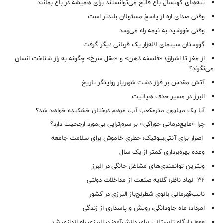
تنه‌های کهنسال باغ فاتح می‌توانستند برای همیشه در باغ بمانند
وقتی صدای اره از پاسخ مسئولان بلندتر است
وقتی خورشید به نیمه راه می‌رسد
گورستان سینمای لاله‌زار یک قربانی دیگر گرفت
از مغز تا اشراق؛ «فلسفه ذهن» و «عقل سرخ» چگونه به راز شناخت انسان
می‌نگرند؟
آتش مقدس بر فراز دشت شهریار روایتگر تاریخ
البرز در مسیر حذف هپاتیت
آیا یک میلیون مترمکعب آب، مرهم درختان خشکیده خواهد شد؟
چرا «مایع‌درمانی خوراکی» بر سرم‌تراپی بی‌مورد ارجحیت دارد؟
اصرار برای آنتی‌بیوتیک؛ خطری خاموش برای سلامت جامعه
وعده بهره‌برداری کمتر از یک سال
ویترین توانمندی‌های مشاغل خانگی در البرز
۳۲ نهاد ناظر؛ گلایه صنعت از مداخلات دولتی
نایب‌قهرمانی بانوی شطرنج‌باز البرزی در کشور
امرداد؛ ماه جاودانگی، رویش و پاسداری از زندگی
۱۰۰۰ پایگاه تابستانی برای دانش‌آموزان البرزی راه اندازی شد