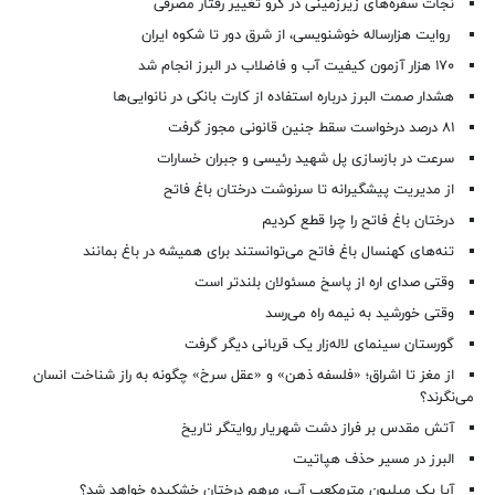
نجات سفره‌های زیرزمینی در گرو تغییر رفتار مصرفی
روایت هزارساله خوشنویسی، از شرق دور تا شکوه ایران
۱۷۰ هزار آزمون کیفیت آب و فاضلاب در البرز انجام شد
هشدار صمت البرز درباره استفاده از کارت بانکی در نانوایی‌ها
۸۱ درصد درخواست‌ سقط جنین قانونی مجوز گرفت
سرعت در بازسازی پل شهید رئیسی و جبران خسارات
از مدیریت پیشگیرانه تا سرنوشت درختان باغ فاتح
درختان باغ فاتح را چرا قطع کردیم
تنه‌های کهنسال باغ فاتح می‌توانستند برای همیشه در باغ بمانند
وقتی صدای اره از پاسخ مسئولان بلندتر است
وقتی خورشید به نیمه راه می‌رسد
گورستان سینمای لاله‌زار یک قربانی دیگر گرفت
از مغز تا اشراق؛ «فلسفه ذهن» و «عقل سرخ» چگونه به راز شناخت انسان
می‌نگرند؟
آتش مقدس بر فراز دشت شهریار روایتگر تاریخ
البرز در مسیر حذف هپاتیت
آیا یک میلیون مترمکعب آب، مرهم درختان خشکیده خواهد شد؟