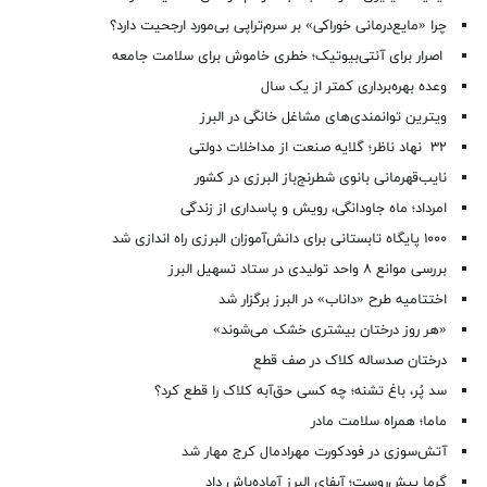
چرا «مایع‌درمانی خوراکی» بر سرم‌تراپی بی‌مورد ارجحیت دارد؟
اصرار برای آنتی‌بیوتیک؛ خطری خاموش برای سلامت جامعه
وعده بهره‌برداری کمتر از یک سال
ویترین توانمندی‌های مشاغل خانگی در البرز
۳۲ نهاد ناظر؛ گلایه صنعت از مداخلات دولتی
نایب‌قهرمانی بانوی شطرنج‌باز البرزی در کشور
امرداد؛ ماه جاودانگی، رویش و پاسداری از زندگی
۱۰۰۰ پایگاه تابستانی برای دانش‌آموزان البرزی راه اندازی شد
بررسی موانع ۸ واحد تولیدی در ستاد تسهیل البرز
اختتامیه طرح «داناب» در البرز برگزار شد
«هر روز درختان بیشتری خشک می‌شوند»
درختان صدساله کلاک در صف قطع
سد پُر، باغ تشنه؛ چه کسی حق‌آبه کلاک را قطع کرد؟
ماما؛ همراه سلامت مادر
آتش‌سوزی در فودکورت مهرادمال کرج مهار شد
گرما پیش‌روست؛ آبفای البرز آماده‌باش داد