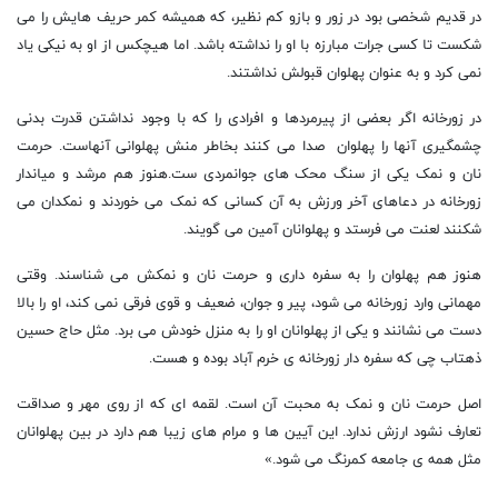
در قدیم شخصی بود در زور و بازو کم نظیر، که همیشه کمر حریف هایش را می
شکست تا کسی جرات مبارزه با او را نداشته باشد. اما هیچکس از او به نیکی یاد
نمی کرد و به عنوان پهلوان قبولش نداشتند.
در زورخانه اگر بعضی از پیرمردها و افرادی را که با وجود نداشتن قدرت بدنی
چشمگیری آنها را پهلوان صدا می کنند بخاطر منش پهلوانی آنهاست. حرمت
نان و نمک یکی از سنگ محک های جوانمردی ست.هنوز هم مرشد و میاندار
زورخانه در دعاهای آخر ورزش به آن کسانی که نمک می خوردند و نمکدان می
شکنند لعنت می فرستد و پهلوانان آمین می گویند.
هنوز هم پهلوان را به سفره داری و حرمت نان و نمکش می شناسند. وقتی
مهمانی وارد زورخانه می شود، پیر و جوان، ضعیف و قوی فرقی نمی کند، او را بالا
دست می نشانند و یکی از پهلوانان او را به منزل خودش می برد. مثل حاج حسین
ذهتاب چی که سفره دار زورخانه ی خرم آباد بوده و هست.
اصل حرمت نان و نمک به محبت آن است. لقمه ای که از روی مهر و صداقت
تعارف نشود ارزش ندارد. این آیین ها و مرام های زیبا هم دارد در بین پهلوانان
مثل همه ی جامعه کمرنگ می شود.»