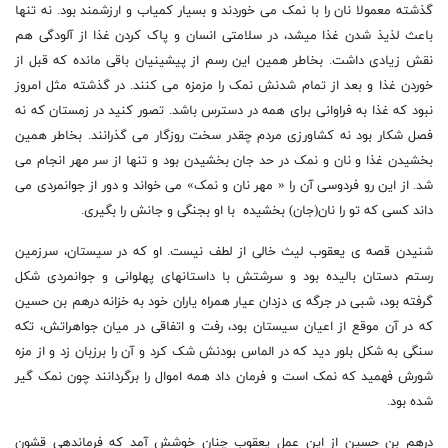
گذشته معمولا نان را با نمک می خوردند و بسیار کمیاب و ارزشمند بود. نه تنها
باعث لذیذ شدن غذا میشد، در سلامتی انسان و پاک کردن غذا از آلودگی هم
نقش زیادی داشت. بخاطر همین این رسم از پیشینیان باقی مانده که قبل از
خوردن غذا و بعد از تمام شدنش نمک را مزمزه می کنند. در گذشته مثل امروز
نبود که غذا به فراوانی برای همه در دسترس باشد. تصور کنید در زمستان که نه
فصل شکار بود نه کشاورزی مردم چقدر سخت روزگار می گذرانند. بخاطر همین
بخشیدن غذا و نان و نمک در حد جان بخشیدن بود و تنها از سر مهر انجام می
شد. از این رو فردوسی آن را « مهر نان و نمک» می خواند و دور از جوانمردی می
داند کسی که تو را نان(جان) بخشیده با او بجنگی و جانش را بگیری.
شنیدن قصه ی یعقوب لیث خالی از لطف نیست. او که در سیستان، سرزمین
رستم دستان بالیده بود و سرشتش با داستانهای پهلوانی و جوانمردی شکل
گرفته بود، شبی در جرگه ی دزدان عیار همراه یاران خود به خزانه درهم بن حسین
که در آن موقع از اعیان سیستان بود، رفت و اتفاقی در میان جواهراتش، تکه
سنگی به شکل بلور دید که در الماس بودنش شک کرد و آن را بر زبان زد و از مزه
شورش فهمید که نمک است و فرمان داد همه اموال را برگردانند چون نمک گیر
شده بود.
درهم بن حسین از این عمل یعقوب چنان خوشش آمد که فرماندهی قشون