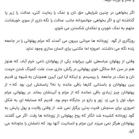
و مادر و بزرگ ترها.
اگر بخواهی در چنین شرایطی حق نان و نمک را رعایت کنی، عدالت را زیر پا
گذاشته ای و اگر بخواهی جوانمردانه جانب عدالت را نگه داری از سوی خویشانت
متهم به نمک خوردن و نمکدان شکستن می شوی.
روزگاری از گود زورخانه ها مردانی بیرون می آمدند که مرام پهلوانی را در جامعه
زنده نگه می داشتند. امروزه اما مکتبی برای انسان سازی وجود ندارد.
وقتی از پهلوان عباسعلی نقی بیرانوند یکی از پهلوانان نامی خرم آباد، که هنوز
هم در سن ۵۸ سالگی خوی پهلوانی در رگش جاری ست علت کمرنگ شدن حرمت
نان و نمک در جامعه را پرسیدم و اینکه آیا این آیین همچنان به شیوه ی قدیم
بین پهلوانان و باستانی کارها باقی مانده یا نه؟ پاسخش این بود که:« از
پهلوانان چیز زیادی باقی نمانده که از مرام و آیینشان بماند. در پهلوانی مرام
حرف اول را می زد. زور و بازو در جایگاه دوم بود. قدیم که مسابقه ای به شکل
امروزی برای سنجش قدرت بدنی برگزار نمی شد. از وقتی رقابت و پول پایش به
گود زورخانه کشیده شد انگار که روح پهلوانی از زورخانه ها رفت. اگر می گفتند
پهلوانان هرگز نمی میرند این مرام و انسانیت آنها بود که نامشان را جاودانه می
کرد.