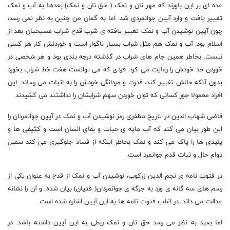
عده ای بر این باورند که مهر نان و نمک ( حق نان و نمک) بعدها به آب و نمک
تغییر یافت و وارد آیین جوانمردی شد. اما به گمان من چنین به نظر نمی رسد،
چون آیین نوشیدن آب و نمک تغییر یافته ی شرب قدح شراب مسیحیان بعد از
اسلام بود. آب و نمک هم مثل شراب بسیار ناگوار است و خوردنش کار هر کسی
نیست. بخاطر همین جام های شراب در گذشته درجه بندی بود و هر شخصی در
خوردن حد خودش را رعایت می کرد. فردی که می توانست هفت خط شراب بخورد
بدون آنکه حالش تغییر کند، قدرت و مردانگی خودش را به اثبات می رساند. این
افراد معمولا جور کسانی که توان خوردن سهم شرابشان را نداشتند می کشیدند
قاضی شهاب الدین در تاریخ مظفری رمز نوشیدن آب و نمک در آیین جوانمردان را
این طور بیان می کند که آب مایه ی حیات و بقای انسان است و کثیفی ها و
پلیدی ها را پاک می کند و نمک بخاطر اینکه از فساد جلوگیری می کند سمبل
دوام حال و ثبات قدم جوانمرد است.
در فتوت نامه ی نجم الدین زرکوب، نوشیدن آب و نمک از قدح به عنوان یکی از
رسم های سه گانه ی ورد به جرگه ی جوانمردان( فتیان) بیان شده. و آن را نشانه
عدالت می داند. در اغلب فتوت نامه ها به این آیین اشاره شده است.
اما بعید به نظر می رسد حق نان و نمک ربطی به این آیین داشته باشد. در