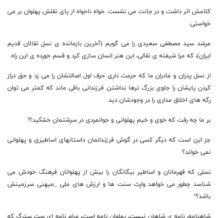
کلامش اثر داشت و در جانت می نشست. خواه ناخواه از پای نقلش پهلوان بر می
خواستی.
مرشد سید مصطفی سعیدی را می گویم (آخرین بازمانده ی نسل نقالان قدیم
ایران)، که مرا شیفته ی نقالی، این هنر انسان سازی کرد و قسم خورده ی این راه.
از نسل پدران و مادران ما که حرمت داری حرف اول اصالتشان را می زد و حق دراز
کردن پایشان را جلوی بزرگ ترها نداشتن فرزندانی باقی ماند که کمتر می توان
رگه های اخلاق مداری را در وجودشان دید.
بر ما چه رفت که خوی و خیم پهلوانی و جوانمردی در سرشتمان خشکید؟!
جز این است که دیگر کسی در گوش فرزندانمان داستانهای اساطیری و پهلوانی
نمی خواند؟
نسلی که قهرمانان و اساطیر بیگانگان را بیش از پهلوانان فرهنگ خودش می
شناسد چطور می خواهد وارث سنت ها و ارزش های ملی _میهنی سرزمینش
باشد؟!
شاهنامه، نامه ی شاهان نیست، پهلوان نامه است، مرام نامه ای ست سترگ که