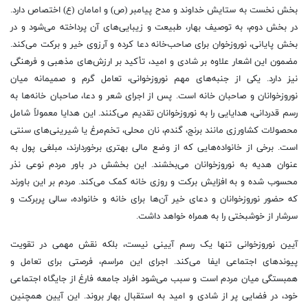
بخش نخست به ستایش خداوند و مدح پیامبر (ص) و امامان (ع) اختصاص دارد.
در بخش دوم، به توصیف بهار، طبیعت و زیبایی‌های آن پرداخته می‌شود و در
بخش پایانی، نوروزخوان برای صاحب‌خانه دعا کرده و آرزوی خیر و برکت می‌کند.
مضمون این اشعار علاوه بر شادی و امید، تأکید بر ارزش‌های مذهبی و فرهنگی
نیز دارد. یکی از جنبه‌های مهم نوروزخوانی، تعامل گرم و صمیمانه میان
نوروزخوانان و صاحبان خانه است. پس از اجرای شعر و دعا، صاحبان خانه‌ها به
رسم قدردانی، هدایایی را به نوروزخوانان تقدیم می‌کنند. این هدایا معمولاً شامل
محصولات کشاورزی مانند برنج، گندم، نان محلی، تخم‌مرغ یا شیرینی‌های سنتی
است. برخی از خانواده‌هایی که از وضع مالی بهتری برخوردارند، مبلغی پول به
عنوان هدیه به نوروزخوانان می‌بخشند. این بخشش در باور مردم نوعی نذر
محسوب شده و به افزایش برکت و روزی خانه کمک می‌کند. مردم بر این باورند
که حضور نوروزخوانان و دعای خیر آن‌ها برای خانه و خانواده، سالی پربرکت و
سرشار از خوشبختی را به همراه خواهد داشت.
آیین نوروزخوانی تنها یک رسم آیینی نیست، بلکه نقش مهمی در تقویت
پیوندهای اجتماعی ایفا می‌کند. اجرای این مراسم، فرصتی برای تعامل و
همبستگی میان مردم است و سبب می‌شود افراد جامعه فارغ از جایگاه اجتماعی
خود، در فضایی پر از شادی و امید به استقبال بهار بروند. این آیین همچنین