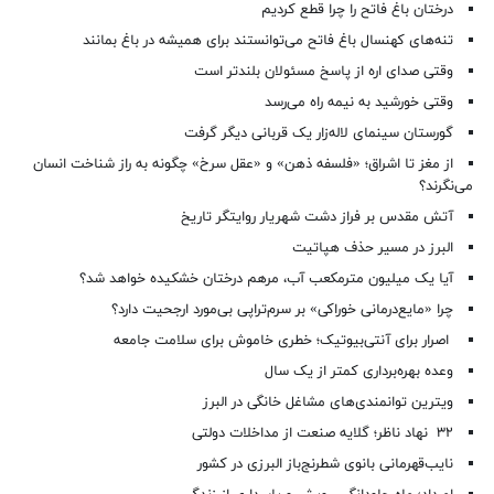
درختان باغ فاتح را چرا قطع کردیم
تنه‌های کهنسال باغ فاتح می‌توانستند برای همیشه در باغ بمانند
وقتی صدای اره از پاسخ مسئولان بلندتر است
وقتی خورشید به نیمه راه می‌رسد
گورستان سینمای لاله‌زار یک قربانی دیگر گرفت
از مغز تا اشراق؛ «فلسفه ذهن» و «عقل سرخ» چگونه به راز شناخت انسان
می‌نگرند؟
آتش مقدس بر فراز دشت شهریار روایتگر تاریخ
البرز در مسیر حذف هپاتیت
آیا یک میلیون مترمکعب آب، مرهم درختان خشکیده خواهد شد؟
چرا «مایع‌درمانی خوراکی» بر سرم‌تراپی بی‌مورد ارجحیت دارد؟
اصرار برای آنتی‌بیوتیک؛ خطری خاموش برای سلامت جامعه
وعده بهره‌برداری کمتر از یک سال
ویترین توانمندی‌های مشاغل خانگی در البرز
۳۲ نهاد ناظر؛ گلایه صنعت از مداخلات دولتی
نایب‌قهرمانی بانوی شطرنج‌باز البرزی در کشور