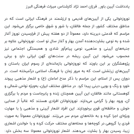
یادداشت آیین باور_ فرزان احمد نژاد کارشناس میراث فرهنگی البرز
نوروزخوانی یکی از آیین‌های قدیمی و ارزشمند در فرهنگ ایرانی است که در
مناطق مختلف کشور، از جمله طالقان، با شور و شوق خاصی برگزار می‌شود. این
مراسم که قدمتی دیرینه دارد، معمولاً از دو هفته پیش از فرارسیدن نوروز آغاز
شده و به نوعی بشارت‌دهنده آمدن بهار و آغاز سال نو است. نوروزخوانی علاوه بر
جنبه‌های آیینی و مذهبی، نوعی پیام‌آور شادی و همبستگی اجتماعی نیز
محسوب می‌شود. این آیین ریشه در سنت‌های کهن ایرانی دارد و برخی
پژوهشگران بر این باورند که نوروزخوانی بازمانده‌ای از رسوم ایران باستان و
آیین‌های زرتشتی است که به مرور زمان با فرهنگ اسلامی درآمیخته است. در
دوران پس از اسلام، این مراسم با ذکر مدح امامان (ع) و اشعار مذهبی پیوند
خورد و رنگ و بویی دینی پیدا کرد. در مناطق مختلف ایران، به‌ویژه نواحی شمالی و
کوهستانی مانند طالقان، این آیین همچنان زنده و پابرجاست و مردم با برگزاری
آن، ورود بهار را گرامی می‌دارند. نوروزخوانان افرادی هستند که غالباً از صدایی
خوش و حافظه‌ای قوی برخوردارند. این افراد اشعار آیینی و مذهبی را با مهارت
ویژه‌ای اجرا کرده و به خانه‌های مردم سر می‌زنند. نوروزخوانان معمولاً به صورت
فردی یا گروهی در کوچه‌ها و محله‌های مختلف حرکت کرده و با خواندن اشعاری
زیبا، رسیدن بهار را بشارت می‌دهند. اشعار نوروزخوانی معمولا سه بخش دارد: