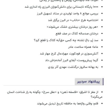
امرداد؛ ماه جاودانگی، رویش و پاسداری از زندگی
۱۰۰۰ پایگاه تابستانی برای دانش‌آموزان البرزی راه اندازی شد
بررسی موانع ۸ واحد تولیدی در ستاد تسهیل البرز
اختتامیه طرح «داناب» در البرز برگزار شد
«هر روز درختان بیشتری خشک می‌شوند»
درختان صدساله کلاک در صف قطع
سد پُر، باغ تشنه؛ چه کسی حق‌آبه کلاک را قطع کرد؟
ماما؛ همراه سلامت مادر
آتش‌سوزی در فودکورت مهرادمال کرج مهار شد
گرما پیش‌روست؛ آبفای البرز آماده‌باش داد
به بهانه سالروز درگذشت مهدی آذر یزدی
پیشنهاد سردبیر
از مغز تا اشراق؛ «فلسفه ذهن» و «عقل سرخ» چگونه به راز شناخت انسان
می‌نگرند؟
قلم؛ وقتی واژه‌ها به حافظه تاریخ تبدیل می‌شوند