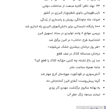
۳۲ نهاد ناظر؛ گلایه صنعت از مداخلات دولتی
نایب‌قهرمانی بانوی شطرنج‌باز البرزی در کشور
امرداد؛ ماه جاودانگی، رویش و پاسداری از زندگی
۱۰۰۰ پایگاه تابستانی برای دانش‌آموزان البرزی راه اندازی شد
بررسی موانع ۸ واحد تولیدی در ستاد تسهیل البرز
اختتامیه طرح «داناب» در البرز برگزار شد
«هر روز درختان بیشتری خشک می‌شوند»
درختان صدساله کلاک در صف قطع
سد پُر، باغ تشنه؛ چه کسی حق‌آبه کلاک را قطع کرد؟
ماما؛ همراه سلامت مادر
آتش‌سوزی در فودکورت مهرادمال کرج مهار شد
گرما پیش‌روست؛ آبفای البرز آماده‌باش داد
به بهانه سالروز درگذشت مهدی آذر یزدی
لبخندِ سدها، زنگِ خطرِ آب