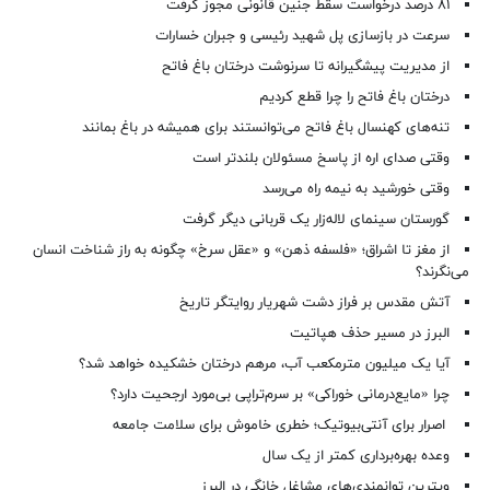
۸۱ درصد درخواست‌ سقط جنین قانونی مجوز گرفت
سرعت در بازسازی پل شهید رئیسی و جبران خسارات
از مدیریت پیشگیرانه تا سرنوشت درختان باغ فاتح
درختان باغ فاتح را چرا قطع کردیم
تنه‌های کهنسال باغ فاتح می‌توانستند برای همیشه در باغ بمانند
وقتی صدای اره از پاسخ مسئولان بلندتر است
وقتی خورشید به نیمه راه می‌رسد
گورستان سینمای لاله‌زار یک قربانی دیگر گرفت
از مغز تا اشراق؛ «فلسفه ذهن» و «عقل سرخ» چگونه به راز شناخت انسان
می‌نگرند؟
آتش مقدس بر فراز دشت شهریار روایتگر تاریخ
البرز در مسیر حذف هپاتیت
آیا یک میلیون مترمکعب آب، مرهم درختان خشکیده خواهد شد؟
چرا «مایع‌درمانی خوراکی» بر سرم‌تراپی بی‌مورد ارجحیت دارد؟
اصرار برای آنتی‌بیوتیک؛ خطری خاموش برای سلامت جامعه
وعده بهره‌برداری کمتر از یک سال
ویترین توانمندی‌های مشاغل خانگی در البرز