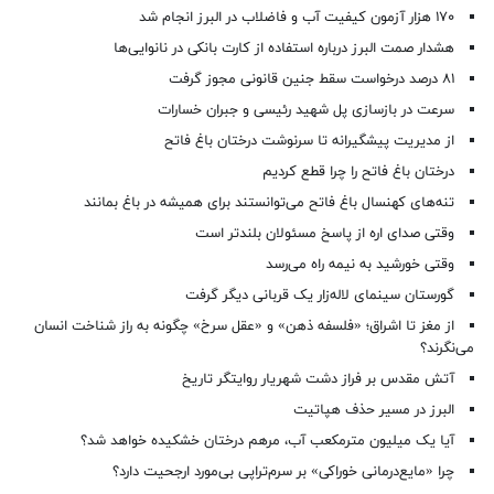
۱۷۰ هزار آزمون کیفیت آب و فاضلاب در البرز انجام شد
هشدار صمت البرز درباره استفاده از کارت بانکی در نانوایی‌ها
۸۱ درصد درخواست‌ سقط جنین قانونی مجوز گرفت
سرعت در بازسازی پل شهید رئیسی و جبران خسارات
از مدیریت پیشگیرانه تا سرنوشت درختان باغ فاتح
درختان باغ فاتح را چرا قطع کردیم
تنه‌های کهنسال باغ فاتح می‌توانستند برای همیشه در باغ بمانند
وقتی صدای اره از پاسخ مسئولان بلندتر است
وقتی خورشید به نیمه راه می‌رسد
گورستان سینمای لاله‌زار یک قربانی دیگر گرفت
از مغز تا اشراق؛ «فلسفه ذهن» و «عقل سرخ» چگونه به راز شناخت انسان
می‌نگرند؟
آتش مقدس بر فراز دشت شهریار روایتگر تاریخ
البرز در مسیر حذف هپاتیت
آیا یک میلیون مترمکعب آب، مرهم درختان خشکیده خواهد شد؟
چرا «مایع‌درمانی خوراکی» بر سرم‌تراپی بی‌مورد ارجحیت دارد؟