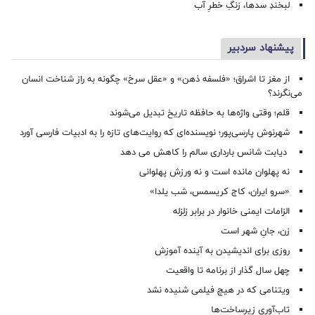
لبخندِ سدها، زنگِ خطرِ آب
پیشنهاد سردبیر
از مغز تا اشراق؛ «فلسفه ذهن» و «عقل سرخ» چگونه به راز شناخت انسان
می‌نگرند؟
قلم؛ وقتی واژه‌ها به حافظه تاریخ تبدیل می‌شوند
شهرنوش پارسی‌پور؛ نویسنده‌ای که روایت‌های تازه را به ادبیات فارسی آورد
دیابت شانس بارداری سالم را کاهش می دهد
نه پهلوان مانده است و نه ورزش پهلوانی
«سرو ایران، کاج کریسمس، شب یلدا»
الزامات ایمنی خانوار در برابر زلزله
زن، جانِ شهر است
روزی برای اندیشیدن به آینده آموزش
چهل سال گذار از برنامه تا واقعیت
ویتنامی که در هیچ فیلمی شنیده نشد
تاب‌آوری زیرساخت‌ها