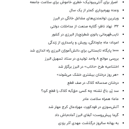
اصرار برای آنتی‌بیوتیک؛ خطری خاموش برای سلامت جامعه
وعده بهره‌برداری کمتر از یک سال
ویترین توانمندی‌های مشاغل خانگی در البرز
۳۲ نهاد ناظر؛ گلایه صنعت از مداخلات دولتی
نایب‌قهرمانی بانوی شطرنج‌باز البرزی در کشور
امرداد؛ ماه جاودانگی، رویش و پاسداری از زندگی
۱۰۰۰ پایگاه تابستانی برای دانش‌آموزان البرزی راه اندازی شد
بررسی موانع ۸ واحد تولیدی در ستاد تسهیل البرز
اختتامیه طرح «داناب» در البرز برگزار شد
«هر روز درختان بیشتری خشک می‌شوند»
درختان صدساله کلاک در صف قطع
سد پُر، باغ تشنه؛ چه کسی حق‌آبه کلاک را قطع کرد؟
ماما؛ همراه سلامت مادر
آتش‌سوزی در فودکورت مهرادمال کرج مهار شد
گرما پیش‌روست؛ آبفای البرز آماده‌باش داد
به بهانه سالروز درگذشت مهدی آذر یزدی