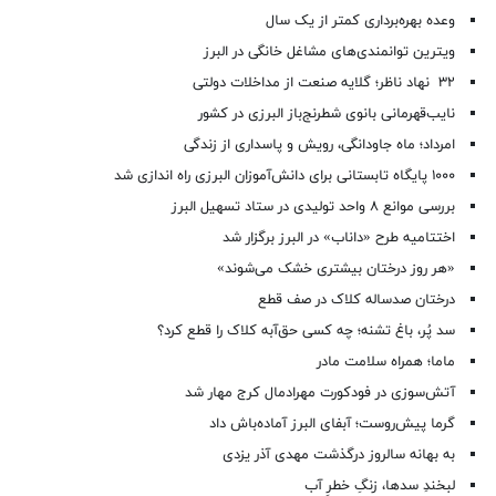
وعده بهره‌برداری کمتر از یک سال
ویترین توانمندی‌های مشاغل خانگی در البرز
۳۲ نهاد ناظر؛ گلایه صنعت از مداخلات دولتی
نایب‌قهرمانی بانوی شطرنج‌باز البرزی در کشور
امرداد؛ ماه جاودانگی، رویش و پاسداری از زندگی
۱۰۰۰ پایگاه تابستانی برای دانش‌آموزان البرزی راه اندازی شد
بررسی موانع ۸ واحد تولیدی در ستاد تسهیل البرز
اختتامیه طرح «داناب» در البرز برگزار شد
«هر روز درختان بیشتری خشک می‌شوند»
درختان صدساله کلاک در صف قطع
سد پُر، باغ تشنه؛ چه کسی حق‌آبه کلاک را قطع کرد؟
ماما؛ همراه سلامت مادر
آتش‌سوزی در فودکورت مهرادمال کرج مهار شد
گرما پیش‌روست؛ آبفای البرز آماده‌باش داد
به بهانه سالروز درگذشت مهدی آذر یزدی
لبخندِ سدها، زنگِ خطرِ آب