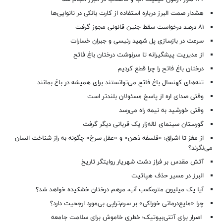
هشدار صمت البرز درباره استفاده از کارت بانکی در نانوایی‌ها
۸۱ درصد درخواست‌ سقط جنین قانونی مجوز گرفت
سرعت در بازسازی پل شهید رئیسی و جبران خسارات
از مدیریت پیشگیرانه تا سرنوشت درختان باغ فاتح
درختان باغ فاتح را چرا قطع کردیم
تنه‌های کهنسال باغ فاتح می‌توانستند برای همیشه در باغ بمانند
وقتی صدای اره از پاسخ مسئولان بلندتر است
وقتی خورشید به نیمه راه می‌رسد
گورستان سینمای لاله‌زار یک قربانی دیگر گرفت
از مغز تا اشراق؛ «فلسفه ذهن» و «عقل سرخ» چگونه به راز شناخت انسان
می‌نگرند؟
آتش مقدس بر فراز دشت شهریار روایتگر تاریخ
البرز در مسیر حذف هپاتیت
آیا یک میلیون مترمکعب آب، مرهم درختان خشکیده خواهد شد؟
چرا «مایع‌درمانی خوراکی» بر سرم‌تراپی بی‌مورد ارجحیت دارد؟
اصرار برای آنتی‌بیوتیک؛ خطری خاموش برای سلامت جامعه