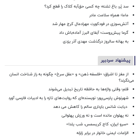
سد پُر، باغ تشنه؛ چه کسی حق‌آبه کلاک را قطع کرد؟
ماما؛ همراه سلامت مادر
آتش‌سوزی در فودکورت مهرادمال کرج مهار شد
گرما پیش‌روست؛ آبفای البرز آماده‌باش داد
به بهانه سالروز درگذشت مهدی آذر یزدی
پیشنهاد سردبیر
از مغز تا اشراق؛ «فلسفه ذهن» و «عقل سرخ» چگونه به راز شناخت انسان
می‌نگرند؟
قلم؛ وقتی واژه‌ها به حافظه تاریخ تبدیل می‌شوند
شهرنوش پارسی‌پور؛ نویسنده‌ای که روایت‌های تازه را به ادبیات فارسی آورد
دیابت شانس بارداری سالم را کاهش می دهد
نه پهلوان مانده است و نه ورزش پهلوانی
«سرو ایران، کاج کریسمس، شب یلدا»
الزامات ایمنی خانوار در برابر زلزله