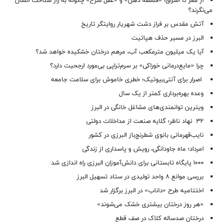
از مغز تا اشراق؛ «فلسفه ذهن» و «عقل سرخ» چگونه به راز شناخت انسان
می‌نگرند؟
آتش مقدس بر فراز دشت شهریار روایتگر تاریخ
البرز در مسیر حذف هپاتیت
آیا یک میلیون مترمکعب آب، مرهم درختان خشکیده خواهد شد؟
چرا «مایع‌درمانی خوراکی» بر سرم‌تراپی بی‌مورد ارجحیت دارد؟
اصرار برای آنتی‌بیوتیک؛ خطری خاموش برای سلامت جامعه
وعده بهره‌برداری کمتر از یک سال
ویترین توانمندی‌های مشاغل خانگی در البرز
۳۲ نهاد ناظر؛ گلایه صنعت از مداخلات دولتی
نایب‌قهرمانی بانوی شطرنج‌باز البرزی در کشور
امرداد؛ ماه جاودانگی، رویش و پاسداری از زندگی
۱۰۰۰ پایگاه تابستانی برای دانش‌آموزان البرزی راه اندازی شد
بررسی موانع ۸ واحد تولیدی در ستاد تسهیل البرز
اختتامیه طرح «داناب» در البرز برگزار شد
«هر روز درختان بیشتری خشک می‌شوند»
درختان صدساله کلاک در صف قطع